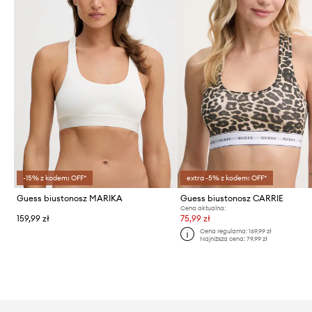
-15% z kodem: OFF*
extra -5% z kodem: OFF*
Guess biustonosz MARIKA
Guess biustonosz CARRIE
Cena aktualna:
159,99 zł
75,99 zł
Cena regularna:
169,99 zł
Najniższa cena:
79,99 zł