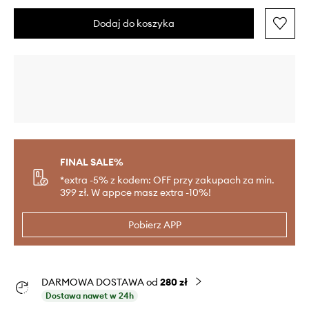
Dodaj do koszyka
FINAL SALE%
*extra -5% z kodem: OFF przy zakupach za min.
399 zł. W appce masz extra -10%!
Pobierz APP
DARMOWA DOSTAWA od
280 zł
Dostawa nawet w 24h