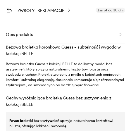
ZWROTY I REKLAMACJE
Zwrot do 30 dni
Opis produktu
Beżowa braletka koronkowa Guess – subtelność i wygoda w
kolekcji BELLE
Beżowa braletka Guess z kolekcji BELLE to delikatny model bez
usztywnień, który sprzyja naturalnemu kształtowi biustu oraz
swobodzie ruchów. Projekt stworzony z myślą o kobietach ceniących
komfort i subtelną elegancję, doskonale komponuje się z różnorodnymi
stylizacjami, od swobodnych po bardziej wyrafinowane.
Cechy wyróżniające braletkę Guess bez usztywnienia z
kolekcji BELLE
Fason braletki bez usztywnień
sprzyja naturalnemu kształtowi
biustu, oferując lekkość i swobodę