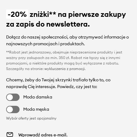
-20%
zniżki** na pierwsze zakupy
za zapis do newslettera.
Dołącz do naszej społeczności, aby otrzymywać informacje o
najnowszych promocjach i produktach.
**Rabat jest jednorazowy, obejmuje nieprzecenione produkty i jest
ważny przy zakupach za min. 350 zł. Rabat nie łączy się z innymi
promocjami, a niektóre produkty mogą być wyłączone z rabatu.
Szczegóły na stronie:
wykluczenia z promocji
.
Chcemy, żeby do Twojej skrzynki trafiało tylko to, co
naprawdę Cię interesuje. Powiedz, czy jest to:
Moda damska
Moda męska
Wybór oferty jest opcjonalny