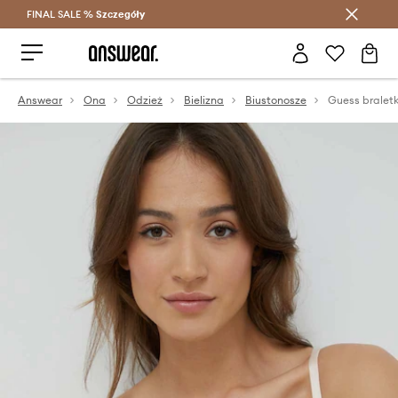
FINAL SALE %
Szczegóły
Oszczędzaj z Answear Club >
Answear
Ona
Odzież
Bielizna
Biustonosze
Guess bralet