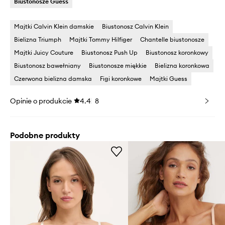
Biustonosze Guess
Majtki Calvin Klein damskie
Biustonosz Calvin Klein
Bielizna Triumph
Majtki Tommy Hilfiger
Chantelle biustonosze
Majtki Juicy Couture
Biustonosz Push Up
Biustonosz koronkowy
Biustonosz bawełniany
Biustonosze miękkie
Bielizna koronkowa
Czerwona bielizna damska
Figi koronkowe
Majtki Guess
Opinie o produkcie
4.4
8
Podobne produkty