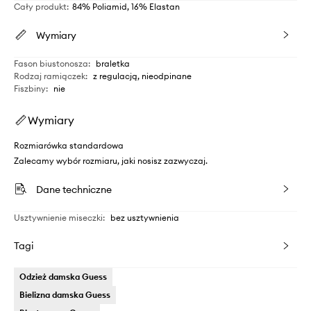
Cały produkt
:
84% Poliamid, 16% Elastan
Wymiary
Fason biustonosza
:
braletka
Rodzaj ramiączek
:
z regulacją, nieodpinane
Fiszbiny
:
nie
Wymiary
Rozmiarówka standardowa
Zalecamy wybór rozmiaru, jaki nosisz zazwyczaj.
Dane techniczne
Usztywnienie miseczki
:
bez usztywnienia
Tagi
Odzież damska Guess
Bielizna damska Guess