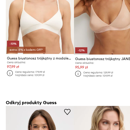
-10%
extra -5% z kodem: OFF*
-12%
Guess biustonosz trójkątny z modalem MARIKA
Guess biustonosz trójkątny JAN
Cena aktualna:
Cena aktualna:
97,99 zł
95,99 zł
Cena regularna:
179,99 zł
Cena regularna:
129,99 zł
Najniższa cena:
109,99 zł
Najniższa cena:
109,99 zł
Odkryj produkty Guess