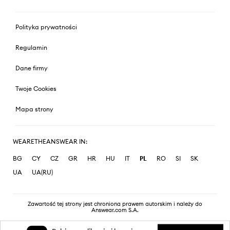
Polityka prywatności
Regulamin
Dane firmy
Twoje Cookies
Mapa strony
WEARETHEANSWEAR IN:
BG
CY
CZ
GR
HR
HU
IT
PL
RO
SI
SK
UA
UA(RU)
Zawartość tej strony jest chroniona prawem autorskim i należy do
Answear.com S.A.