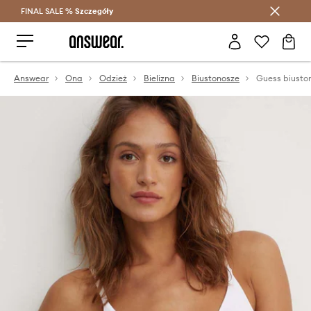
FINAL SALE %
Szczegóły
Oszczędzaj z Answear Club >
Answear
Ona
Odzież
Bielizna
Biustonosze
Guess biusto