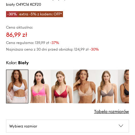
biały O4YC16 KCF20
-30%
extra -5% z kodem: OFF*
Cena aktualna:
86,99 zł
Cena regularna:
139,99 zł
-37%
Najniższa cena z 30 dni przed obniżką:
124,99 zł
 -30%
Kolor:
biały
Tabela rozmiarów
Wybierz rozmiar