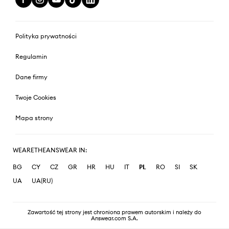
Polityka prywatności
Regulamin
Dane firmy
Twoje Cookies
Mapa strony
WEARETHEANSWEAR IN:
BG
CY
CZ
GR
HR
HU
IT
PL
RO
SI
SK
UA
UA(RU)
Zawartość tej strony jest chroniona prawem autorskim i należy do
Answear.com S.A.