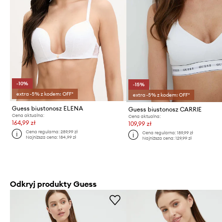
-10%
-15%
extra -5% z kodem: OFF*
extra -5% z kodem: OFF*
Guess biustonosz ELENA
Guess biustonosz CARRIE
Cena aktualna:
Cena aktualna:
164,99 zł
109,99 zł
Cena regularna:
289,99 zł
Cena regularna:
189,99 zł
Najniższa cena:
184,99 zł
Najniższa cena:
129,99 zł
Odkryj produkty Guess