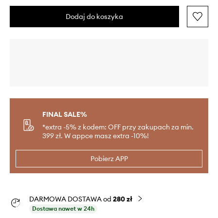
Dodaj do koszyka
FINAL SALE%
*extra -5% z kodem: OFF przy zakupach za min.
399 zł. W appce masz extra -10%!
Pobierz APP
DARMOWA DOSTAWA od
280 zł
Dostawa nawet w 24h