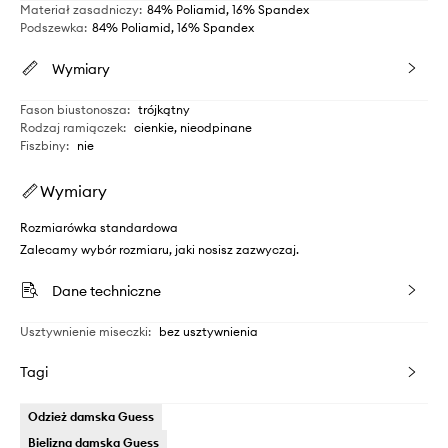
Materiał zasadniczy
:
84% Poliamid, 16% Spandex
Podszewka
:
84% Poliamid, 16% Spandex
Wymiary
Fason biustonosza
:
trójkątny
Rodzaj ramiączek
:
cienkie, nieodpinane
Fiszbiny
:
nie
Wymiary
Rozmiarówka standardowa
Zalecamy wybór rozmiaru, jaki nosisz zazwyczaj.
Dane techniczne
Usztywnienie miseczki
:
bez usztywnienia
Tagi
Odzież damska Guess
Bielizna damska Guess