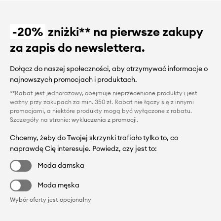
-20%
zniżki** na pierwsze zakupy
za zapis do newslettera.
Dołącz do naszej społeczności, aby otrzymywać informacje o
najnowszych promocjach i produktach.
**Rabat jest jednorazowy, obejmuje nieprzecenione produkty i jest
ważny przy zakupach za min. 350 zł. Rabat nie łączy się z innymi
promocjami, a niektóre produkty mogą być wyłączone z rabatu.
Szczegóły na stronie:
wykluczenia z promocji
.
Chcemy, żeby do Twojej skrzynki trafiało tylko to, co
naprawdę Cię interesuje. Powiedz, czy jest to:
Moda damska
Moda męska
Wybór oferty jest opcjonalny