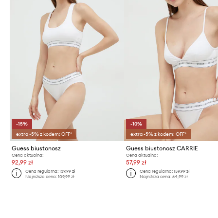
-15%
-10%
extra -5% z kodem: OFF*
extra -5% z kodem: OFF*
Guess biustonosz
Guess biustonosz CARRIE
Cena aktualna:
Cena aktualna:
92,99 zł
57,99 zł
Cena regularna:
139,99 zł
Cena regularna:
159,99 zł
Najniższa cena:
109,99 zł
Najniższa cena:
64,99 zł