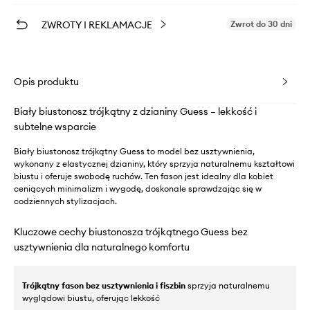
ZWROTY I REKLAMACJE
Zwrot do 30 dni
Opis produktu
Biały biustonosz trójkątny z dzianiny Guess – lekkość i
subtelne wsparcie
Biały biustonosz trójkątny Guess to model bez usztywnienia,
wykonany z elastycznej dzianiny, który sprzyja naturalnemu kształtowi
biustu i oferuje swobodę ruchów. Ten fason jest idealny dla kobiet
ceniących minimalizm i wygodę, doskonale sprawdzając się w
codziennych stylizacjach.
Kluczowe cechy biustonosza trójkątnego Guess bez
usztywnienia dla naturalnego komfortu
Trójkątny fason bez usztywnienia i fiszbin
sprzyja naturalnemu
wyglądowi biustu, oferując lekkość