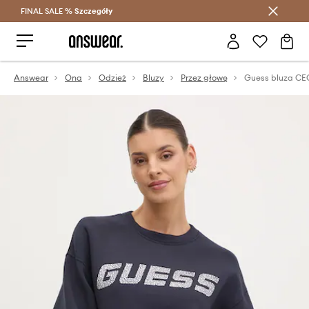
FINAL SALE %
Szczegóły
Oszczędzaj z Answear Club >
Answear
Ona
Odzież
Bluzy
Przez głowę
Guess bluza CE