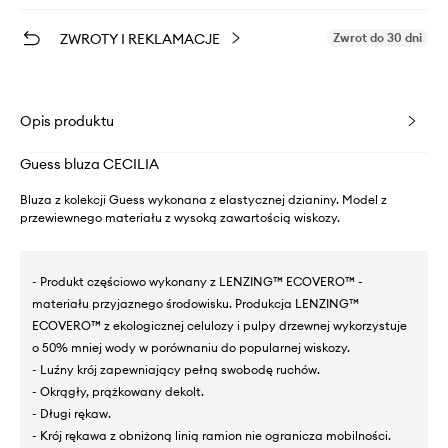
ZWROTY I REKLAMACJE
Zwrot do 30 dni
Opis produktu
Guess bluza CECILIA
Bluza z kolekcji Guess wykonana z elastycznej dzianiny. Model z
przewiewnego materiału z wysoką zawartością wiskozy.
- Produkt częściowo wykonany z LENZING™ ECOVERO™ -
materiału przyjaznego środowisku. Produkcja LENZING™
ECOVERO™ z ekologicznej celulozy i pulpy drzewnej wykorzystuje
o 50% mniej wody w porównaniu do popularnej wiskozy.
- Luźny krój zapewniający pełną swobodę ruchów.
- Okrągły, prążkowany dekolt.
- Długi rękaw.
- Krój rękawa z obniżoną linią ramion nie ogranicza mobilności.