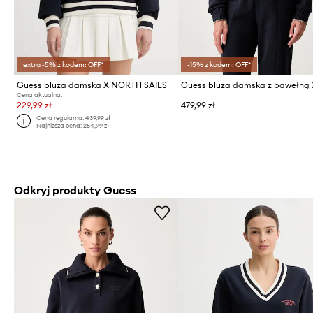
extra -5% z kodem: OFF*
-15% z kodem: OFF*
Guess bluza damska X NORTH SAILS
Cena aktualna:
229,99 zł
479,99 zł
Cena regularna:
439,99 zł
Najniższa cena:
254,99 zł
Odkryj produkty Guess