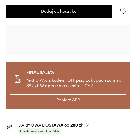
Dodaj do koszyka
FINAL SALE%
*extra -5% z kodem: OFF przy zakupach za min.
399 zł. W appce masz extra -10%!
Pobierz APP
DARMOWA DOSTAWA od
280 zł
Dostawa nawet w 24h