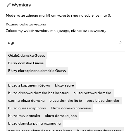
Wymiary
Modelka ze zdjęcia ma 176 cm wzrostu i ma na sobie rozmiar S.
Rozmiarówka zawyżona
Zalecamy wybór rozmiaru mniejszego, niż nosisz zazwyczaj.
Tagi
Odzież damska Guess
Bluzy damskie Guess
Bluzy nierozpinane damskie Guess
bluza z kapturem różowa
bluzy szare
bluza dresowa damska bez kaptura
bluza bezowa damska
czarna bluza damska
bluza damska liu jo
boss bluza damska
bluza guess rozpinana
bluza damska converse
bluza roxy damska
bluza damska joop
bluza damska puma rozpinana
new balance bluza damska rozpinana
bluza the north face szara