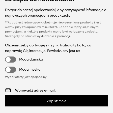
Dołącz do naszej społeczności, aby otrzymywać informacje o
najnowszych promocjach i produktach.
**Rabat jest jednorazowy, obejmuje nieprzecenione produkty i jest
ważny przy zakupach za min. 350 zł. Rabat nie łączy się z innymi
promocjami, a niektóre produkty mogą być wyłączone z rabatu.
Szczegóły na stronie:
wykluczenia z promocji
.
Chcemy, żeby do Twojej skrzynki trafiało tylko to, co
naprawdę Cię interesuje. Powiedz, czy jest to:
Moda damska
Moda męska
Wybór oferty jest opcjonalny
Zapisz mnie