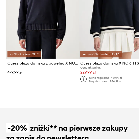
-15% z kodem: OFF*
extra -5% z kodem: OFF*
Guess bluza damska z bawełną X NORTH SAILS
Guess bluza damska X NORTH S
Cena aktualna:
479,99 zł
229,99 zł
Cena regularna:
439,99 zł
Najniższa cena:
254,99 zł
-20%
zniżki** na pierwsze zakupy
za zapis do newslettera.