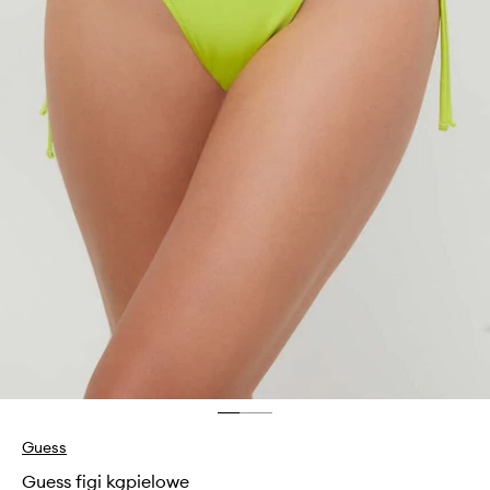
Guess
Guess figi kąpielowe