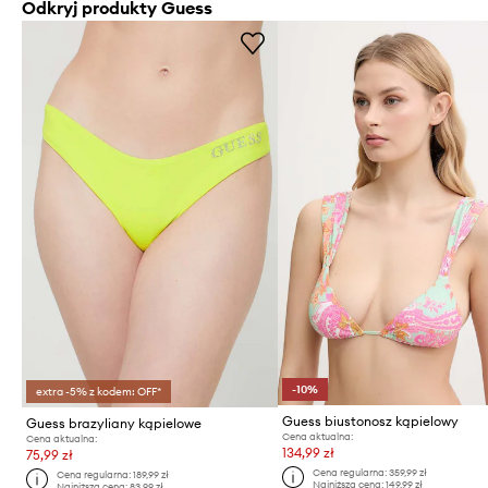
Odkryj produkty Guess
-10%
extra -5% z kodem: OFF*
Guess biustonosz kąpielowy
Guess brazyliany kąpielowe
Cena aktualna:
Cena aktualna:
134,99 zł
75,99 zł
Cena regularna:
359,99 zł
Cena regularna:
189,99 zł
Najniższa cena:
149,99 zł
Najniższa cena:
83,99 zł