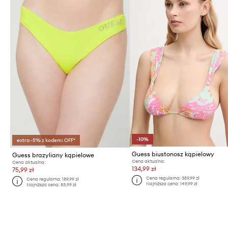
-10%
extra -5% z kodem: OFF*
Guess biustonosz kąpielowy
Guess brazyliany kąpielowe
Cena aktualna:
Cena aktualna:
134,99 zł
75,99 zł
Cena regularna:
359,99 zł
Cena regularna:
189,99 zł
Najniższa cena:
149,99 zł
Najniższa cena:
83,99 zł