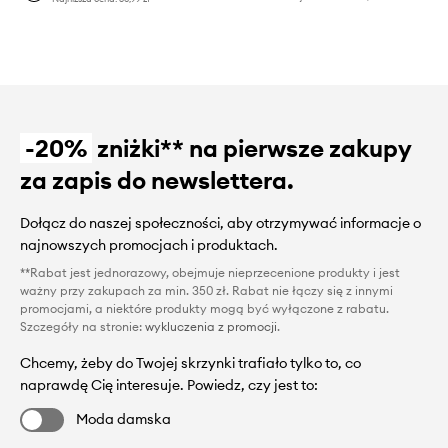
-20%
zniżki** na pierwsze zakupy
za zapis do newslettera.
Dołącz do naszej społeczności, aby otrzymywać informacje o
najnowszych promocjach i produktach.
**Rabat jest jednorazowy, obejmuje nieprzecenione produkty i jest
ważny przy zakupach za min. 350 zł. Rabat nie łączy się z innymi
promocjami, a niektóre produkty mogą być wyłączone z rabatu.
Szczegóły na stronie:
wykluczenia z promocji
.
Chcemy, żeby do Twojej skrzynki trafiało tylko to, co
naprawdę Cię interesuje. Powiedz, czy jest to:
Moda damska