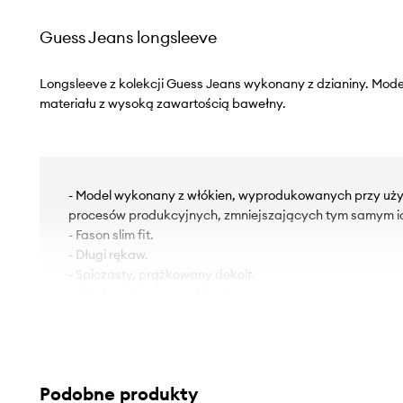
Guess Jeans longsleeve
Longsleeve z kolekcji Guess Jeans wykonany z dzianiny. Mod
materiału z wysoką zawartością bawełny.
- Model wykonany z włókien, wyprodukowanych przy uż
procesów produkcyjnych, zmniejszających tym samym i
- Fason slim fit.
- Długi rękaw.
- Spiczasty, prążkowany dekolt.
- Cienka, elastyczna dzianina.
- Długość rękawa: 59 cm.
- Długość: 40 cm.
- Szerokość pod pachami: 57 cm.
- Wymiary podane dla rozmiaru: S.
Podobne produkty