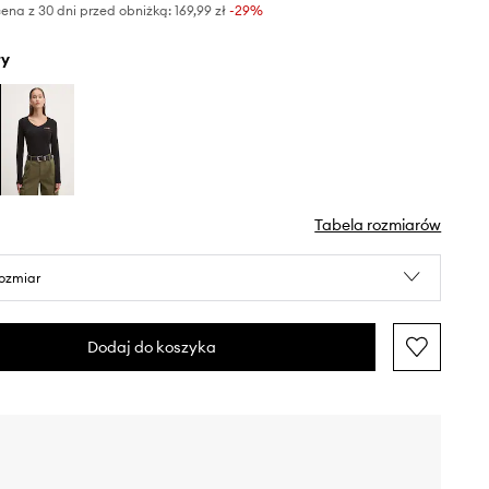
ena z 30 dni przed obniżką:
169,99 zł
 -29%
ły
Tabela rozmiarów
rozmiar
Dodaj do koszyka