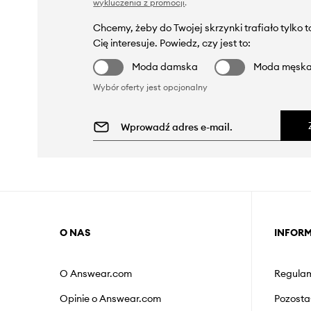
wykluczenia z promocji
.
Chcemy, żeby do Twojej skrzynki trafiało tylko 
Cię interesuje. Powiedz, czy jest to:
Moda damska
Moda męsk
Wybór oferty jest opcjonalny
O NAS
INFOR
O Answear.com
Regulam
Opinie o Answear.com
Pozosta