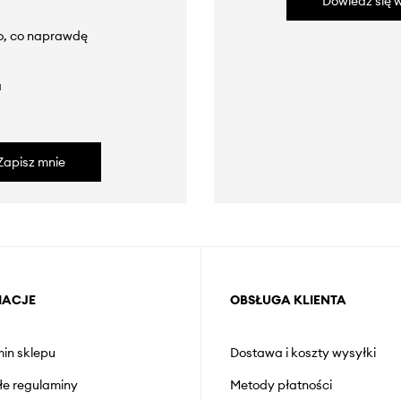
Dowiedz się w
to, co naprawdę
a
Zapisz mnie
MACJE
OBSŁUGA KLIENTA
in sklepu
Dostawa i koszty wysyłki
łe regulaminy
Metody płatności