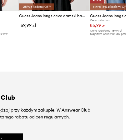
-25%
-25% z kodem: OFF*
extra -5% z kodem: OFF*
Guess Jeans longsleeve damski bawełniany z elastanem
Guess Jeans longsleeve
Cena aktualna:
169,99 zł
85,99 zł
Cena regularna:
169,99 zł
19,99 zł
Najniższa cena z 30 dni przed obniżką
 Club
zędzaj przy każdym zakupie. W Answear Club
tałego rabatu od cen regularnych.