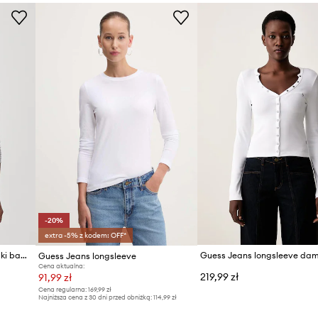
ID Produktu
-20%
extra -5% z kodem: OFF*
Guess Jeans longsleeve damski bawełniany z elastanem
Guess Jeans longsleeve
Cena aktualna:
219,99 zł
91,99 zł
Cena regularna:
169,99 zł
Najniższa cena z 30 dni przed obniżką:
114,99 zł