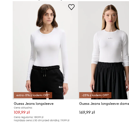
extra -5% z kodem: OFF*
-25% z kodem: OFF*
Guess Jeans longsleeve
Cena aktualna:
109,99 zł
169,99 zł
Cena regularna:
189,99 zł
Najniższa cena z 30 dni przed obniżką:
119,99 zł