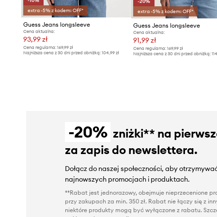
-10%
-20%
extra -5% z kodem: OFF*
extra -5% z kodem: OFF*
Guess Jeans longsleeve
Guess Jeans longsleeve
Cena aktualna:
Cena aktualna:
93,99 zł
91,99 zł
Cena regularna:
169,99 zł
Cena regularna:
169,99 zł
Najniższa cena z 30 dni przed obniżką:
104,99 zł
Najniższa cena z 30 dni przed obniżką:
11
-20%
zniżki** na pierws
za zapis do newslettera.
Dołącz do naszej społeczności, aby otrzymywać
najnowszych promocjach i produktach.
**Rabat jest jednorazowy, obejmuje nieprzecenione pro
przy zakupach za min. 350 zł. Rabat nie łączy się z i
niektóre produkty mogą być wyłączone z rabatu. Szcze