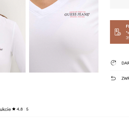
F
*
3
DA
ZWR
ukcie
4.8
5