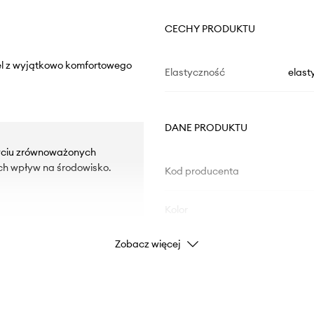
CECHY PRODUKTU
el z wyjątkowo komfortowego
Elastyczność
elast
DANE PRODUKTU
yciu zrównoważonych
ch wpływ na środowisko.
Kod producenta
Kolor
Zobacz więcej
Marka
Producent