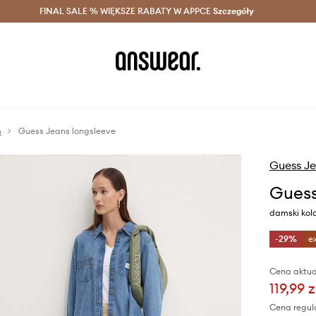
szczędzaj z Answear Club >
FINAL SALE % WIĘKSZE RABATY W APPCE
Dostawa nawet w 24h >
Szczegóły
News
m
Guess Jeans longsleeve
Guess J
Guess
damski kolo
-29%
e
Cena aktua
119,99 z
Cena regul