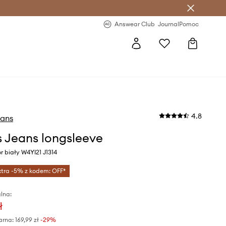
letter >
Regularne nowości >
Answear Club
Journal
Pomoc
4.8
eans
 Jeans longsleeve
r biały W4YI21 J1314
xtra -5% z kodem: OFF*
lna:
ł
arna:
169,99 zł
-29%