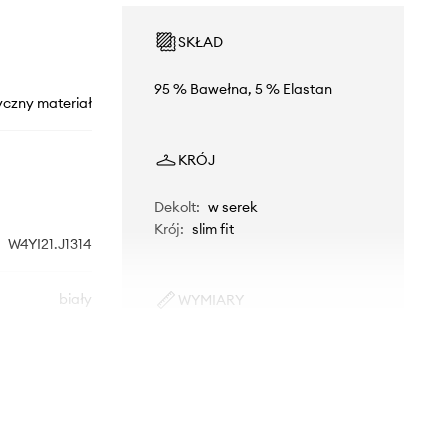
SKŁAD
95 % Bawełna, 5 % Elastan
yczny materiał
KRÓJ
Dekolt
:
w serek
Krój
:
slim fit
W4YI21.J1314
biały
WYMIARY
Rozmiarówka zaniżona
Guess Jeans
Zalecamy wybór rozmiaru większego,
niż nosisz zazwyczaj.
Tabela rozmiarów