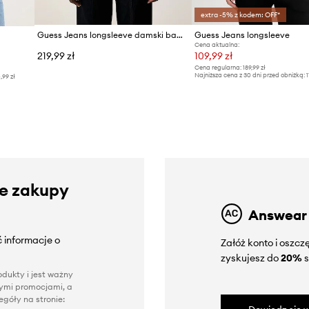
extra -5% z kodem: OFF*
Guess Jeans longsleeve damski bawełniany z elastanem
Guess Jeans longsleeve
Cena aktualna:
219,99 zł
109,99 zł
Cena regularna:
189,99 zł
Najniższa cena z 30 dni przed obniżką:
1
4,99 zł
ze zakupy
Answear
 informacje o
Załóż konto i oszc
zyskujesz do
20%
s
dukty i jest ważny
nnymi promocjami, a
góły na stronie: