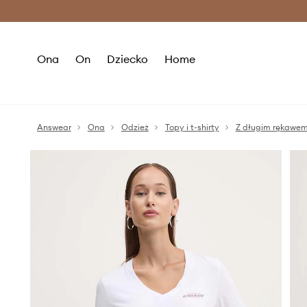
Premium Fashion Benefits >
O
Ona
On
Dziecko
Home
Answear
Ona
Odzież
Topy i t-shirty
Z długim rękawe