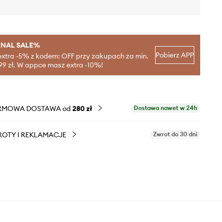
INAL SALE%
Pobierz APP
extra -5% z kodem: OFF przy zakupach za min.
99 zł. W appce masz extra -10%!
RMOWA DOSTAWA od
280 zł
Dostawa nawet w 24h
OTY I REKLAMACJE
Zwrot do 30 dni