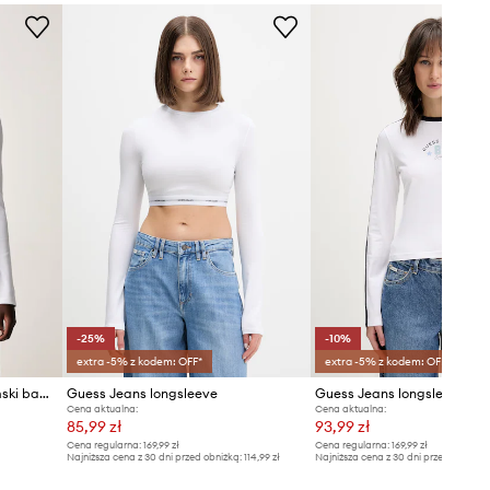
-25%
-10%
extra -5% z kodem: OFF*
extra -5% z kodem: OFF*
Guess Jeans longsleeve damski bawełniany z elastanem
Guess Jeans longsleeve
Guess Jeans longsleeve
Cena aktualna:
Cena aktualna:
85,99 zł
93,99 zł
Cena regularna:
169,99 zł
Cena regularna:
169,99 zł
Najniższa cena z 30 dni przed obniżką:
114,99 zł
Najniższa cena z 30 dni przed obniżką