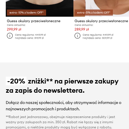
extra -10% z kodem: OFF*
extra -5% z kodem: OFF*
Guess okulary przeciwsłoneczne
Guess okulary przeciwsłoneczne
Cena aktualna:
Cena aktualna:
299,99 zł
289,99 zł
Cena regularna:
449,99 zł
Cena regularna:
449,99 zł
Najniższa cena:
319,99 zł
Najniższa cena:
309,99 zł
-20%
zniżki** na pierwsze zakupy
za zapis do newslettera.
Dołącz do naszej społeczności, aby otrzymywać informacje o
najnowszych promocjach i produktach.
**Rabat jest jednorazowy, obejmuje nieprzecenione produkty i jest
ważny przy zakupach za min. 350 zł. Rabat nie łączy się z innymi
promocjami, a niektóre produkty mogą być wyłączone z rabatu.