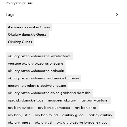
Polaryzacja
:
nie
Tagi
Akcesoria damskie Guess
Okulary damskie Guess
Okulary Guess
okulary przeciwsłoneczne kwadratowe
versace okulary przeciwsloneczne
okulary przeciwsłoneczne balmain
okulary przeciwsłoneczne damskie burberry
moschino okulary przeciwsłoneczne
okulary przeciwsłoneczne dolce gabbana damskie
oprawki damskie tous
mcqueen okulary
ray ban wayfarer
ray ban aviator
ray ban clubmaster
ray ban erika
ray ban justin
ray ban round
okulary gucci
oakley okulary
okulary guess
okulary ysl
okulary przeciwsłoneczne gucci