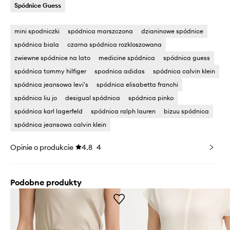
Spódnice Guess
mini spodniczki
spódnica marszczona
dzianinowe spódnice
spódnica biala
czarna spódnica rozkloszowana
zwiewne spódnice na lato
medicine spódnica
spódnica guess
spódnica tommy hilfiger
spodnica adidas
spódnica calvin klein
spódnica jeansowa levi's
spódnica elisabetta franchi
spódnica liu jo
desigual spódnica
spódnica pinko
spódnica karl lagerfeld
spódnica ralph lauren
bizuu spódnica
spódnica jeansowa calvin klein
Opinie o produkcie
4.8
4
Podobne produkty