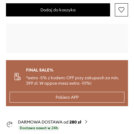
Dodaj do koszyka
FINAL SALE%
*extra -5% z kodem: OFF przy zakupach za min.
399 zł. W appce masz extra -10%!
Pobierz APP
DARMOWA DOSTAWA od
280 zł
Dostawa nawet w 24h