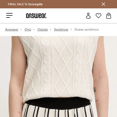
FINAL SALE %
Szczegóły
Oszczędzaj z Answear Club >
Answear
Ona
Odzież
Spódnice
Guess spódnica