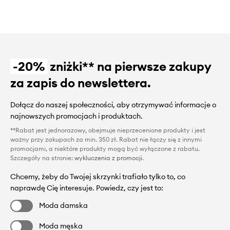
-20%
zniżki** na pierwsze zakupy
za zapis do newslettera.
Dołącz do naszej społeczności, aby otrzymywać informacje o
najnowszych promocjach i produktach.
**Rabat jest jednorazowy, obejmuje nieprzecenione produkty i jest
ważny przy zakupach za min. 350 zł. Rabat nie łączy się z innymi
promocjami, a niektóre produkty mogą być wyłączone z rabatu.
Szczegóły na stronie:
wykluczenia z promocji
.
Chcemy, żeby do Twojej skrzynki trafiało tylko to, co
naprawdę Cię interesuje. Powiedz, czy jest to:
Moda damska
Moda męska