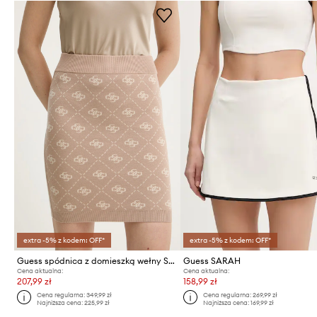
extra -5% z kodem: OFF*
extra -5% z kodem: OFF*
Guess spódnica z domieszką wełny SARAH
Guess SARAH
Cena aktualna:
Cena aktualna:
207,99 zł
158,99 zł
Cena regularna:
349,99 zł
Cena regularna:
269,99 zł
Najniższa cena:
225,99 zł
Najniższa cena:
169,99 zł