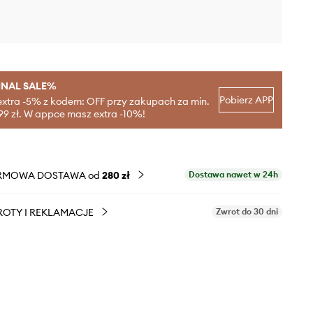
INAL SALE%
Pobierz APP
extra -5% z kodem: OFF przy zakupach za min.
99 zł. W appce masz extra -10%!
RMOWA DOSTAWA od
280 zł
Dostawa nawet w 24h
OTY I REKLAMACJE
Zwrot do 30 dni