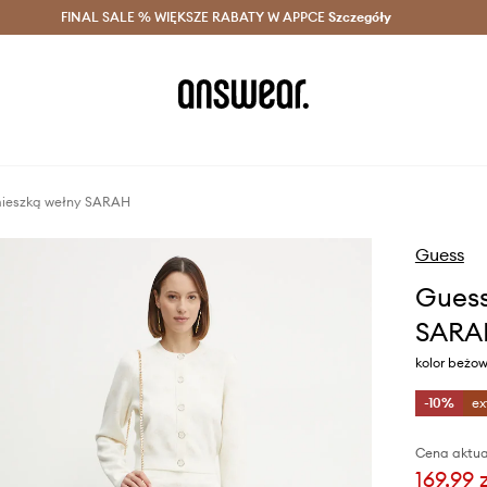
szczędzaj z Answear Club >
FINAL SALE % WIĘKSZE RABATY W APPCE
Dostawa nawet w 24h >
Szczegóły
News
mieszką wełny SARAH
Guess
Guess
SARA
kolor beżo
-10%
ex
Cena aktua
169,99 