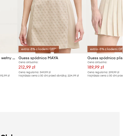
extra -5% z kodem: OFF*
extra -5% z kodem: OFF*
Guess spódnica z domieszką wełny 4G
Guess spódnica MAYA
Guess spódnica plisowana
Cena aktualna:
Cena aktualna:
212,99 zł
189,99 zł
Cena regularna:
349,99 zł
Cena regularna:
299,99 zł
92,99 zł
Najniższa cena z 30 dni przed obniżką:
224,99 zł
Najniższa cena z 30 dni przed obniżką