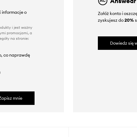
Answear
 informacje o
Załóż konto i oszc
zyskujesz do
20%
s
dukty i jest ważny
nnymi promocjami, a
góły na stronie:
Dowiedz się w
to, co naprawdę
a
Zapisz mnie