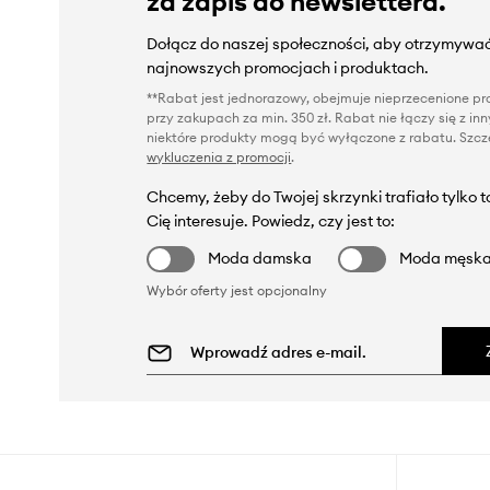
za zapis do newslettera.
Dołącz do naszej społeczności, aby otrzymywać
najnowszych promocjach i produktach.
**Rabat jest jednorazowy, obejmuje nieprzecenione pro
przy zakupach za min. 350 zł. Rabat nie łączy się z i
niektóre produkty mogą być wyłączone z rabatu. Szcze
wykluczenia z promocji
.
Chcemy, żeby do Twojej skrzynki trafiało tylko 
Cię interesuje. Powiedz, czy jest to:
Moda damska
Moda męsk
Wybór oferty jest opcjonalny