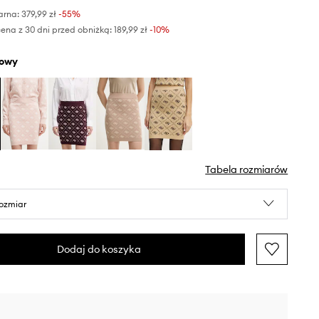
arna:
379,99 zł
-55%
ena z 30 dni przed obniżką:
189,99 zł
 -10%
żowy
Tabela rozmiarów
rozmiar
Dodaj do koszyka