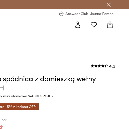
letter >
Regularne nowości >
Answear Club
Journal
Pomoc
4.3
 spódnica z domieszką wełny
H
wy mini ołówkowa W4BD0S Z3JD2
tra -5% z kodem: OFF*
lna:
zł