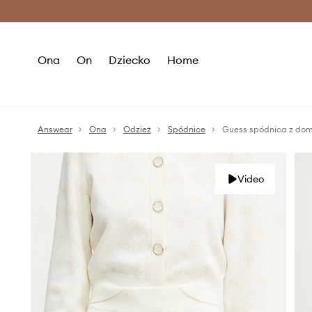
Premium Fashion Benefits >
O
Ona
On
Dziecko
Home
Answear
Ona
Odzież
Spódnice
Guess spódnica z do
Video