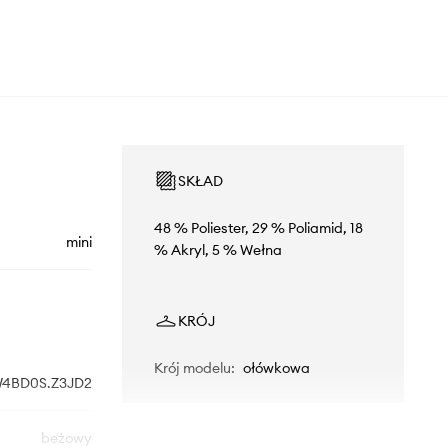
SKŁAD
48 % Poliester, 29 % Poliamid, 18
mini
% Akryl, 5 % Wełna
KRÓJ
Krój modelu
:
ołówkowa
4BD0S.Z3JD2
beżowy