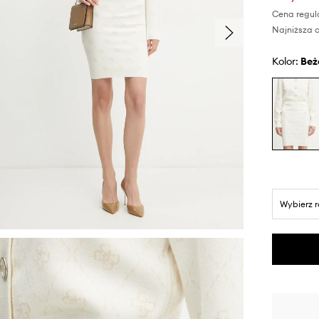
Cena regul
Najniższa c
Kolor:
be
Wybierz 