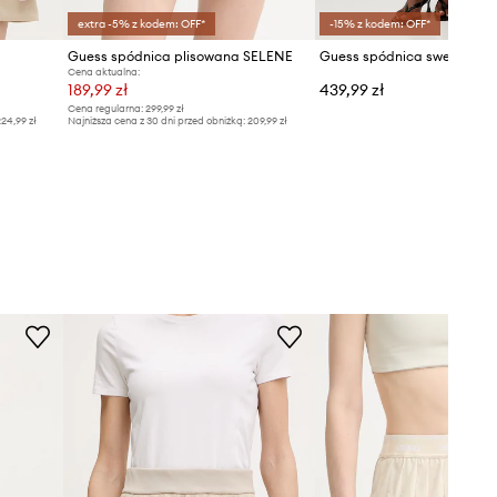
extra -5% z kodem: OFF*
-15% z kodem: OFF*
Guess spódnica plisowana SELENE
Cena aktualna:
189,99 zł
439,99 zł
Cena regularna:
299,99 zł
24,99 zł
Najniższa cena z 30 dni przed obniżką:
209,99 zł