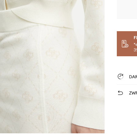
F
*
3
DA
ZWR