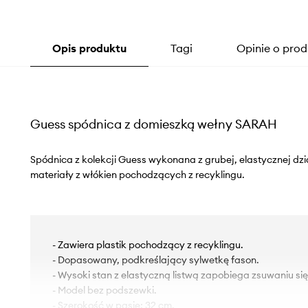
Opis produktu
Tagi
Opinie o prod
Guess spódnica z domieszką wełny SARAH
Spódnica z kolekcji Guess wykonana z grubej, elastycznej dzi
materiały z włókien pochodzących z recyklingu.
- Zawiera plastik pochodzący z recyklingu.
- Dopasowany, podkreślający sylwetkę fason.
- Wysoki stan z elastyczną listwą zapobiega zsuwaniu si
- Model bez podszewki.
- Szerokość w pasie: 32 cm.