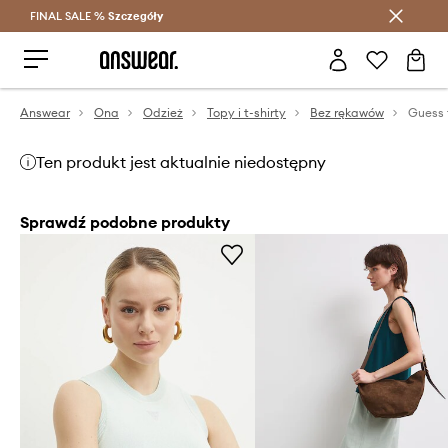
FINAL SALE %
Szczegóły
Oszczędzaj z Answear Club >
Answear
Ona
Odzież
Topy i t-shirty
Bez rękawów
Guess
Ten produkt jest aktualnie niedostępny
Sprawdź podobne produkty