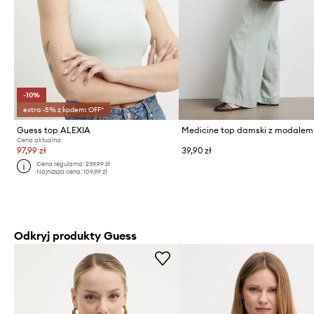
-10%
extra -5% z kodem: OFF*
Guess top ALEXIA
Medicine top damski z modalem
Cena aktualna:
97,99 zł
39,90 zł
Cena regularna:
239,99 zł
Najniższa cena:
109,99 zł
Odkryj produkty Guess