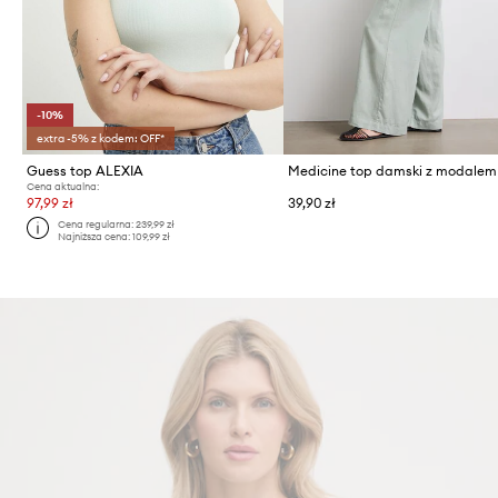
-10%
extra -5% z kodem: OFF*
Guess top ALEXIA
Medicine top damski z modalem
Cena aktualna:
97,99 zł
39,90 zł
Cena regularna:
239,99 zł
Najniższa cena:
109,99 zł