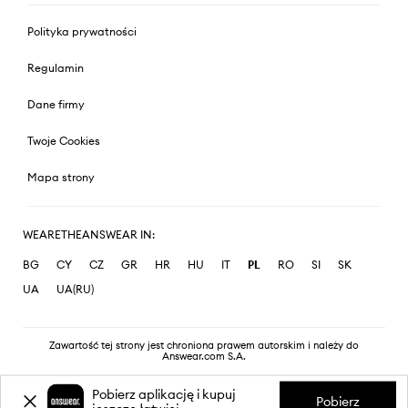
Polityka prywatności
Regulamin
Dane firmy
Twoje Cookies
Mapa strony
WEARETHEANSWEAR IN:
BG
CY
CZ
GR
HR
HU
IT
PL
RO
SI
SK
UA
UA(RU)
Zawartość tej strony jest chroniona prawem autorskim i należy do
Answear.com S.A.
Pobierz aplikację i kupuj
Pobierz