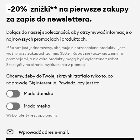
-20%
zniżki** na pierwsze zakupy
za zapis do newslettera.
Dołącz do naszej społeczności, aby otrzymywać informacje o
najnowszych promocjach i produktach.
**Rabat jest jednorazowy, obejmuje nieprzecenione produkty i jest
ważny przy zakupach za min. 350 zł. Rabat nie łączy się z innymi
promocjami, a niektóre produkty mogą być wyłączone z rabatu.
Szczegóły na stronie:
wykluczenia z promocji
.
Chcemy, żeby do Twojej skrzynki trafiało tylko to, co
naprawdę Cię interesuje. Powiedz, czy jest to:
Moda damska
Moda męska
Wybór oferty jest opcjonalny