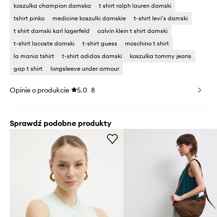
koszulka champion damska
t shirt ralph lauren damski
tshirt pinko
medicine koszulki damskie
t-shirt levi's damski
t shirt damski karl lagerfeld
calvin klein t shirt damski
t-shirt lacoste damski
t-shirt guess
moschino t shirt
la mania tshirt
t-shirt adidas damski
koszulka tommy jeans
gap t shirt
longsleeve under armour
Opinie o produkcie
5.0
8
Sprawdź podobne produkty