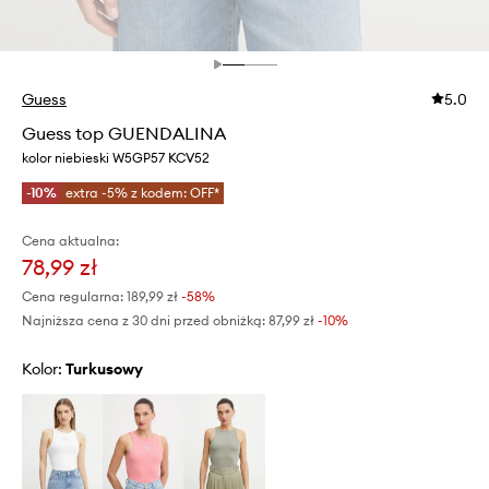
Guess
5.0
Guess top GUENDALINA
kolor niebieski W5GP57 KCV52
-10%
extra -5% z kodem: OFF*
Cena aktualna:
78,99 zł
Cena regularna:
189,99 zł
-58%
Najniższa cena z 30 dni przed obniżką:
87,99 zł
 -10%
Kolor:
turkusowy