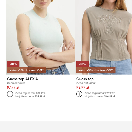
-10%
-10%
extra -5% z kodem: OFF*
extra -5% z kodem: OFF*
Guess top ALEXIA
Guess top
Cena aktualna:
Cena aktualna:
97,99 zł
93,99 zł
Cena regularna:
239,99 zł
Cena regularna:
229,99 zł
Najniższa cena:
109,99 zł
Najniższa cena:
104,99 zł