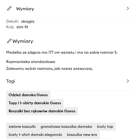
Wymiary
Dekolt
:
okrągły
Krój
:
slim fit
Wymiary
Modelka ze zdjęcia ma 177 cm wzrostu i ma na sobie rozmiar S.
Rozmiarówka standardowa
Zalecamy wybór rozmiaru, jaki nosisz zazwyczaj.
Tagi
Odzież damska Guess
Topy i t-shirty damskie Guess
Koszulki bez rękawów damskie Guess
zielone koszulki
granatowa koszulka damska
bialy top
biały t-shirt damski elegancki
koszulka new era