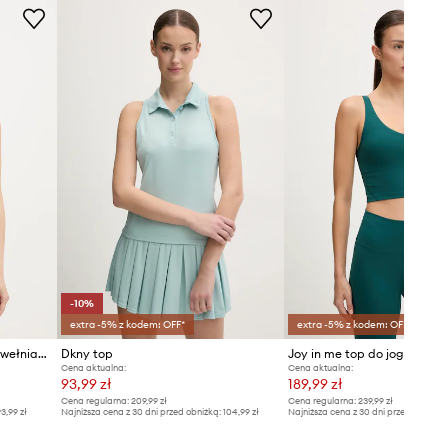
Tabela rozmiarów
-10%
extra -5% z kodem: OFF*
extra -5% z kodem: OFF*
Tommy Jeans top damski bawełniany z elastanem
Dkny top
Joy in me top do jogi Grace
Cena aktualna:
Cena aktualna:
93,99 zł
189,99 zł
Cena regularna:
209,99 zł
Cena regularna:
239,99 zł
3,99 zł
Najniższa cena z 30 dni przed obniżką:
104,99 zł
Najniższa cena z 30 dni przed obniżką