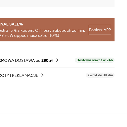
INAL SALE%
Pobierz APP
extra -5% z kodem: OFF przy zakupach za min.
99 zł. W appce masz extra -10%!
RMOWA DOSTAWA od
280 zł
Dostawa nawet w 24h
OTY I REKLAMACJE
Zwrot do 30 dni