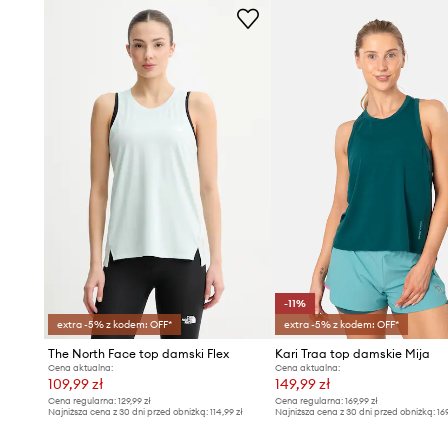
-11%
extra -5% z kodem: OFF*
extra -5% z kodem: OFF*
The North Face top damski Flex
Kari Traa top damskie Mija
Cena aktualna:
Cena aktualna:
109,99 zł
149,99 zł
Cena regularna:
129,99 zł
Cena regularna:
169,99 zł
Najniższa cena z 30 dni przed obniżką:
114,99 zł
Najniższa cena z 30 dni przed obniżką:
16