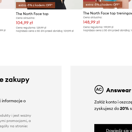
extra -5% z kodem: OFF*
extra -5% z kodem: OFF*
The North Face top
Cena aktualna:
Cena aktualna:
148,99 zł
104,99 zł
Cena regularna:
199,99 zł
Cena regularna:
129,99 zł
,99 zł
Najniższa cena z 30 dni przed obniżką:
1
Najniższa cena z 30 dni przed obniżką:
109,99 zł
ze zakupy
Answear
 informacje o
Załóż konto i oszc
zyskujesz do
20%
s
dukty i jest ważny
nnymi promocjami, a
góły na stronie:
Dowiedz się w