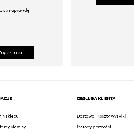
to, co naprawdę
a
Zapisz mnie
MACJE
OBSŁUGA KLIENTA
in sklepu
Dostawa i koszty wysyłki
łe regulaminy
Metody płatności