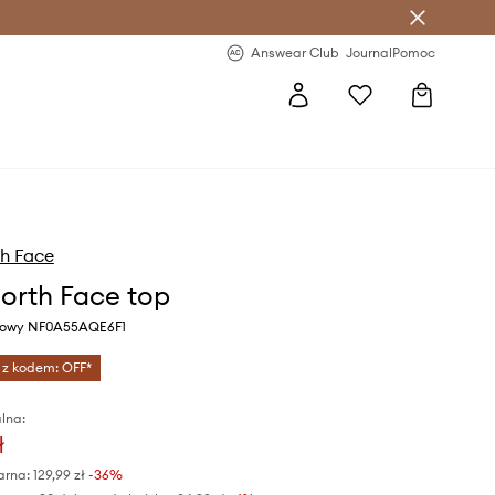
letter >
Regularne nowości >
Answear Club
Journal
Pomoc
h Face
orth Face top
usowy NF0A55AQE6F1
 z kodem: OFF*
lna:
ł
arna:
129,99 zł
-36%