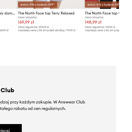
extra -5% z kodem: OFF*
extra -5% z kodem: OFF*
The North Face top treningowy damski JAIDA
The North Face top Terry Relaxed
Cena aktualna:
Cena aktualna:
169,99 zł
148,99 zł
Cena regularna:
299,99 zł
Cena regularna:
199,99 zł
69,99 zł
Najniższa cena z 30 dni przed obniżką:
179,99 zł
Najniższa cena z 30 dni przed obniżką
 Club
zędzaj przy każdym zakupie. W Answear Club
tałego rabatu od cen regularnych.
ięcej