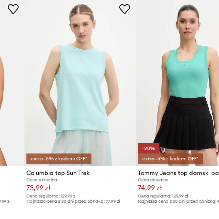
ID Produktu
-20%
extra -5% z kodem: OFF*
extra -5% z kodem: OFF*
Columbia top Sun Trek
Cena aktualna:
Cena aktualna:
73,99 zł
74,99 zł
Cena regularna:
129,99 zł
Cena regularna:
129,99 zł
9,99 zł
Najniższa cena z 30 dni przed obniżką:
77,99 zł
Najniższa cena z 30 dni przed obniżką:
9