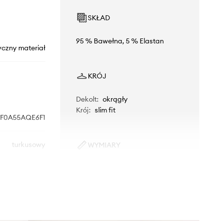
SKŁAD
95 % Bawełna, 5 % Elastan
yczny materiał
KRÓJ
Dekolt
:
okrągły
Krój
:
slim fit
F0A55AQE6F1
turkusowy
WYMIARY
Modelka ze zdjęcia ma 177 cm
The North Face
wzrostu i ma na sobie rozmiar S.
Rozmiarówka standardowa
Zalecamy wybór rozmiaru, jaki nosisz
zazwyczaj.