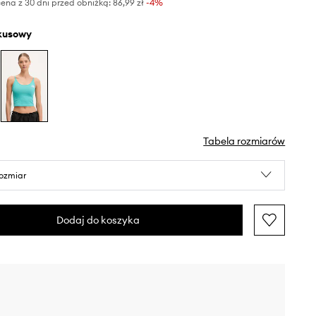
ena z 30 dni przed obniżką:
86,99 zł
 -4%
rkusowy
Tabela rozmiarów
rozmiar
Dodaj do koszyka