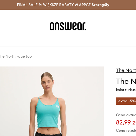
szczędzaj z Answear Club >
FINAL SALE % WIĘKSZE RABATY W APPCE
Dostawa nawet w 24h >
Szczegóły
News
he North Face top
The Nort
The N
kolor turk
extra -5%
Cena aktua
82,99 z
Cena regul