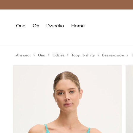
Premium Fashion Benefits >
O
Ona
On
Dziecko
Home
Answear
Ona
Odzież
Topy i t-shirty
Bez rękawów
T