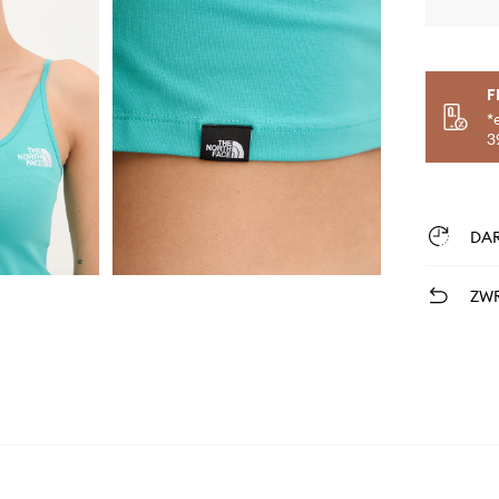
F
*
3
DA
ZWR