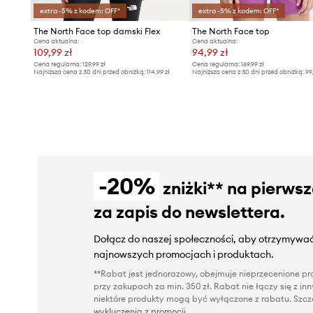
extra -5% z kodem: OFF*
extra -5% z kodem: OFF*
The North Face top damski Flex
The North Face top
Cena aktualna:
Cena aktualna:
109,99 zł
94,99 zł
Cena regularna:
129,99 zł
Cena regularna:
169,99 zł
Najniższa cena z 30 dni przed obniżką:
114,99 zł
Najniższa cena z 30 dni przed obniżką:
99
-20%
zniżki** na pierws
za zapis do newslettera.
Dołącz do naszej społeczności, aby otrzymywać
najnowszych promocjach i produktach.
**Rabat jest jednorazowy, obejmuje nieprzecenione pro
przy zakupach za min. 350 zł. Rabat nie łączy się z i
niektóre produkty mogą być wyłączone z rabatu. Szcze
wykluczenia z promocji
.