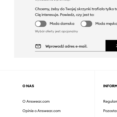
Chcemy, żeby do Twojej skrzynki trafiało tylko 
Cię interesuje. Powiedz, czy jest to:
Moda damska
Moda męsk
Wybór oferty jest opcjonalny
O NAS
INFOR
O Answear.com
Regulam
Opinie o Answear.com
Pozosta