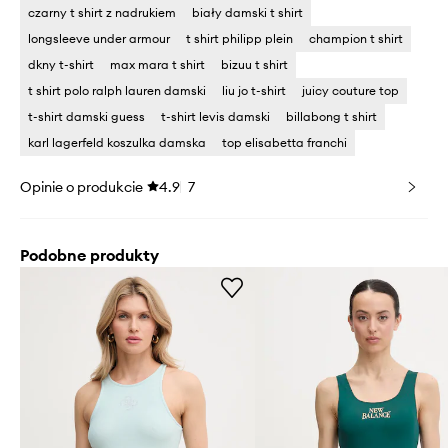
czarny t shirt z nadrukiem
biały damski t shirt
longsleeve under armour
t shirt philipp plein
champion t shirt
dkny t-shirt
max mara t shirt
bizuu t shirt
t shirt polo ralph lauren damski
liu jo t-shirt
juicy couture top
t-shirt damski guess
t-shirt levis damski
billabong t shirt
karl lagerfeld koszulka damska
top elisabetta franchi
Opinie o produkcie
4.9
7
Podobne produkty