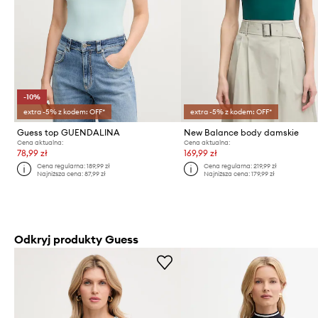
-10%
extra -5% z kodem: OFF*
extra -5% z kodem: OFF*
Guess top GUENDALINA
New Balance body damskie
Cena aktualna:
Cena aktualna:
78,99 zł
169,99 zł
Cena regularna:
189,99 zł
Cena regularna:
219,99 zł
Najniższa cena:
87,99 zł
Najniższa cena:
179,99 zł
Odkryj produkty Guess