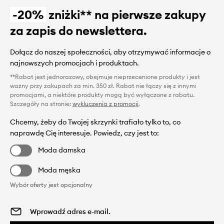
-20%
zniżki** na pierwsze zakupy
za zapis do newslettera.
Dołącz do naszej społeczności, aby otrzymywać informacje o
najnowszych promocjach i produktach.
**Rabat jest jednorazowy, obejmuje nieprzecenione produkty i jest
ważny przy zakupach za min. 350 zł. Rabat nie łączy się z innymi
promocjami, a niektóre produkty mogą być wyłączone z rabatu.
Szczegóły na stronie:
wykluczenia z promocji
.
Chcemy, żeby do Twojej skrzynki trafiało tylko to, co
naprawdę Cię interesuje. Powiedz, czy jest to:
Moda damska
Moda męska
Wybór oferty jest opcjonalny