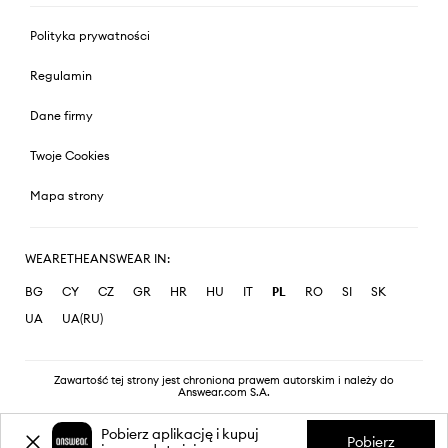
Polityka prywatności
Regulamin
Dane firmy
Twoje Cookies
Mapa strony
WEARETHEANSWEAR IN:
BG
CY
CZ
GR
HR
HU
IT
PL
RO
SI
SK
UA
UA(RU)
Zawartość tej strony jest chroniona prawem autorskim i należy do
Answear.com S.A.
Pobierz aplikację i kupuj
Pobierz