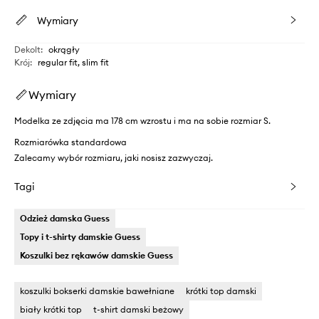
Wymiary
Dekolt
:
okrągły
Krój
:
regular fit, slim fit
Wymiary
Modelka ze zdjęcia ma 178 cm wzrostu i ma na sobie rozmiar S.
Rozmiarówka standardowa
Zalecamy wybór rozmiaru, jaki nosisz zazwyczaj.
Tagi
Odzież damska Guess
Topy i t-shirty damskie Guess
Koszulki bez rękawów damskie Guess
koszulki bokserki damskie bawełniane
krótki top damski
biały krótki top
t-shirt damski beżowy