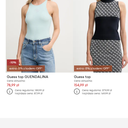
-10%
extra -5% z kodem: OFF*
extra -5% z kodem: OFF*
Guess top GUENDALINA
Guess top
Cena aktualna:
Cena aktualna:
78,99 zł
154,99 zł
Cena regularna:
189,99 zł
Cena regularna:
379,99 zł
Najniższa cena:
87,99 zł
Najniższa cena:
169,99 zł