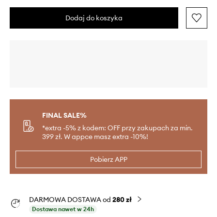
Dodaj do koszyka
FINAL SALE%
*extra -5% z kodem: OFF przy zakupach za min.
399 zł. W appce masz extra -10%!
Pobierz APP
DARMOWA DOSTAWA od
280 zł
Dostawa nawet w 24h