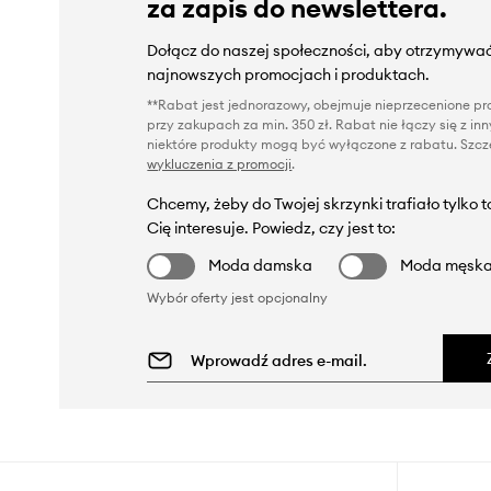
za zapis do newslettera.
Dołącz do naszej społeczności, aby otrzymywać
najnowszych promocjach i produktach.
**Rabat jest jednorazowy, obejmuje nieprzecenione pro
przy zakupach za min. 350 zł. Rabat nie łączy się z i
niektóre produkty mogą być wyłączone z rabatu. Szcze
wykluczenia z promocji
.
Chcemy, żeby do Twojej skrzynki trafiało tylko 
Cię interesuje. Powiedz, czy jest to:
Moda damska
Moda męsk
Wybór oferty jest opcjonalny