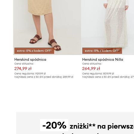
extra -5% z kodem: OFF*
extra -5% z kodem: OFF*
Herskind spódnica
Herskind spódnica Nilla
Cena aktualna:
Cena aktualna:
274,99 zł
264,99 zł
Cena regularna:
929,99 zł
Cena regularna:
809,99 zł
Najniższa cena z 30 dni przed obniżką:
289,99 zł
Najniższa cena z 30 dni przed obniżką:
27
-20%
zniżki** na pierws