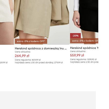
-20%
extra -5% z kodem: OFF*
extra -5% z kodem: OFF*
Herskind spódnica Yana
Herskind spódnica z domieszką lnu Debby
Cena aktualna:
Cena aktualna:
559,99 zł
264,99 zł
Cena regularna:
1239,90 zł
Cena regularna:
809,99 zł
Najniższa cena z 30 dni przed obniżką
29,99 zł
Najniższa cena z 30 dni przed obniżką:
279,99 zł