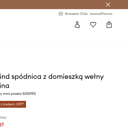
letter >
Regularne nowości >
Answear Club
Journal
Pomoc
ind spódnica z domieszką wełny
ina
y mini prosta 5012993
 z kodem: OFF*
lna:
zł