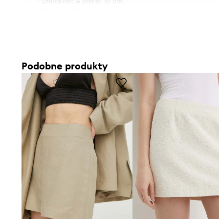
- Szerokość w pasie: 39 cm.
- Długość: 38 cm.
- Wymiary podane dla rozmiaru: 36.
Podobne produkty