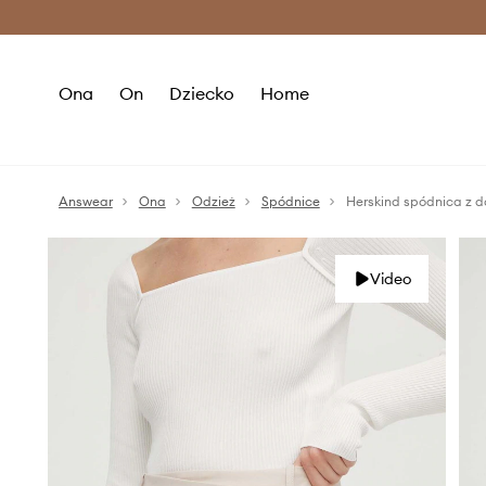
Premium Fashion Benefits >
O
Ona
On
Dziecko
Home
Answear
Ona
Odzież
Spódnice
Herskind spódnica z d
Video