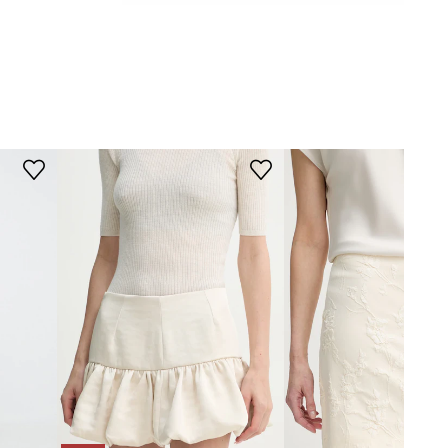
5012993
WYMIARY
beżowy
Modelka ze zdjęcia ma 178 cm
wzrostu i ma na sobie rozmiar 36.
Herskind
Rozmiarówka standardowa
Zalecamy wybór rozmiaru, jaki nosisz
zazwyczaj.
Tabela rozmiarów