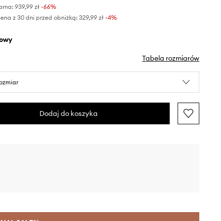
arna:
939,99 zł
-66%
ena z 30 dni przed obniżką:
329,99 zł
 -4%
żowy
Tabela rozmiarów
rozmiar
Dodaj do koszyka