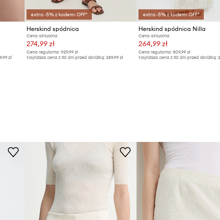
extra -5% z kodem: OFF*
extra -5% z kodem: OFF*
Herskind spódnica
Herskind spódnica Nilla
Cena aktualna:
Cena aktualna:
274,99 zł
264,99 zł
Cena regularna:
929,99 zł
Cena regularna:
809,99 zł
9,99 zł
Najniższa cena z 30 dni przed obniżką:
289,99 zł
Najniższa cena z 30 dni przed obniżką:
2