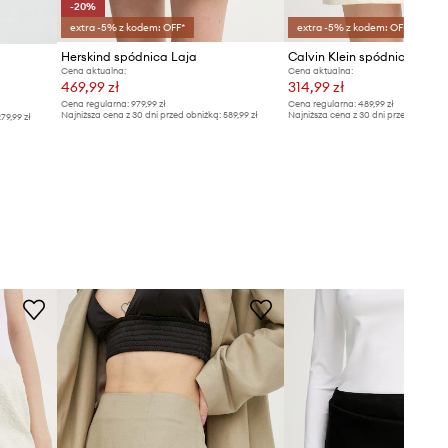
-20%
extra -5% z kodem: OFF*
extra -5% z kodem: OFF*
Herskind spódnica Laja
Calvin Klein spódnica trap
Cena aktualna:
Cena aktualna:
469,99 zł
314,99 zł
Cena regularna:
979,99 zł
Cena regularna:
489,99 zł
Najniższa cena z 30 dni przed obniżką:
589,99 zł
Najniższa cena z 30 dni przed obniżką
79,99 zł