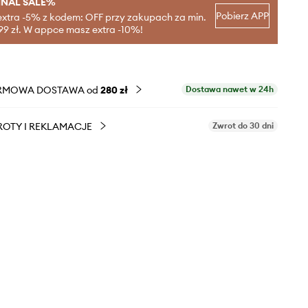
INAL SALE%
Pobierz APP
extra -5% z kodem: OFF przy zakupach za min.
99 zł. W appce masz extra -10%!
RMOWA DOSTAWA od
280 zł
Dostawa nawet w 24h
OTY I REKLAMACJE
Zwrot do 30 dni