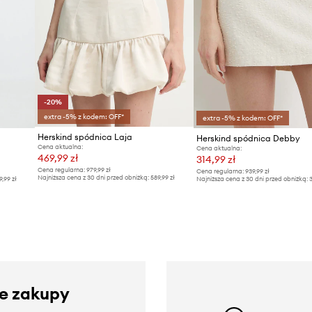
-20%
extra -5% z kodem: OFF*
extra -5% z kodem: OFF*
Herskind spódnica Laja
Herskind spódnica Debby
Cena aktualna:
Cena aktualna:
469,99 zł
314,99 zł
Cena regularna:
979,99 zł
Cena regularna:
939,99 zł
Najniższa cena z 30 dni przed obniżką:
589,99 zł
9,99 zł
Najniższa cena z 30 dni przed obniżką:
3
ze zakupy