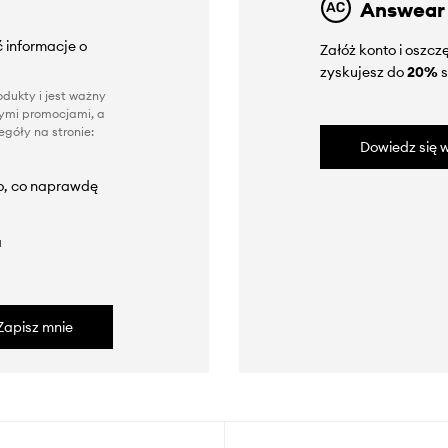
Answear
 informacje o
Załóż konto i oszc
zyskujesz do
20%
s
dukty i jest ważny
nnymi promocjami, a
góły na stronie:
Dowiedz się w
to, co naprawdę
a
Zapisz mnie