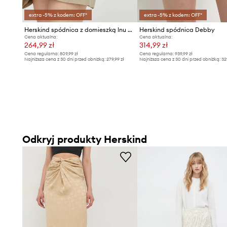
extra -5% z kodem: OFF*
extra -5% z kodem: OFF*
Herskind spódnica z domieszką lnu Debby
Herskind spódnica Debby
Cena aktualna:
Cena aktualna:
264,99 zł
314,99 zł
Cena regularna:
809,99 zł
Cena regularna:
939,99 zł
Najniższa cena z 30 dni przed obniżką:
279,99 zł
Najniższa cena z 30 dni przed obniżką:
32
Odkryj produkty Herskind