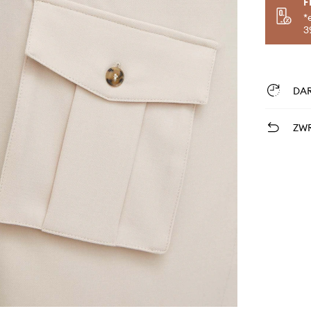
F
*
3
DA
ZWR