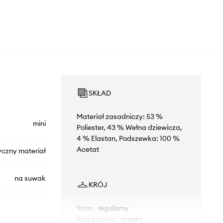
SKŁAD
Materiał zasadniczy: 53 %
mini
Poliester, 43 % Wełna dziewicza,
4 % Elastan, Podszewka: 100 %
Acetat
yczny materiał
na suwak
KRÓJ
Stan
:
regularny
Krój modelu
:
prosta