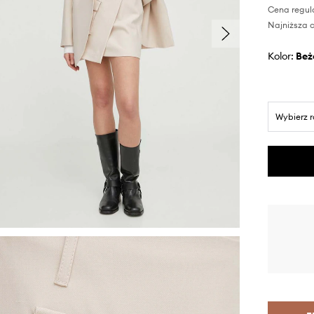
Cena regul
Najniższa c
Kolor:
be
Wybierz 