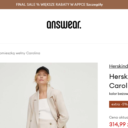
szczędzaj z Answear Club >
FINAL SALE % WIĘKSZE RABATY W APPCE
Dostawa nawet w 24h >
Szczegóły
News
omieszką wełny Carolina
Herskind
Hersk
Carol
kolor beżow
extra -5%
Cena aktua
314,99 