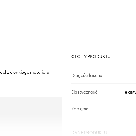
CECHY PRODUKTU
del z cienkiego materiału
Długość fasonu
Elastyczność
elast
Zapięcie
DANE PRODUKTU