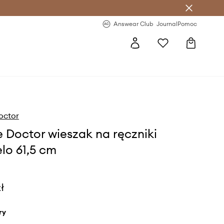
letter >
Regularne nowości >
Answear Club
Journal
Pomoc
octor
 Doctor wieszak na ręczniki
o 61,5 cm
ł
ry