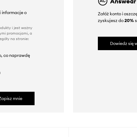
Answear
 informacje o
Załóż konto i oszc
zyskujesz do
20%
s
dukty i jest ważny
nnymi promocjami, a
góły na stronie:
Dowiedz się w
to, co naprawdę
a
Zapisz mnie