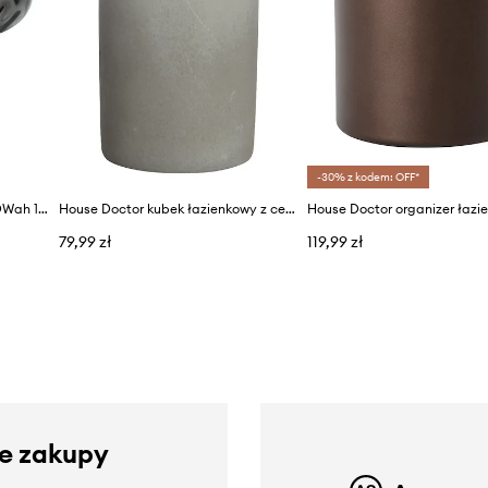
-30% z kodem: OFF*
House Doctor mydelniczka HDWah 12 x 3,5 cm
House Doctor kubek łazienkowy z cementu 7,6 x 10 cm
79,99 zł
119,99 zł
ze zakupy