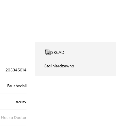
SKŁAD
Stal nierdzewna
205345014
Brushedsil
szary
House Doctor