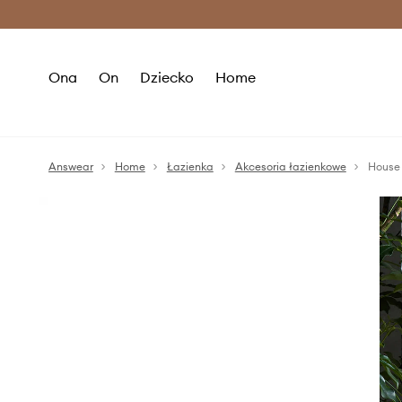
Premium Fashion Benefits >
O
Ona
On
Dziecko
Home
Answear
Home
Łazienka
Akcesoria łazienkowe
House 