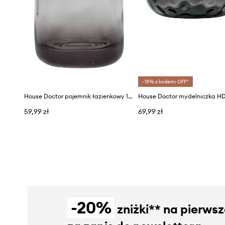
-15% z kodem: OFF*
House Doctor pojemnik łazienkowy 10,5 x 7,2 cm
59,99 zł
69,99 zł
-20%
zniżki** na pierws