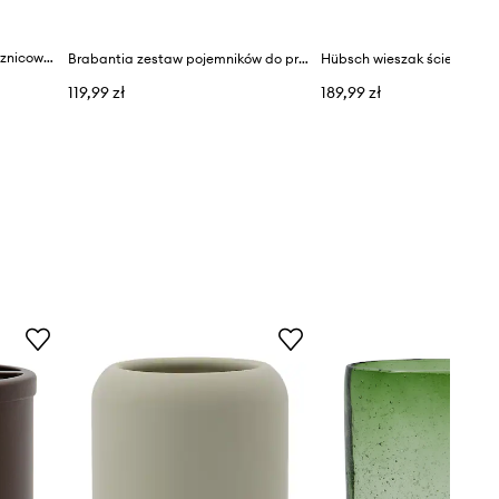
HAY haczyki do zasłony prysznicowej 4 x 7,5 cm 12-pack
Brabantia zestaw pojemników do przechowywania (3-pack)
Hübsch wieszak ścienny Lo
119,99 zł
189,99 zł