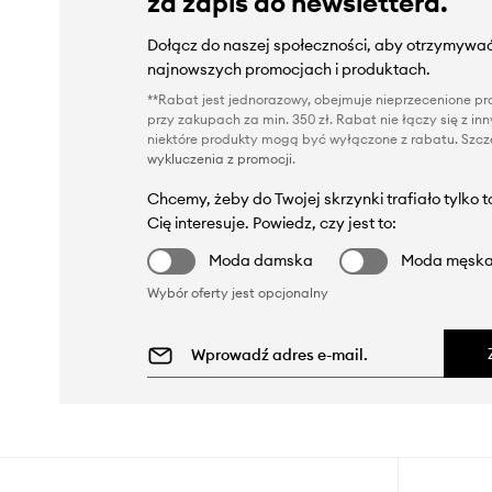
za zapis do newslettera.
Dołącz do naszej społeczności, aby otrzymywać
najnowszych promocjach i produktach.
**Rabat jest jednorazowy, obejmuje nieprzecenione pro
przy zakupach za min. 350 zł. Rabat nie łączy się z i
niektóre produkty mogą być wyłączone z rabatu. Szcze
wykluczenia z promocji
.
Chcemy, żeby do Twojej skrzynki trafiało tylko 
Cię interesuje. Powiedz, czy jest to:
Moda damska
Moda męsk
Wybór oferty jest opcjonalny