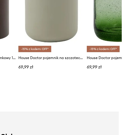
-15% z kodem: OFF*
-15% z kodem: OFF*
House Doctor organizer łazienkowy 10,5 x 7,9 cm
House Doctor pojemnik na szczoteczki do zębów HDPetra 11 cm
69,99 zł
69,99 zł