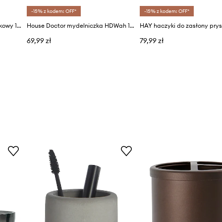
-15% z kodem: OFF*
-15% z kodem: OFF*
House Doctor pojemnik łazienkowy 10,5 x 7,2 cm
House Doctor mydelniczka HDWah 12 x 3,5 cm
69,99 zł
79,99 zł