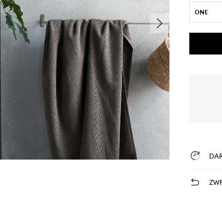
ONE
DA
ZWR