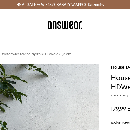
szczędzaj z Answear Club >
FINAL SALE % WIĘKSZE RABATY W APPCE
Dostawa nawet w 24h >
Szczegóły
News
Doctor wieszak na ręczniki HDWelo 61,5 cm
House D
House
HDWel
kolor szary
179,99 z
Kolor:
sza