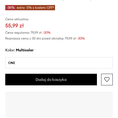
-30%
extra -5% z kodem: OFF*
Cena aktualna:
55,99 zł
Cena regularna:
79,99 zł
-30%
Najniższa cena z 30 dni przed obniżką:
79,99 zł
 -30%
Kolor:
multicolor
ONE
Dodaj do koszyka