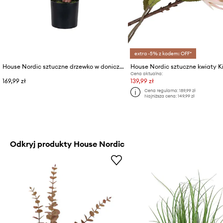
extra -5% z kodem: OFF*
House Nordic sztuczne drzewko w doniczce Fig tree
Cena aktualna:
169,99 zł
139,99 zł
Cena regularna:
189,99 zł
Najniższa cena:
149,99 zł
Odkryj produkty House Nordic