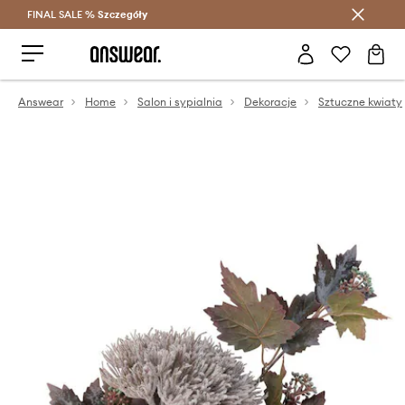
FINAL SALE %
Szczegóły
Oszczędzaj z Answear Club >
Answear
Home
Salon i sypialnia
Dekoracje
Sztuczne kwiaty