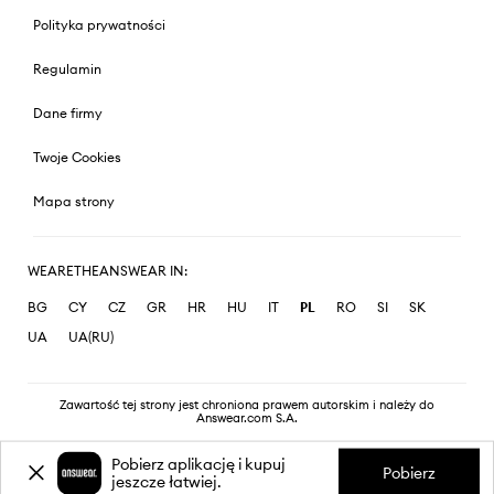
Polityka prywatności
Regulamin
Dane firmy
Twoje Cookies
Mapa strony
WEARETHEANSWEAR IN:
BG
CY
CZ
GR
HR
HU
IT
PL
RO
SI
SK
UA
UA(RU)
Zawartość tej strony jest chroniona prawem autorskim i należy do
Answear.com S.A.
Pobierz aplikację i kupuj
Pobierz
jeszcze łatwiej.