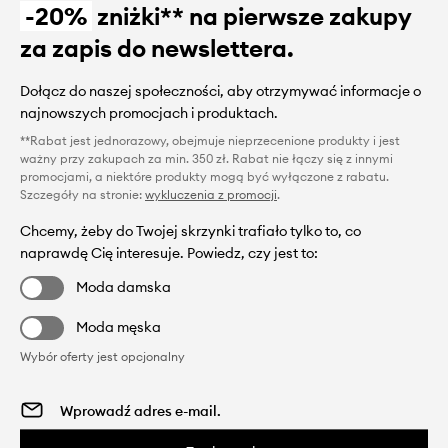
-20%
zniżki** na pierwsze zakupy
za zapis do newslettera.
Dołącz do naszej społeczności, aby otrzymywać informacje o
najnowszych promocjach i produktach.
**Rabat jest jednorazowy, obejmuje nieprzecenione produkty i jest
ważny przy zakupach za min. 350 zł. Rabat nie łączy się z innymi
promocjami, a niektóre produkty mogą być wyłączone z rabatu.
Szczegóły na stronie:
wykluczenia z promocji
.
Chcemy, żeby do Twojej skrzynki trafiało tylko to, co
naprawdę Cię interesuje. Powiedz, czy jest to:
Moda damska
Moda męska
Wybór oferty jest opcjonalny