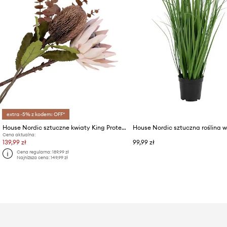
extra -5% z kodem: OFF*
House Nordic sztuczne kwiaty King Protea Bouquet
Cena aktualna:
139,99 zł
99,99 zł
Cena regularna:
189,99 zł
Najniższa cena:
149,99 zł