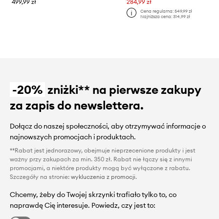
499,99 zł
284,99 zł
Cena regularna:
549,99 zł
Najniższa cena:
314,99 zł
-20%
zniżki** na pierwsze zakupy
za zapis do newslettera.
Dołącz do naszej społeczności, aby otrzymywać informacje o
najnowszych promocjach i produktach.
**Rabat jest jednorazowy, obejmuje nieprzecenione produkty i jest
ważny przy zakupach za min. 350 zł. Rabat nie łączy się z innymi
promocjami, a niektóre produkty mogą być wyłączone z rabatu.
Szczegóły na stronie:
wykluczenia z promocji
.
Chcemy, żeby do Twojej skrzynki trafiało tylko to, co
naprawdę Cię interesuje. Powiedz, czy jest to: