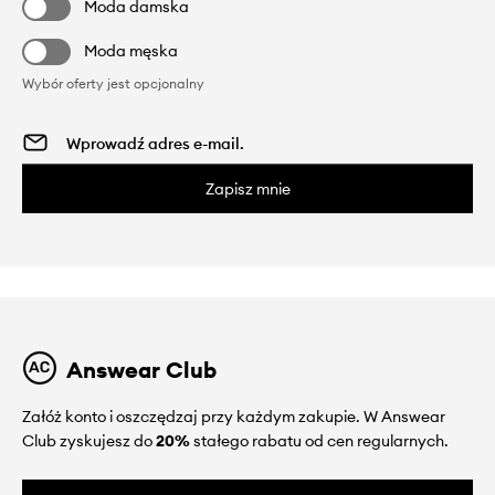
Moda damska
Moda męska
Wybór oferty jest opcjonalny
Zapisz mnie
Answear Club
Załóż konto i oszczędzaj przy każdym zakupie. W Answear
Club zyskujesz do
20%
stałego rabatu od cen regularnych.