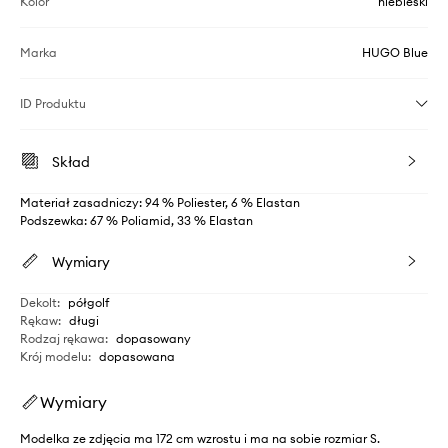
Kolor
niebieski
Marka
HUGO Blue
ID Produktu
Skład
Materiał zasadniczy: 94 % Poliester, 6 % Elastan
Podszewka: 67 % Poliamid, 33 % Elastan
Wymiary
Dekolt
:
półgolf
Rękaw
:
długi
Rodzaj rękawa
:
dopasowany
Krój modelu
:
dopasowana
Wymiary
Modelka ze zdjęcia ma 172 cm wzrostu i ma na sobie rozmiar S.