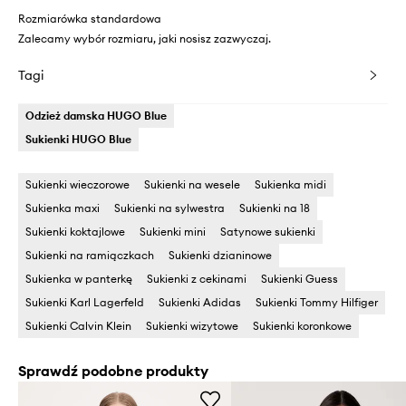
Rozmiarówka standardowa
Zalecamy wybór rozmiaru, jaki nosisz zazwyczaj.
Tagi
Odzież damska HUGO Blue
Sukienki HUGO Blue
Sukienki wieczorowe
Sukienki na wesele
Sukienka midi
Sukienka maxi
Sukienki na sylwestra
Sukienki na 18
Sukienki koktajlowe
Sukienki mini
Satynowe sukienki
Sukienki na ramiączkach
Sukienki dzianinowe
Sukienka w panterkę
Sukienki z cekinami
Sukienki Guess
Sukienki Karl Lagerfeld
Sukienki Adidas
Sukienki Tommy Hilfiger
Sukienki Calvin Klein
Sukienki wizytowe
Sukienki koronkowe
Sprawdź podobne produkty