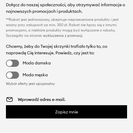
Dołącz do naszej społeczności, aby otrzymywać informacje o
najnowszych promocjach i produktach.
**Rabat jest jednorazowy, obejmuje nieprzecenione produkty i jest
ważny przy zakupach za min. 350 zł. Rabat nie łączy się z innymi
promocjami, a niektóre produkty mogą być wyłączone z rabatu.
Szczegóły na stronie:
wykluczenia z promocji
.
Chcemy, żeby do Twojej skrzynki trafiało tylko to, co
naprawdę Cię interesuje. Powiedz, czy jest to:
Moda damska
Moda męska
Wybór oferty jest opcjonalny
Zapisz mnie