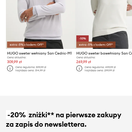
-10%
extra -5% z kodem: OFF*
extra -5% z kodem: OFF*
HUGO sweter wełniany San Cedric-M1
Cena aktualna:
Cena aktualna:
309,99 zł
269,99 zł
Cena regularna:
599,99 zł
Cena regularna:
499,99 zł
Najniższa cena:
314,99 zł
Najniższa cena:
299,99 zł
-20%
zniżki** na pierwsze zakupy
za zapis do newslettera.