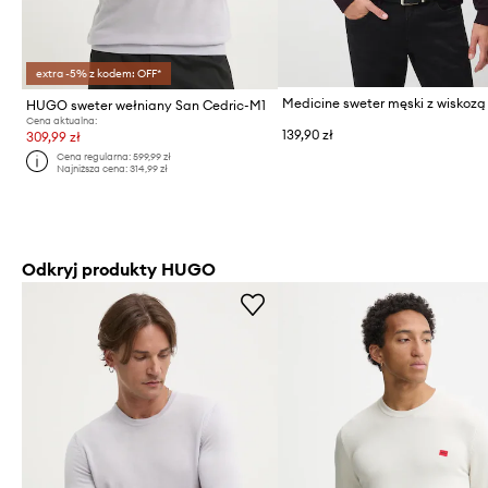
extra -5% z kodem: OFF*
Medicine sweter męski z wiskozą
HUGO sweter wełniany San Cedric-M1
Cena aktualna:
139,90 zł
309,99 zł
Cena regularna:
599,99 zł
Najniższa cena:
314,99 zł
Odkryj produkty HUGO