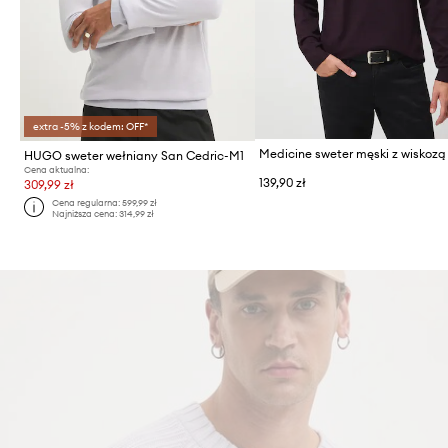
extra -5% z kodem: OFF*
Medicine sweter męski z wiskozą
HUGO sweter wełniany San Cedric-M1
Cena aktualna:
139,90 zł
309,99 zł
Cena regularna:
599,99 zł
Najniższa cena:
314,99 zł