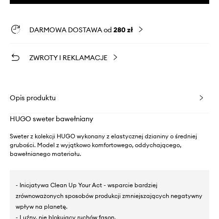
DARMOWA DOSTAWA od
280 zł
ZWROTY I REKLAMACJE
Opis produktu
HUGO sweter bawełniany
Sweter z kolekcji HUGO wykonany z elastycznej dzianiny o średniej
grubości. Model z wyjątkowo komfortowego, oddychającego,
bawełnianego materiału.
- Inicjatywa Clean Up Your Act - wsparcie bardziej
zrównoważonych sposobów produkcji zmniejszających negatywny
wpływ na planetę.
- Luźny, nie blokujący ruchów fason.