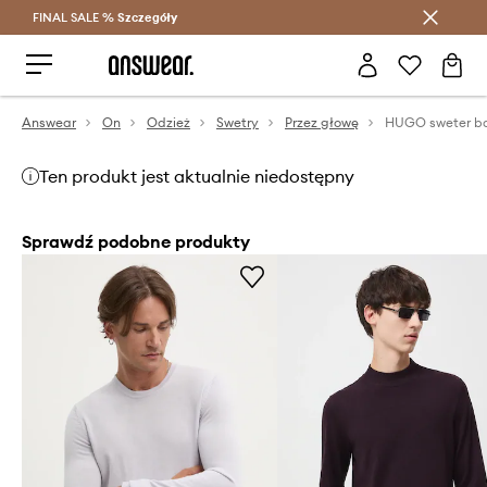
FINAL SALE %
Szczegóły
Oszczędzaj z Answear Club >
Answear
On
Odzież
Swetry
Przez głowę
HUGO sweter b
Ten produkt jest aktualnie niedostępny
Sprawdź podobne produkty