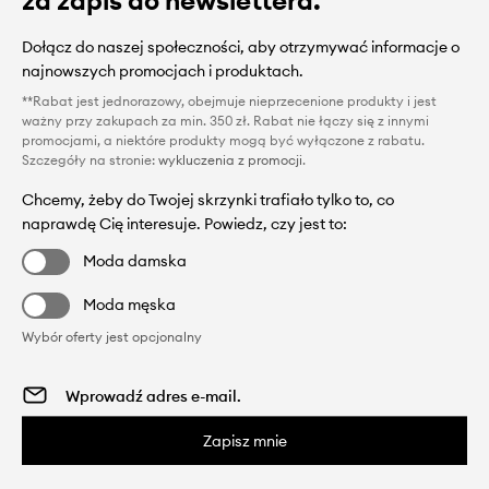
za zapis do newslettera.
Dołącz do naszej społeczności, aby otrzymywać informacje o
najnowszych promocjach i produktach.
**Rabat jest jednorazowy, obejmuje nieprzecenione produkty i jest
ważny przy zakupach za min. 350 zł. Rabat nie łączy się z innymi
promocjami, a niektóre produkty mogą być wyłączone z rabatu.
Szczegóły na stronie:
wykluczenia z promocji
.
Chcemy, żeby do Twojej skrzynki trafiało tylko to, co
naprawdę Cię interesuje. Powiedz, czy jest to:
Moda damska
Moda męska
Wybór oferty jest opcjonalny
Zapisz mnie