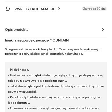
ZWROTY I REKLAMACJE
Zwrot do 30 dni
Opis produktu
Inuikii śniegowce dziecięce MOUNTAIN
Śniegowce dziecięce z kolekcji Inuikii. Ocieplony model wykonany z
połączenia skóry ekologicznej i materiału tekstylnego.
- Miękki nosek.
- Usztywniony zapiętek stabilizuje piętę i utrzymuje stopę w bucie,
tak aby nie wysuwała się podczas ruchu.
- Tekstylne wnętrze jest komfortowe dla stopy i ułatwia utrzymanie
obuwia w czystości.
- Pętelka z tyłu ułatwia wsunięcie buta na stopę oraz pomaga w
jego ściąganiu.
- Gumowa podeszwa zewnętrzna jest wytrzymała i odporna na