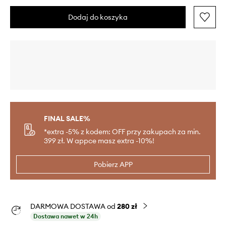
Dodaj do koszyka
FINAL SALE%
*extra -5% z kodem: OFF przy zakupach za min.
399 zł. W appce masz extra -10%!
Pobierz APP
DARMOWA DOSTAWA od
280 zł
Dostawa nawet w 24h