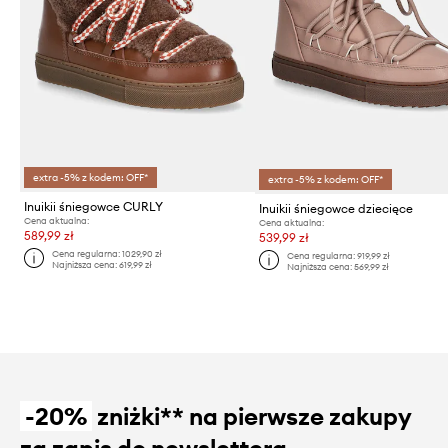
extra -5% z kodem: OFF*
extra -5% z kodem: OFF*
Inuikii śniegowce CURLY
Inuikii śniegowce dziecięce
Cena aktualna:
Cena aktualna:
589,99 zł
539,99 zł
Cena regularna:
1029,90 zł
Cena regularna:
919,99 zł
Najniższa cena:
619,99 zł
Najniższa cena:
569,99 zł
-20%
zniżki** na pierwsze zakupy