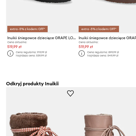
extra -5% z kodem: OFF*
extra -5% z kodem: OFF*
Inuikii śniegowce dziecięce GRAPE LOW
Cena aktualna:
Cena aktualna:
519,99 zł
519,99 zł
Cena regularna:
919,99 zł
Cena regularna:
899,99 zł
Najniższa cena:
539,99 zł
Najniższa cena:
549,99 zł
Odkryj produkty Inuikii