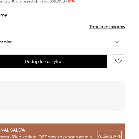
ena z 30 dni przed obniżką:
859,99 zł
 -10%
arny
Tabela rozmiarów
rozmiar
Dodaj do koszyka
INAL SALE%
Pobierz APP
extra -5% z kodem: OFF przy zakupach za min.