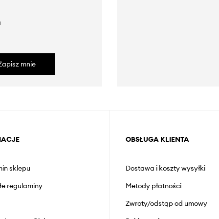
a
Zapisz mnie
MACJE
OBSŁUGA KLIENTA
in sklepu
Dostawa i koszty wysyłki
łe regulaminy
Metody płatności
Zwroty/odstąp od umowy