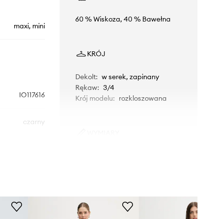
60 % Wiskoza, 40 % Bawełna
maxi, mini
KRÓJ
Dekolt
:
w serek, zapinany
Rękaw
:
3/4
IO117616
Krój modelu
:
rozkloszowana
czarny
WYMIARY
Ivy Oak
Modelka ze zdjęcia ma 178 cm
wzrostu i ma na sobie rozmiar 36.
Rozmiarówka standardowa
Zalecamy wybór rozmiaru, jaki nosisz
zazwyczaj.