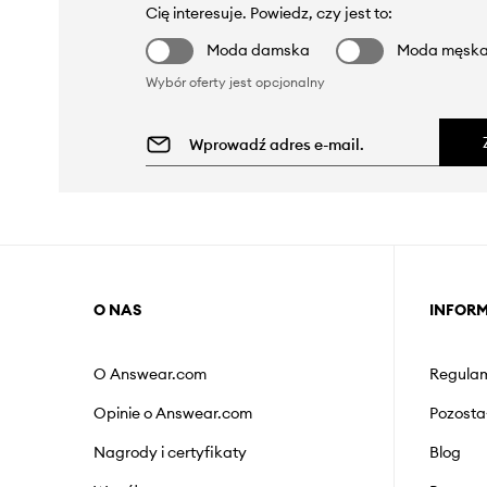
Cię interesuje. Powiedz, czy jest to:
Moda damska
Moda męsk
Wybór oferty jest opcjonalny
O NAS
INFOR
O Answear.com
Regulam
Opinie o Answear.com
Pozosta
Nagrody i certyfikaty
Blog