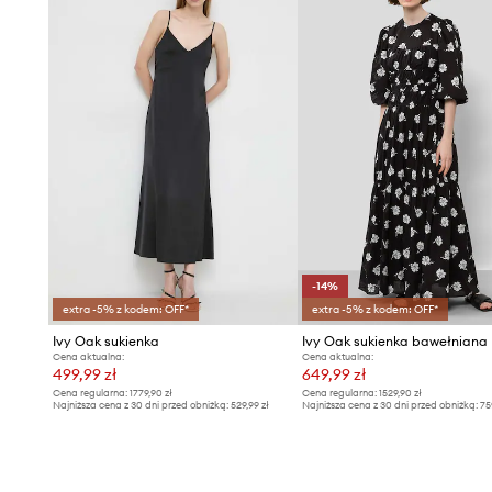
-14%
extra -5% z kodem: OFF*
extra -5% z kodem: OFF*
Ivy Oak sukienka
Ivy Oak sukienka bawełniana
Cena aktualna:
Cena aktualna:
499,99 zł
649,99 zł
Cena regularna:
1779,90 zł
Cena regularna:
1529,90 zł
Najniższa cena z 30 dni przed obniżką:
529,99 zł
Najniższa cena z 30 dni przed obniżką:
75