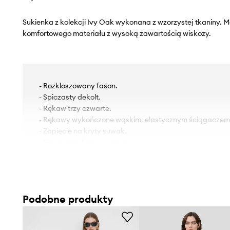
Sukienka z kolekcji Ivy Oak wykonana z wzorzystej tkaniny. 
komfortowego materiału z wysoką zawartością wiskozy.
- Rozkloszowany fason.
- Spiczasty dekolt.
- Rękaw trzy czwarte.
- Rękawy wykończone wąskim, elastycznym ściągaczem
- Zapięcie na kryty suwak.
- Elastyczna listwa w pasie.
- Długość rękawa: 50 cm.
- Długość: 145 cm.
- Szerokość pod pachami: 42 cm.
- Szerokość w talii: 36 cm.
Podobne produkty
- Wymiary podane dla rozmiaru: 36.