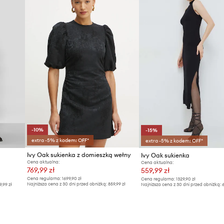
-10%
-15%
extra -5% z kodem: OFF*
extra -5% z kodem: OFF*
Ivy Oak sukienka z domieszką wełny
Ivy Oak sukienka
Cena aktualna:
Cena aktualna:
769,99 zł
559,99 zł
Cena regularna:
1699,90 zł
Cena regularna:
1329,90 zł
Najniższa cena z 30 dni przed obniżką:
859,99 zł
9,99 zł
Najniższa cena z 30 dni przed obniżką:
6