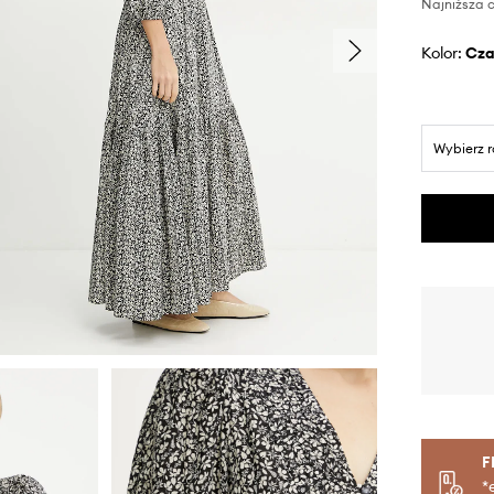
Najniższa c
Kolor:
cz
Wybierz 
F
*