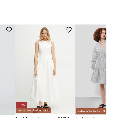
-10%
extra -5% z kodem: OFF*
extra -5% z kodem: OFF*