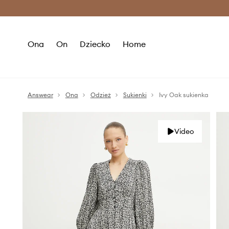
Premium Fashion Benefits >
O
Ona
On
Dziecko
Home
Answear
Ona
Odzież
Sukienki
Ivy Oak sukienka
Video