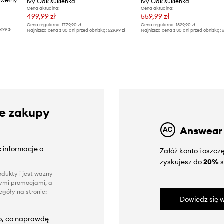
 wełny
Ivy Oak sukienka
Ivy Oak sukienka
Cena aktualna:
Cena aktualna:
499,99 zł
559,99 zł
Cena regularna:
1779,90 zł
Cena regularna:
1329,90 zł
9,99 zł
Najniższa cena z 30 dni przed obniżką:
529,99 zł
Najniższa cena z 30 dni przed obniżką:
6
ze zakupy
Answear
 informacje o
Załóż konto i oszc
zyskujesz do
20%
s
dukty i jest ważny
nnymi promocjami, a
góły na stronie:
Dowiedz się w
to, co naprawdę