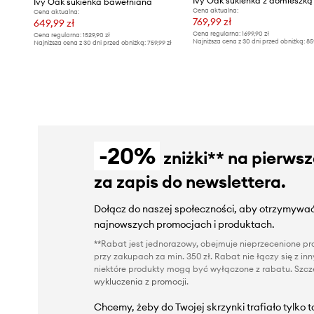
Ivy Oak sukienka z domieszką
Ivy Oak sukienka bawełniana
Cena aktualna:
Cena aktualna:
769,99 zł
649,99 zł
Cena regularna:
1699,90 zł
Cena regularna:
1529,90 zł
Najniższa cena z 30 dni przed obniżką:
85
Najniższa cena z 30 dni przed obniżką:
759,99 zł
-20%
zniżki** na pierws
za zapis do newslettera.
Dołącz do naszej społeczności, aby otrzymywać
najnowszych promocjach i produktach.
**Rabat jest jednorazowy, obejmuje nieprzecenione pro
przy zakupach za min. 350 zł. Rabat nie łączy się z i
niektóre produkty mogą być wyłączone z rabatu. Szcze
wykluczenia z promocji
.
Chcemy, żeby do Twojej skrzynki trafiało tylko 