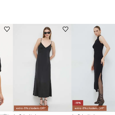
-15%
extra -5% z kodem: OFF*
extra -5% z kodem: OFF*