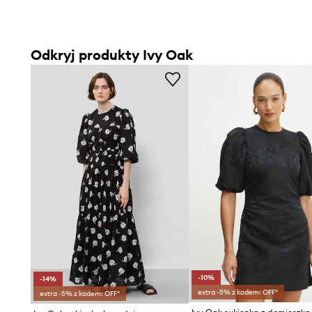
Odkryj produkty Ivy Oak
-10%
-14%
extra -5% z kodem: OFF*
extra -5% z kodem: OFF*