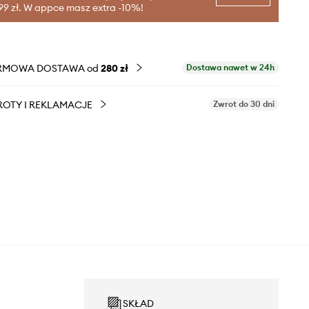
99 zł. W appce masz extra -10%!
RMOWA DOSTAWA od
280 zł
Dostawa nawet w 24h
OTY I REKLAMACJE
Zwrot do 30 dni
SKŁAD