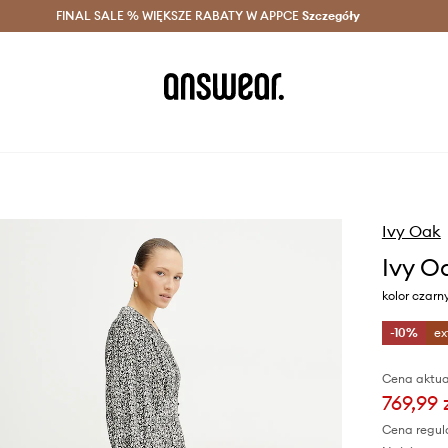
szczędzaj z Answear Club >
FINAL SALE % WIĘKSZE RABATY W APPCE
Dostawa nawet w 24h >
Szczegóły
News
Ivy Oak
Ivy O
kolor czarn
-10%
ex
Cena aktua
769,99 
Cena regul