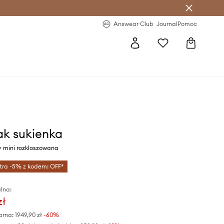
letter >
Regularne nowości >
Answear Club
Journal
Pomoc
ak sukienka
y mini rozkloszowana
tra -5% z kodem: OFF*
lna:
zł
arna:
1949,90 zł
-60%