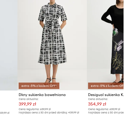
Tabela rozmiarów
extra -5% z kodem: OFF*
extra -5% z kodem: OFF*
Dkny sukienka bawełniana
Desigual sukienka KALA
Cena aktualna:
Cena aktualna:
399,99 zł
354,99 zł
Cena regularna:
639,99 zł
Cena regularna:
639,99 zł
Najniższa cena z 30 dni przed obniżką:
439,99 zł
Najniższa cena z 30 dni przed obniżką
59,99 zł