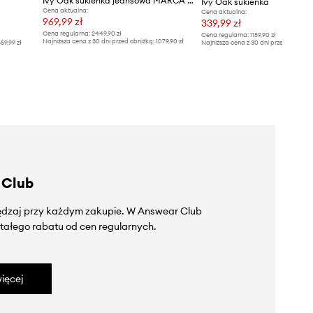
Ivy Oak sukienka jeansowa MARCA ANN
Ivy Oak sukienka
Cena aktualna:
Cena aktualna:
969,99 zł
339,99 zł
Cena regularna:
2449,90 zł
Cena regularna:
1159,90 zł
Najniższa cena z 30 dni przed obniżką:
1079,90 zł
59,99 zł
Najniższa cena z 30 dni przed obniżką
 Club
zędzaj przy każdym zakupie. W Answear Club
tałego rabatu od cen regularnych.
ięcej