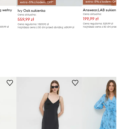
extra -5% z kodem: OFF*
extra -5% z kodem: OFF*
ą wełny
Answear.LAB sukienka
Ivy Oak sukienka
Cena aktualna:
Cena aktualna:
199,99 zł
559,99 zł
Cena regularna:
529,99 zł
Cena regularna:
1329,90 zł
59,99 zł
Najniższa cena z 30 dni przed obniżką
Najniższa cena z 30 dni przed obniżką:
659,99 zł