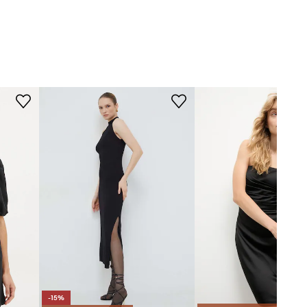
Krój modelu
:
dopasowana
Ivy Oak
WYMIARY
Modelka ze zdjęcia ma 177 cm
wzrostu i ma na sobie rozmiar 36.
Tabela rozmiarów
-15%