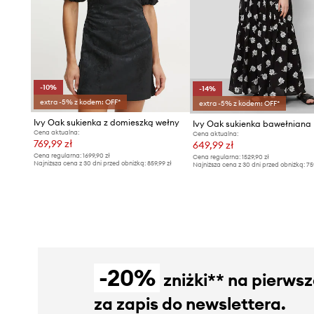
-10%
-14%
extra -5% z kodem: OFF*
extra -5% z kodem: OFF*
Ivy Oak sukienka z domieszką wełny
Ivy Oak sukienka bawełniana
Cena aktualna:
Cena aktualna:
769,99 zł
649,99 zł
Cena regularna:
1699,90 zł
Cena regularna:
1529,90 zł
Najniższa cena z 30 dni przed obniżką:
859,99 zł
Najniższa cena z 30 dni przed obniżką:
75
-20%
zniżki** na pierws
za zapis do newslettera.