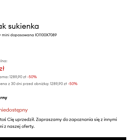
ak sukienka
ny mini dopasowana IO1100X7089
lna:
zł
arna:
1289,90 zł
-50%
ena z 30 dni przed obniżką:
1289,90 zł
 -50%
arny
niedostępny
ktoś Cię uprzedził. Zapraszamy do zapoznania się z innymi
 z naszej oferty.