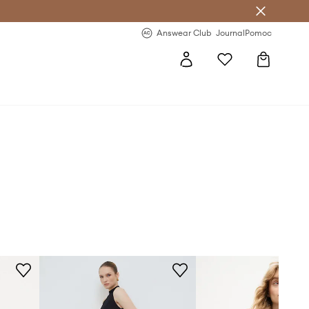
letter >
Regularne nowości >
Answear Club
Journal
Pomoc