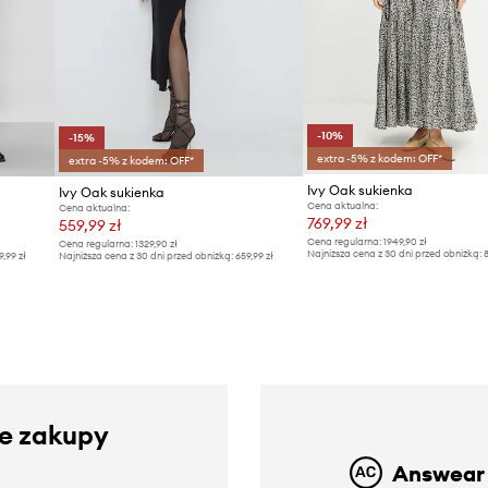
-10%
-15%
extra -5% z kodem: OFF*
extra -5% z kodem: OFF*
Ivy Oak sukienka
Ivy Oak sukienka
Cena aktualna:
Cena aktualna:
769,99 zł
559,99 zł
Cena regularna:
1949,90 zł
Cena regularna:
1329,90 zł
Najniższa cena z 30 dni przed obniżką:
8
9,99 zł
Najniższa cena z 30 dni przed obniżką:
659,99 zł
ze zakupy
Answear