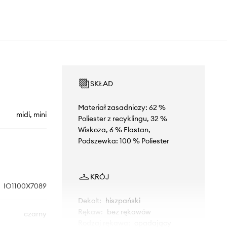
SKŁAD
Materiał zasadniczy: 62 %
midi, mini
Poliester z recyklingu, 32 %
Wiskoza, 6 % Elastan,
Podszewka: 100 % Poliester
KRÓJ
IO1100X7089
Dekolt
:
hiszpański
Rękaw
:
bez rękawów
czarny
Rodzaj rękawa
:
opadający