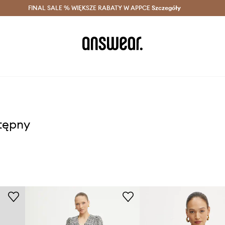
szczędzaj z Answear Club >
FINAL SALE % WIĘKSZE RABATY W APPCE
Dostawa nawet w 24h >
Szczegóły
News
stępny