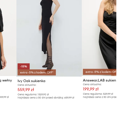
-15%
extra -5% z kodem: OFF*
extra -5% z kodem: OFF*
ą wełny
Answear.LAB sukienka
Ivy Oak sukienka
Cena aktualna:
Cena aktualna:
199,99 zł
559,99 zł
Cena regularna:
529,99 zł
Cena regularna:
1329,90 zł
59,99 zł
Najniższa cena z 30 dni przed obniżką
Najniższa cena z 30 dni przed obniżką:
659,99 zł