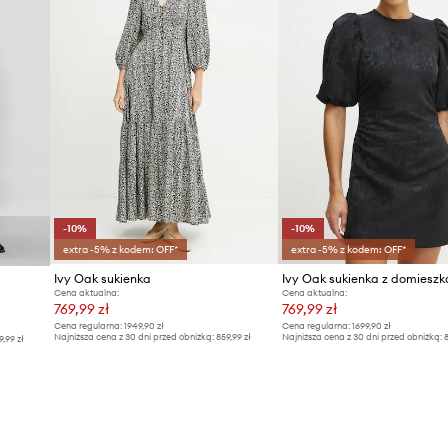
-10%
-10%
extra -5% z kodem: OFF*
extra -5% z kodem: OFF*
Ivy Oak sukienka
Ivy Oak sukienka z domieszk
Cena aktualna:
Cena aktualna:
769,99 zł
769,99 zł
Cena regularna:
1949,90 zł
Cena regularna:
1699,90 zł
Najniższa cena z 30 dni przed obniżką:
859,99 zł
Najniższa cena z 30 dni przed obniżką:
8
9,99 zł