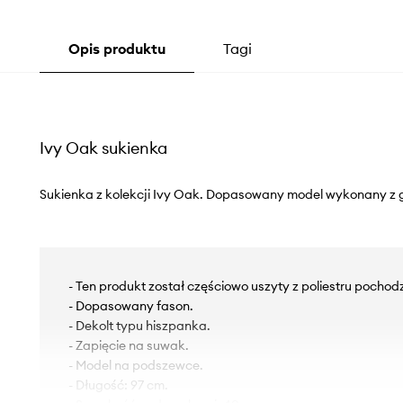
Opis produktu
Tagi
Ivy Oak sukienka
Sukienka z kolekcji Ivy Oak. Dopasowany model wykonany z g
- Ten produkt został częściowo uszyty z poliestru pochod
- Dopasowany fason.
- Dekolt typu hiszpanka.
- Zapięcie na suwak.
- Model na podszewce.
- Długość: 97 cm.