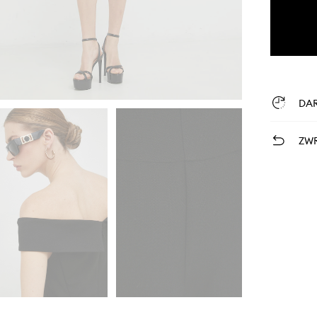
DA
ZWR