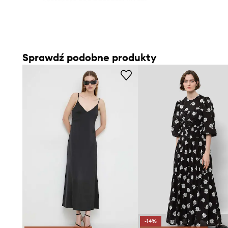
- Szerokość pod pachami: 40 cm.
- Wymiary podane dla rozmiaru: 36.
Sprawdź podobne produkty
-14%