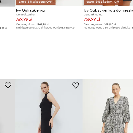
extra -5% z kodem: OFF*
extra -5% z kodem: OFF*
Ivy Oak sukienka
Ivy Oak sukienka z domieszk
Cena aktualna:
Cena aktualna:
769,99 zł
769,99 zł
Cena regularna:
1949,90 zł
Cena regularna:
1699,90 zł
Najniższa cena z 30 dni przed obniżką:
859,99 zł
Najniższa cena z 30 dni przed obniżką:
8
9,99 zł