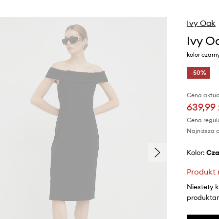
Ivy Oak
Ivy O
kolor czar
-50%
Cena aktua
639,99 
Cena regul
Najniższa c
Kolor:
cz
Produkt 
Niestety 
produktami