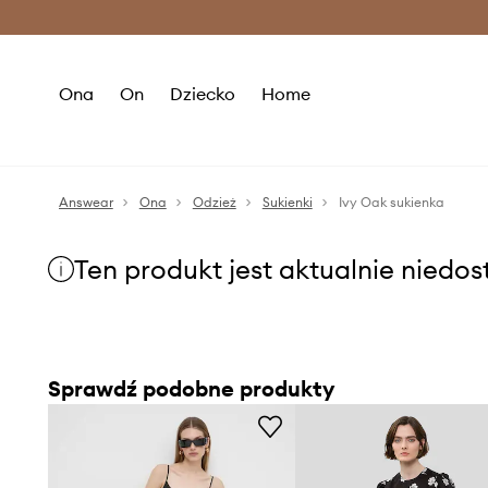
Premium Fashion Benefits >
O
Ona
On
Dziecko
Home
Answear
Ona
Odzież
Sukienki
Ivy Oak sukienka
Ten produkt jest aktualnie niedo
Sprawdź podobne produkty