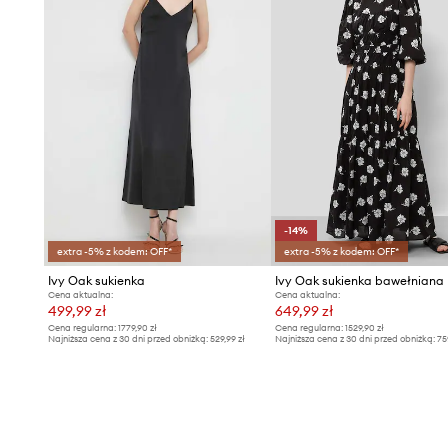
-14%
extra -5% z kodem: OFF*
extra -5% z kodem: OFF*
Ivy Oak sukienka
Ivy Oak sukienka bawełniana
Cena aktualna:
Cena aktualna:
499,99 zł
649,99 zł
Cena regularna:
1779,90 zł
Cena regularna:
1529,90 zł
Najniższa cena z 30 dni przed obniżką:
529,99 zł
Najniższa cena z 30 dni przed obniżką:
75