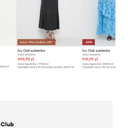
extra -5% z kodem: OFF*
-50%
Ivy Oak sukienka
Ivy Oak sukienka
Cena aktualna:
Cena aktualna:
499,99 zł
919,99 zł
Cena regularna:
1779,90 zł
Cena regularna:
1859,90 zł
59,99 zł
Najniższa cena z 30 dni przed obniżką:
529,99 zł
Najniższa cena z 30 dni przed obniżką
 Club