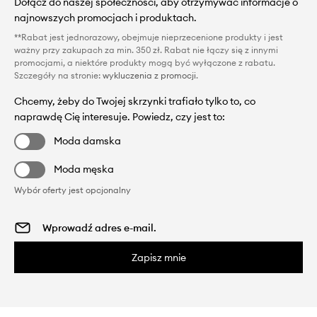
Dołącz do naszej społeczności, aby otrzymywać informacje o
najnowszych promocjach i produktach.
**Rabat jest jednorazowy, obejmuje nieprzecenione produkty i jest
ważny przy zakupach za min. 350 zł. Rabat nie łączy się z innymi
promocjami, a niektóre produkty mogą być wyłączone z rabatu.
Szczegóły na stronie:
wykluczenia z promocji
.
Chcemy, żeby do Twojej skrzynki trafiało tylko to, co
naprawdę Cię interesuje. Powiedz, czy jest to:
Moda damska
Moda męska
Wybór oferty jest opcjonalny
Zapisz mnie