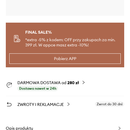
FINAL SALE%
*extra -5% z kodem: OFF przy zakupach za min.
399 zł. W appce masz extra -10%!
Pobierz APP
DARMOWA DOSTAWA od
280 zł
Dostawa nawet w 24h
ZWROTY I REKLAMACJE
Zwrot do 30 dni
Opis produktu