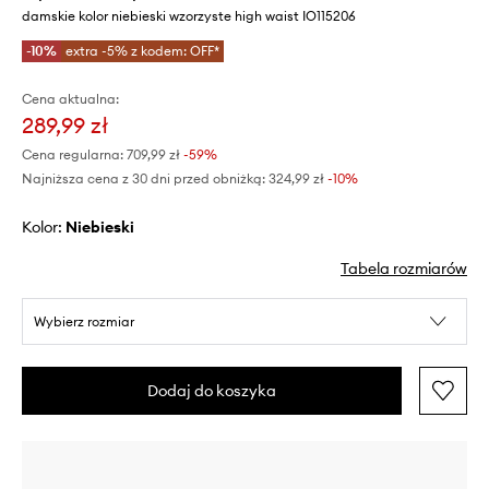
damskie kolor niebieski wzorzyste high waist IO115206
-10%
extra -5% z kodem: OFF*
Cena aktualna:
289,99 zł
Cena regularna:
709,99 zł
-59%
Najniższa cena z 30 dni przed obniżką:
324,99 zł
 -10%
Kolor:
niebieski
Tabela rozmiarów
Wybierz rozmiar
Dodaj do koszyka