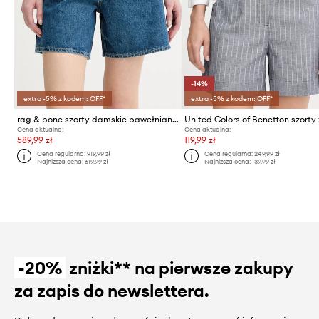
-14%
extra -5% z kodem: OFF*
extra -5% z kodem: OFF*
rag & bone szorty damskie bawełniane Kaia
Cena aktualna:
Cena aktualna:
589,99 zł
119,99 zł
Cena regularna:
919,99 zł
Cena regularna:
249,99 zł
Najniższa cena:
619,99 zł
Najniższa cena:
139,99 zł
-20%
zniżki** na pierwsze zakupy
za zapis do newslettera.