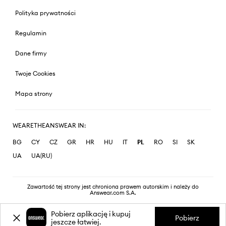
Polityka prywatności
Regulamin
Dane firmy
Twoje Cookies
Mapa strony
WEARETHEANSWEAR IN:
BG
CY
CZ
GR
HR
HU
IT
PL
RO
SI
SK
UA
UA(RU)
Zawartość tej strony jest chroniona prawem autorskim i należy do
Answear.com S.A.
Pobierz aplikację i kupuj
Pobierz
jeszcze łatwiej.