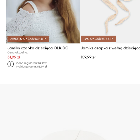
extra -5% z kodem: OFF*
-25% z kodem: OFF*
Jamiks czapka dziecięca OLKIDO
Cena aktualna:
51,99 zł
139,99 zł
Cena regularna:
89,99 zł
Najniższa cena:
53,99 zł