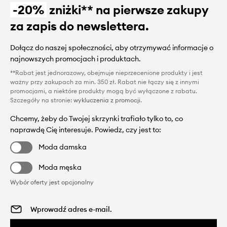
-20%
zniżki** na pierwsze zakupy
za zapis do newslettera.
Dołącz do naszej społeczności, aby otrzymywać informacje o
najnowszych promocjach i produktach.
**Rabat jest jednorazowy, obejmuje nieprzecenione produkty i jest
ważny przy zakupach za min. 350 zł. Rabat nie łączy się z innymi
promocjami, a niektóre produkty mogą być wyłączone z rabatu.
Szczegóły na stronie:
wykluczenia z promocji
.
Chcemy, żeby do Twojej skrzynki trafiało tylko to, co
naprawdę Cię interesuje. Powiedz, czy jest to:
Moda damska
Moda męska
Wybór oferty jest opcjonalny