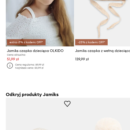
extra -5% z kodem: OFF*
-25% z kodem: OFF*
Jamiks czapka dziecięca OLKIDO
Cena aktualna:
51,99 zł
139,99 zł
Cena regularna:
89,99 zł
Najniższa cena:
53,99 zł
Odkryj produkty Jamiks