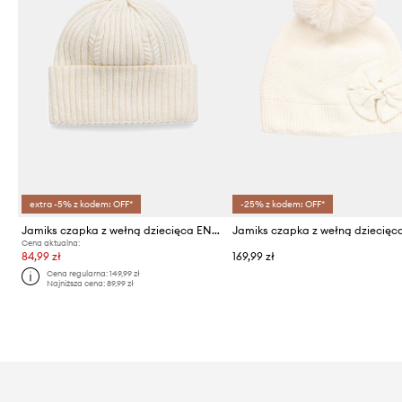
extra -5% z kodem: OFF*
-25% z kodem: OFF*
Jamiks czapka z wełną dziecięca ENSLEY
Cena aktualna:
84,99 zł
169,99 zł
Cena regularna:
149,99 zł
Najniższa cena:
89,99 zł