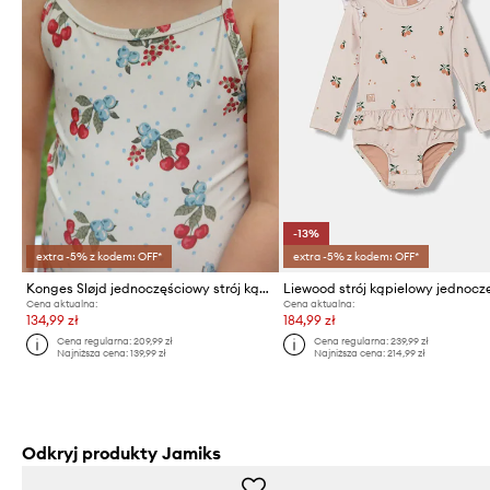
-13%
extra -5% z kodem: OFF*
extra -5% z kodem: OFF*
Konges Sløjd jednoczęściowy strój kąpielowy dziecięcy FRAGO SWIMSUIT GRS
Cena aktualna:
Cena aktualna:
134,99 zł
184,99 zł
Cena regularna:
209,99 zł
Cena regularna:
239,99 zł
Najniższa cena:
139,99 zł
Najniższa cena:
214,99 zł
Odkryj produkty Jamiks