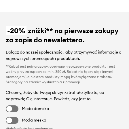
-20%
zniżki** na pierwsze zakupy
za zapis do newslettera.
Dołącz do naszej społeczności, aby otrzymywać informacje o
najnowszych promocjach i produktach.
**Rabat jest jednorazowy, obejmuje nieprzecenione produkty i jest
ważny przy zakupach za min. 350 zł. Rabat nie łączy się z innymi
promocjami, a niektóre produkty mogą być wyłączone z rabatu.
Szczegóły na stronie:
wykluczenia z promocji
.
Chcemy, żeby do Twojej skrzynki trafiało tylko to, co
naprawdę Cię interesuje. Powiedz, czy jest to:
Moda damska
Moda męska
Wybór oferty jest opcjonalny