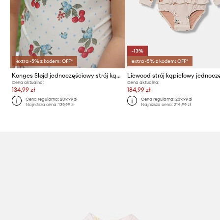
-13%
extra -5% z kodem: OFF*
extra -5% z kodem: OFF*
Konges Sløjd jednoczęściowy strój kąpielowy dziecięcy FRAGO SWIMSUIT GRS
Cena aktualna:
Cena aktualna:
134,99 zł
184,99 zł
Cena regularna:
209,99 zł
Cena regularna:
239,99 zł
Najniższa cena:
139,99 zł
Najniższa cena:
214,99 zł