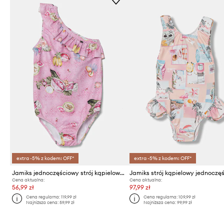
extra -5% z kodem: OFF*
extra -5% z kodem: OFF*
Jamiks jednoczęściowy strój kąpielowy dziecięcy AYTONA
Cena aktualna:
Cena aktualna:
56,99 zł
97,99 zł
Cena regularna:
119,99 zł
Cena regularna:
109,99 zł
Najniższa cena:
59,99 zł
Najniższa cena:
99,99 zł