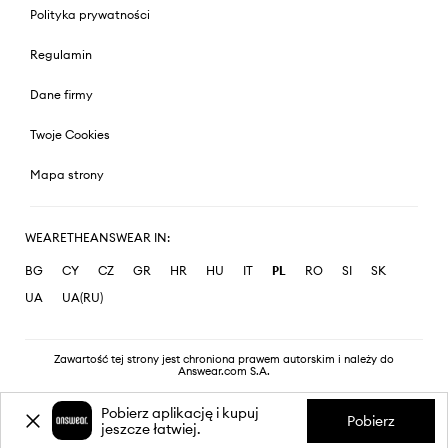
Polityka prywatności
Regulamin
Dane firmy
Twoje Cookies
Mapa strony
WEARETHEANSWEAR IN:
BG
CY
CZ
GR
HR
HU
IT
PL
RO
SI
SK
UA
UA(RU)
Zawartość tej strony jest chroniona prawem autorskim i należy do
Answear.com S.A.
Pobierz aplikację i kupuj
Pobierz
jeszcze łatwiej.