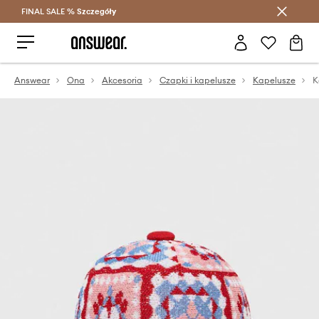
FINAL SALE %
Szczegóły
Oszczędzaj z Answear Club >
Answear
Ona
Akcesoria
Czapki i kapelusze
Kapelusze
K