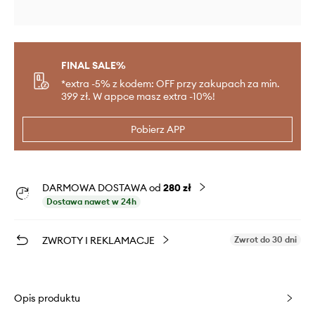
FINAL SALE%
*extra -5% z kodem: OFF przy zakupach za min.
399 zł. W appce masz extra -10%!
Pobierz APP
DARMOWA DOSTAWA od
280 zł
Dostawa nawet w 24h
ZWROTY I REKLAMACJE
Zwrot do 30 dni
Opis produktu