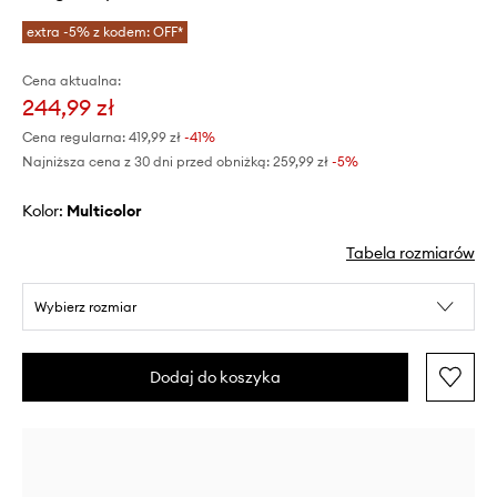
extra -5% z kodem: OFF*
Cena aktualna:
244,99 zł
Cena regularna:
419,99 zł
-41%
Najniższa cena z 30 dni przed obniżką:
259,99 zł
 -5%
Kolor:
multicolor
Tabela rozmiarów
Wybierz rozmiar
Dodaj do koszyka