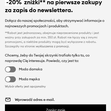
-20%
zniżki** na pierwsze zakupy
za zapis do newslettera.
Dołącz do naszej społeczności, aby otrzymywać informacje o
najnowszych promocjach i produktach.
**Rabat jest jednorazowy, obejmuje nieprzecenione produkty i jest
ważny przy zakupach za min. 350 zł. Rabat nie łączy się z innymi
promocjami, a niektóre produkty mogą być wyłączone z rabatu.
Szczegóły na stronie:
wykluczenia z promocji
.
Chcemy, żeby do Twojej skrzynki trafiało tylko to, co
naprawdę Cię interesuje. Powiedz, czy jest to:
Moda damska
Moda męska
Wybór oferty jest opcjonalny
Zapisz mnie