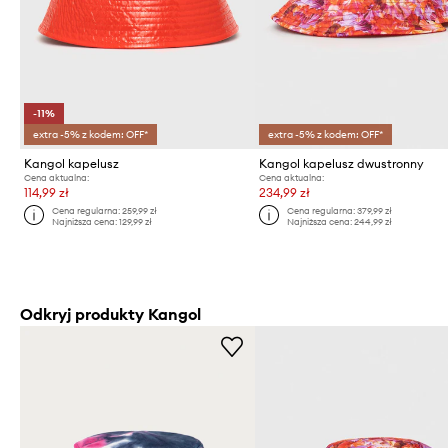
-11%
extra -5% z kodem: OFF*
extra -5% z kodem: OFF*
Kangol kapelusz
Kangol kapelusz dwustronny
Cena aktualna:
Cena aktualna:
114,99 zł
234,99 zł
Cena regularna:
259,99 zł
Cena regularna:
379,99 zł
Najniższa cena:
129,99 zł
Najniższa cena:
244,99 zł
Odkryj produkty Kangol