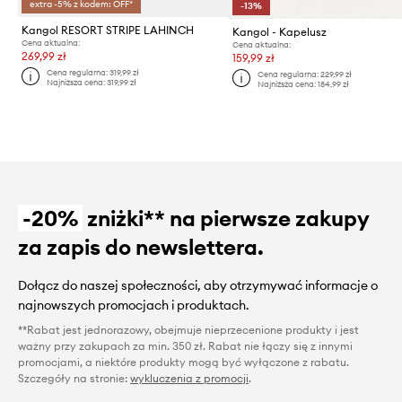
extra -5% z kodem: OFF*
-13%
Kangol RESORT STRIPE LAHINCH
Kangol - Kapelusz
Cena aktualna:
Cena aktualna:
269,99 zł
159,99 zł
Cena regularna:
319,99 zł
Cena regularna:
229,99 zł
Najniższa cena:
319,99 zł
Najniższa cena:
184,99 zł
-20%
zniżki** na pierwsze zakupy
za zapis do newslettera.
Dołącz do naszej społeczności, aby otrzymywać informacje o
najnowszych promocjach i produktach.
**Rabat jest jednorazowy, obejmuje nieprzecenione produkty i jest
ważny przy zakupach za min. 350 zł. Rabat nie łączy się z innymi
promocjami, a niektóre produkty mogą być wyłączone z rabatu.
Szczegóły na stronie:
wykluczenia z promocji
.