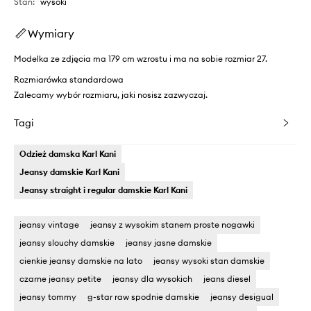
Stan
:
wysoki
Wymiary
Modelka ze zdjęcia ma 179 cm wzrostu i ma na sobie rozmiar 27.
Rozmiarówka standardowa
Zalecamy wybór rozmiaru, jaki nosisz zazwyczaj.
Tagi
Odzież damska Karl Kani
Jeansy damskie Karl Kani
Jeansy straight i regular damskie Karl Kani
jeansy vintage
jeansy z wysokim stanem proste nogawki
jeansy slouchy damskie
jeansy jasne damskie
cienkie jeansy damskie na lato
jeansy wysoki stan damskie
czarne jeansy petite
jeansy dla wysokich
jeans diesel
jeansy tommy
g-star raw spodnie damskie
jeansy desigual