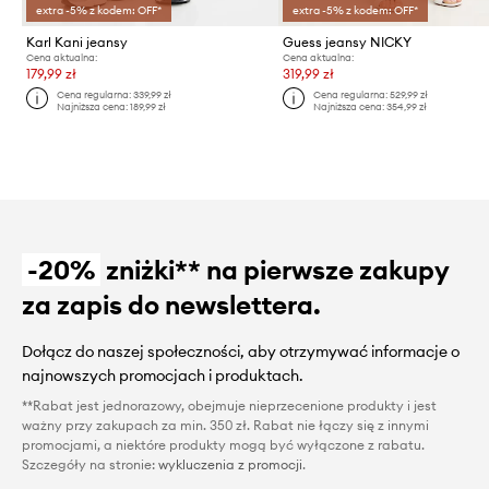
extra -5% z kodem: OFF*
extra -5% z kodem: OFF*
Karl Kani jeansy
Guess jeansy NICKY
Cena aktualna:
Cena aktualna:
179,99 zł
319,99 zł
Cena regularna:
339,99 zł
Cena regularna:
529,99 zł
Najniższa cena:
189,99 zł
Najniższa cena:
354,99 zł
-20%
zniżki** na pierwsze zakupy
za zapis do newslettera.
Dołącz do naszej społeczności, aby otrzymywać informacje o
najnowszych promocjach i produktach.
**Rabat jest jednorazowy, obejmuje nieprzecenione produkty i jest
ważny przy zakupach za min. 350 zł. Rabat nie łączy się z innymi
promocjami, a niektóre produkty mogą być wyłączone z rabatu.
Szczegóły na stronie:
wykluczenia z promocji
.