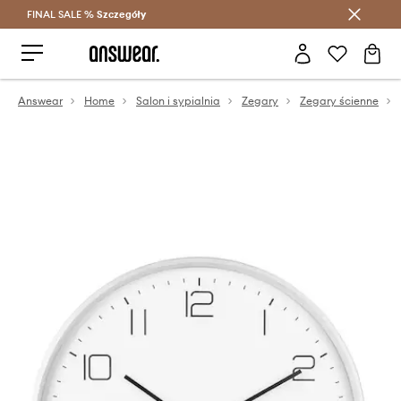
FINAL SALE %
Szczegóły
Oszczędzaj z Answear Club >
Answear
Home
Salon i sypialnia
Zegary
Zegary ścienne