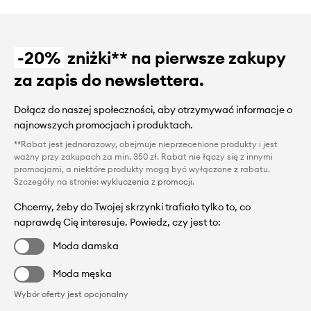
-20%
zniżki** na pierwsze zakupy
za zapis do newslettera.
Dołącz do naszej społeczności, aby otrzymywać informacje o
najnowszych promocjach i produktach.
**Rabat jest jednorazowy, obejmuje nieprzecenione produkty i jest
ważny przy zakupach za min. 350 zł. Rabat nie łączy się z innymi
promocjami, a niektóre produkty mogą być wyłączone z rabatu.
Szczegóły na stronie:
wykluczenia z promocji
.
Chcemy, żeby do Twojej skrzynki trafiało tylko to, co
naprawdę Cię interesuje. Powiedz, czy jest to:
Moda damska
Moda męska
Wybór oferty jest opcjonalny