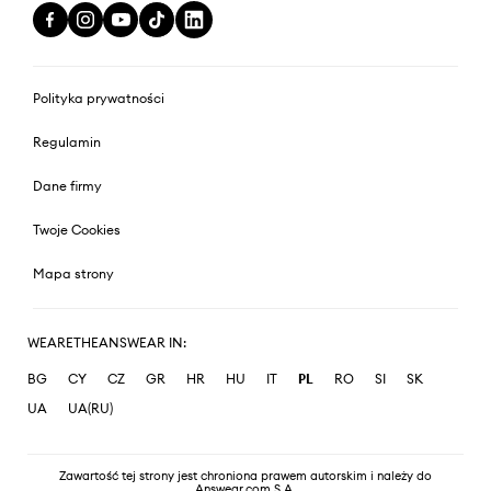
Polityka prywatności
Regulamin
Dane firmy
Twoje Cookies
Mapa strony
WEARETHEANSWEAR IN:
BG
CY
CZ
GR
HR
HU
IT
PL
RO
SI
SK
UA
UA(RU)
Zawartość tej strony jest chroniona prawem autorskim i należy do
Answear.com S.A.