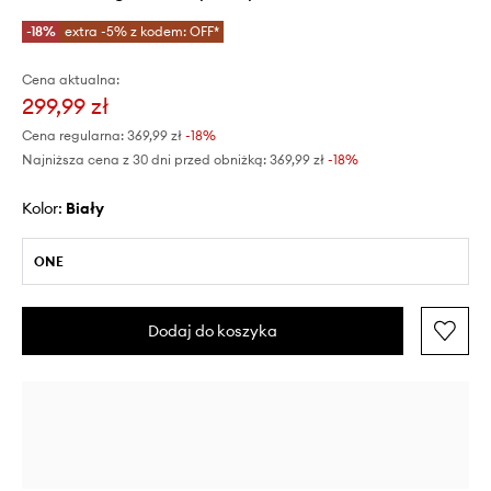
-18%
extra -5% z kodem: OFF*
Cena aktualna:
299,99 zł
Cena regularna:
369,99 zł
-18%
Najniższa cena z 30 dni przed obniżką:
369,99 zł
 -18%
Kolor:
biały
ONE
Dodaj do koszyka