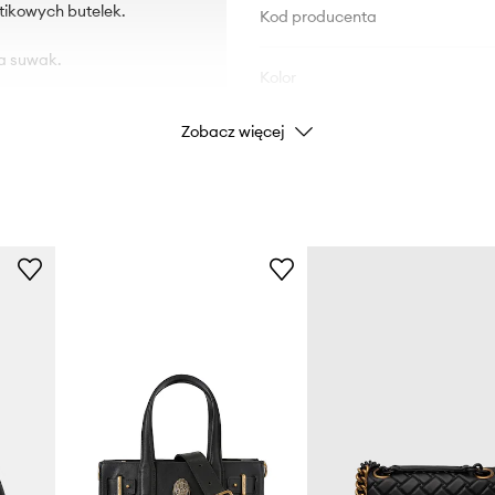
tikowych butelek.
Kod producenta
na suwak.
Kolor
Zobacz więcej
Marka
Kurt
Producent
ID Produktu