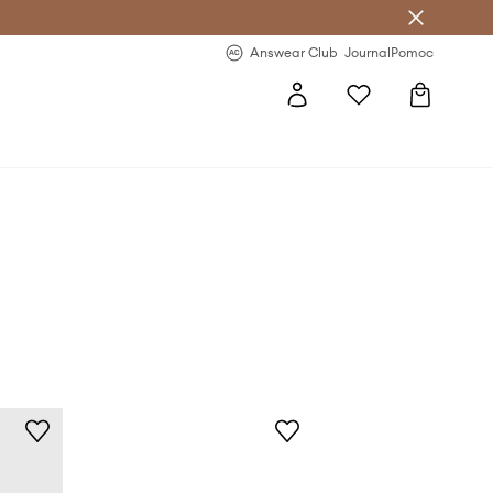
letter >
Regularne nowości >
Answear Club
Journal
Pomoc