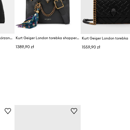
Kurt Geiger London torebka skórzana CHELSEA
Kurt Geiger London torebka shopper damska skórzana SLOANE
Kurt Geiger London torebka
1389,90 zł
1559,90 zł