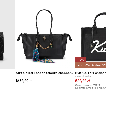
-10%
extra -5% z kodem: OFF*
Kurt Geiger London torebka shopper damska skórzana SLOANE
Cena aktualna:
1689,90 zł
529,99 zł
Cena regularna:
769,99 zł
Najniższa cena z 30 dni przed obniżką