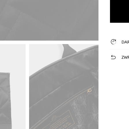
DA
ZWR