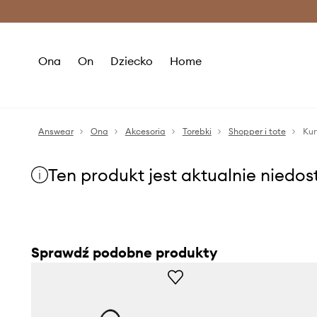
Premium Fashion Benefits >
O
Ona
On
Dziecko
Home
Answear
Ona
Akcesoria
Torebki
Shopper i tote
Kur
Ten produkt jest aktualnie niedo
Sprawdź podobne produkty