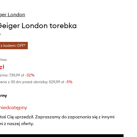
ger London
Geiger London torebka
y
 z kodem: OFF*
lna:
zł
arna:
739,99 zł
-32%
ena z 30 dni przed obniżką:
529,99 zł
 -5%
arny
niedostępny
ktoś Cię uprzedził. Zapraszamy do zapoznania się z innymi
 z naszej oferty.