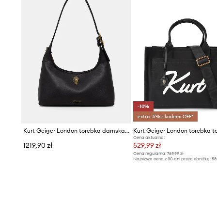
-10%
extra -5% z kodem: OFF*
Kurt Geiger London torebka damska skórzana Kurt shoulder bag
Cena aktualna:
1219,90 zł
529,99 zł
Cena regularna:
769,99 zł
Najniższa cena z 30 dni przed obniżką:
58