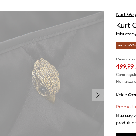
Kurt Gei
Kurt 
kolor czarn
extra -5%
Cena aktua
499,99 
Cena regul
Najniższa c
Kolor:
cz
Produkt 
Niestety 
produktami