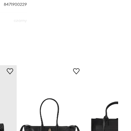
8471900229
czarny
 Geiger London