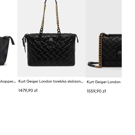
Kurt Geiger London torebka shopper damska skórzana SLOANE
Kurt Geiger London torebka skórzana KENSINGTON
Kurt Geiger London torebk
1479,90 zł
1559,90 zł