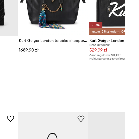
-10%
extra -5% z kodem: OFF*
Kurt Geiger London torebka shopper damska skórzana SLOANE
Cena aktualna:
1689,90 zł
529,99 zł
Cena regularna:
769,99 zł
Najniższa cena z 30 dni przed obniżką