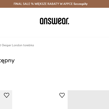
szczędzaj z Answear Club >
FINAL SALE % WIĘKSZE RABATY W APPCE
Dostawa nawet w 24h >
Szczegóły
News
t Geiger London torebka
stępny