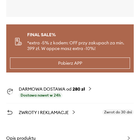
FINAL SALE%
*extra -5% z kodem: OFF przy zakupach za min.
399 zł. W appce masz extra -10%!
Pobierz APP
DARMOWA DOSTAWA od
280 zł
Dostawa nawet w 24h
ZWROTY I REKLAMACJE
Zwrot do 30 dni
Opis produktu