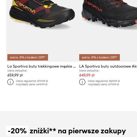
extra -5% z kodem: OFF*
extra -5% z kodem: OFF*
La Sportiva buty trekkingowe męskie Prodigio Max
Cena aktualna:
Cena aktualna:
659,99 zł
649,99 zł
Cena regularna:
879,99 zł
Cena regularna:
869,99 zł
Najniższa cena:
649,99 zł
Najniższa cena:
679,99 zł
-20%
zniżki** na pierwsze zakupy