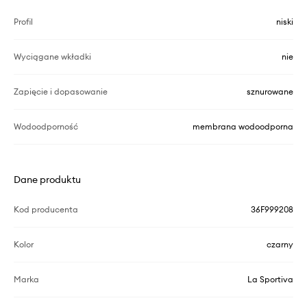
Profil
niski
Wyciągane wkładki
nie
Zapięcie i dopasowanie
sznurowane
Wodoodporność
membrana wodoodporna
Dane produktu
Kod producenta
36F999208
Kolor
czarny
Marka
La Sportiva