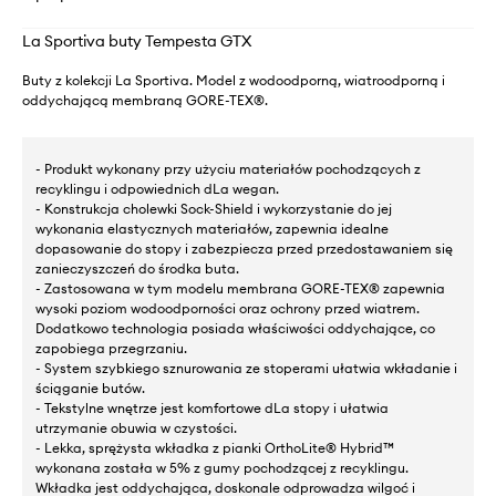
La Sportiva buty Tempesta GTX
Buty z kolekcji La Sportiva. Model z wodoodporną, wiatroodporną i
oddychającą membraną GORE-TEX®.
- Produkt wykonany przy użyciu materiałów pochodzących z
recyklingu i odpowiednich dLa wegan.
- Konstrukcja cholewki Sock-Shield i wykorzystanie do jej
wykonania elastycznych materiałów, zapewnia idealne
dopasowanie do stopy i zabezpiecza przed przedostawaniem się
zanieczyszczeń do środka buta.
- Zastosowana w tym modelu membrana GORE-TEX® zapewnia
wysoki poziom wodoodporności oraz ochrony przed wiatrem.
Dodatkowo technologia posiada właściwości oddychające, co
zapobiega przegrzaniu.
- System szybkiego sznurowania ze stoperami ułatwia wkładanie i
ściąganie butów.
- Tekstylne wnętrze jest komfortowe dLa stopy i ułatwia
utrzymanie obuwia w czystości.
- Lekka, sprężysta wkładka z pianki OrthoLite® Hybrid™
wykonana została w 5% z gumy pochodzącej z recyklingu.
Wkładka jest oddychająca, doskonale odprowadza wilgoć i