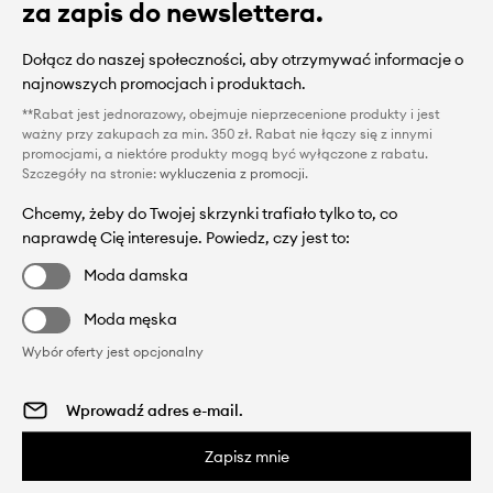
za zapis do newslettera.
Dołącz do naszej społeczności, aby otrzymywać informacje o
najnowszych promocjach i produktach.
**Rabat jest jednorazowy, obejmuje nieprzecenione produkty i jest
ważny przy zakupach za min. 350 zł. Rabat nie łączy się z innymi
promocjami, a niektóre produkty mogą być wyłączone z rabatu.
Szczegóły na stronie:
wykluczenia z promocji
.
Chcemy, żeby do Twojej skrzynki trafiało tylko to, co
naprawdę Cię interesuje. Powiedz, czy jest to:
Moda damska
Moda męska
Wybór oferty jest opcjonalny
Zapisz mnie