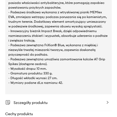
posiada właściwości antybakteryjne, które pomagają zapobiec
powstawaniu przykrych zapachów.
- Podeszwa środkowa wykonana z wtryskiwanej pianki MEMlex
EVA, zmniejsza wstrząsy podczas poruszania się po kamienistym,
trudnym terenie. Dodatkowy element amortyzujący umieszczony
w podeszwie środkowej, zapewnia obuwiu wysoką sprężystość.
- Innowacyjny bieżnik Impact Break, dzięki odpowiedniemu
rozmieszczeniu żłobień i wypustek, absorbuje uderzenia o podłoże
i zwiększa trakcję.
- Podeszwa zewnętrzna FriXion® Blue, wykonana z miękkiej i
niezwykle trwałej mieszanki tworzyw, zapewnia doskonałą
przyczepność do podłoża.
- Podeszwa zewnętrzna umożliwia zamontowanie kolców AT Grip
Spikes (dostępne osobno).
- Wysokość dropu: 10 mm.
- Gramatura produktu: 330 g.
- Długość wkładki wynosi: 27 cm.
- Wymiary podane dLa rozmiaru: 42.
Szczegóły produktu
Cechy produktu