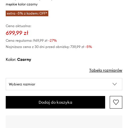
męskie kolor czarny
extra -5% z kodem: OFF*
Cena aktualna:
699,99 zł
Cena regularna:
969,99 zł
-27%
Najniższa cena z 30 dni przed obniżką:
739,99 zł
 -5%
Kolor:
czarny
Tabela rozmiarów
Wybierz rozmiar
Dodaj do koszyka