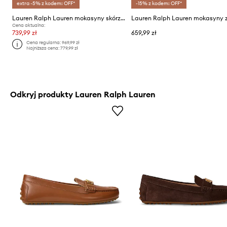
extra -5% z kodem: OFF*
-15% z kodem: OFF*
Lauren Ralph Lauren mokasyny skórzane Tasha Loafer
Cena aktualna:
739,99 zł
659,99 zł
Cena regularna:
969,99 zł
Najniższa cena:
779,99 zł
Odkryj produkty Lauren Ralph Lauren