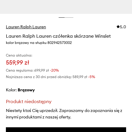
Lauren Ralph Lauren
5.0
Lauren Ralph Lauren czółenka skórzane Winslet
kolor brązowy na słupku 802942573002
Cena aktualna:
559,99 zł
Cena regularna:
699,99 zł
-20%
Najniższa cena z 30 dni przed obniżką:
589,99 zł
 -5%
Kolor:
brązowy
Produkt niedostępny
Niestety ktoś Cię uprzedził. Zapraszamy do zapoznania się z
innymi produktami z naszej oferty.