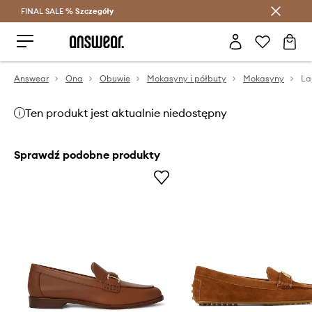
FINAL SALE %
Szczegóły
Oszczędzaj z Answear Club >
Answear
Ona
Obuwie
Mokasyny i półbuty
Mokasyny
Ten produkt jest aktualnie niedostępny
Sprawdź podobne produkty