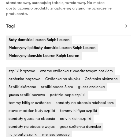
standardową, europejską tabelę rozmiarową. Na metce
dostarczonego produktu znajduje się oryginalne oznaczenie
producenta.
Tagi
Buty damskie Lauren Ralph Lauren
Mokasyny i półbuty damskie Lauren Ralph Lauren
Mokasyny damskie Lauren Ralph Lauren
szpilki brązowe
czarne czółenka z kwadratowym noskiem
czółenka brązowe
Czółenka na słupku
Czółenka skórzane
Szpilki skórzane
szpilki obcas 8 cm
guess czolenka
guess szpilki beżowe
patrizia pepe szpilki
tommy hilfiger czółenka
sandały na obcasie michael kors
steve madden buty szpilki
tommy hilfiger szpilki
sandały guess na obcasie
calvin klein szpilki
sandały na obcasie wojas
geox czółenka damskie
liu jo buty szpilki
melissa obcasy