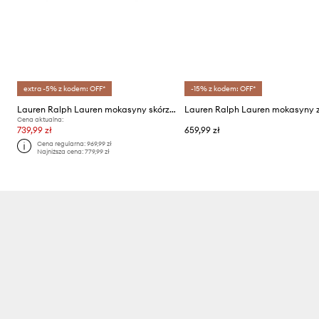
extra -5% z kodem: OFF*
-15% z kodem: OFF*
Lauren Ralph Lauren mokasyny skórzane Tasha Loafer
Cena aktualna:
739,99 zł
659,99 zł
Cena regularna:
969,99 zł
Najniższa cena:
779,99 zł