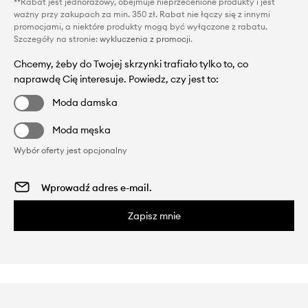
**Rabat jest jednorazowy, obejmuje nieprzecenione produkty i jest
ważny przy zakupach za min. 350 zł. Rabat nie łączy się z innymi
promocjami, a niektóre produkty mogą być wyłączone z rabatu.
Szczegóły na stronie:
wykluczenia z promocji
.
Chcemy, żeby do Twojej skrzynki trafiało tylko to, co
naprawdę Cię interesuje. Powiedz, czy jest to:
Moda damska
Moda męska
Wybór oferty jest opcjonalny
Zapisz mnie