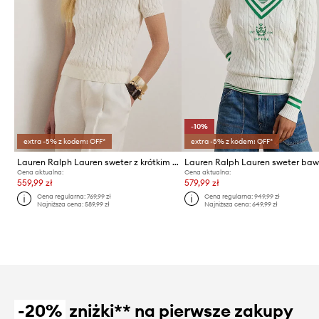
-10%
extra -5% z kodem: OFF*
extra -5% z kodem: OFF*
Lauren Ralph Lauren sweter z krótkim rękawem damski bawełniany
Cena aktualna:
Cena aktualna:
559,99 zł
579,99 zł
Cena regularna:
769,99 zł
Cena regularna:
949,99 zł
Najniższa cena:
589,99 zł
Najniższa cena:
649,99 zł
-20%
zniżki** na pierwsze zakupy