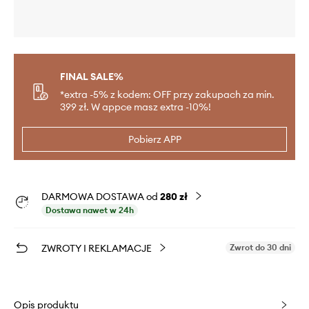
FINAL SALE%
*extra -5% z kodem: OFF przy zakupach za min.
399 zł. W appce masz extra -10%!
Pobierz APP
DARMOWA DOSTAWA od
280 zł
Dostawa nawet w 24h
ZWROTY I REKLAMACJE
Zwrot do 30 dni
Opis produktu