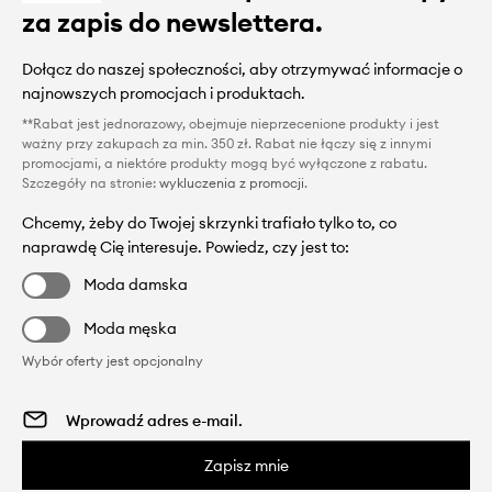
za zapis do newslettera.
Dołącz do naszej społeczności, aby otrzymywać informacje o
najnowszych promocjach i produktach.
**Rabat jest jednorazowy, obejmuje nieprzecenione produkty i jest
ważny przy zakupach za min. 350 zł. Rabat nie łączy się z innymi
promocjami, a niektóre produkty mogą być wyłączone z rabatu.
Szczegóły na stronie:
wykluczenia z promocji
.
Chcemy, żeby do Twojej skrzynki trafiało tylko to, co
naprawdę Cię interesuje. Powiedz, czy jest to:
Moda damska
Moda męska
Wybór oferty jest opcjonalny
Zapisz mnie