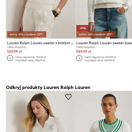
-10%
extra -5% z kodem: OFF*
extra -5% z kodem: OFF*
Lauren Ralph Lauren sweter z krótkim rękawem damski bawełniany
Cena aktualna:
Cena aktualna:
559,99 zł
589,99 zł
Cena regularna:
769,99 zł
Cena regularna:
949,99 zł
Najniższa cena:
589,99 zł
Najniższa cena:
659,99 zł
Odkryj produkty Lauren Ralph Lauren