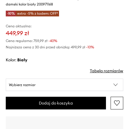
damski kolor biały 200971168
-10%
extra -5% z kodem: OFF*
Cena aktualna:
449,99 zł
Cena regularna:
759,99 zł
-40%
Najniższa cena z 30 dni przed obniżką:
499,99 zł
 -10%
Kolor:
biały
Tabela rozmiarów
Wybierz rozmiar
Dodaj do koszyka