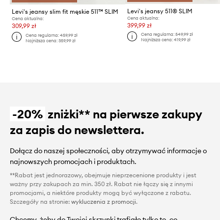
Levi's jeansy 511® SLIM
Levi's jeansy slim fit męskie 511™ SLIM
Cena aktualna:
Cena aktualna:
399,99 zł
309,99 zł
Cena regularna:
549,99 zł
Cena regularna:
459,99 zł
Najniższa cena:
419,99 zł
Najniższa cena:
359,99 zł
-20%
zniżki** na pierwsze zakupy
za zapis do newslettera.
Dołącz do naszej społeczności, aby otrzymywać informacje o
najnowszych promocjach i produktach.
**Rabat jest jednorazowy, obejmuje nieprzecenione produkty i jest
ważny przy zakupach za min. 350 zł. Rabat nie łączy się z innymi
promocjami, a niektóre produkty mogą być wyłączone z rabatu.
Szczegóły na stronie:
wykluczenia z promocji
.
Chcemy, żeby do Twojej skrzynki trafiało tylko to, co