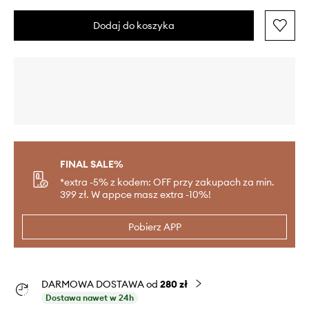
Dodaj do koszyka
FINAL SALE%
*extra -5% z kodem: OFF przy zakupach za min.
399 zł. W appce masz extra -10%!
Pobierz APP
DARMOWA DOSTAWA od
280 zł
Dostawa nawet w 24h