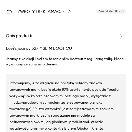
ZWROTY I REKLAMACJE
Zwrot do 30 dni
Opis produktu
Levi's jeansy 527™ SLIM BOOT CUT
Jeansy z kolekcji Levi's w fasonie slim bootcut z regularną talią. Model
wykonany ze spranego denimu.
Informujemy, iż ze względu na politykę ochrony znaków
towarowych marki Levi's około 10% asortymentu posiada "pustą
wszywkę" (w kolorze czerwonym, bez logo marki, wyłącznie z
międzynarodowym symbolem zarejestrowanego znaku
towarowego). "Pusta wszywka" jest zarejestrowanym znakiem
towarowym marki Levi's i opatrzone nią modele są
pełnowartościowymi, oryginalnymi produktami. W razie
wątpliwości prosimy o kontakt z Biurem Obsługi Klienta.