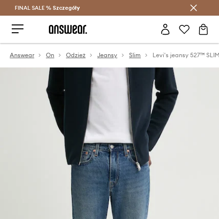
FINAL SALE %
Szczegóły
Oszczędzaj z Answear Club >
Answear
On
Odzież
Jeansy
Slim