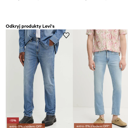
Odkryj produkty Levi's
-13%
extra -5% z kodem: OFF*
extra -5% z kodem: OFF*