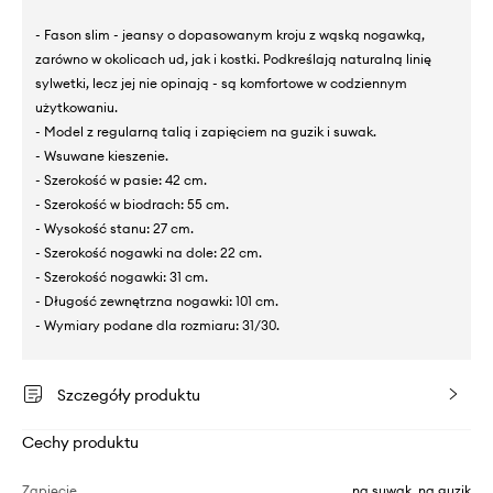
- Fason slim - jeansy o dopasowanym kroju z wąską nogawką,
zarówno w okolicach ud, jak i kostki. Podkreślają naturalną linię
sylwetki, lecz jej nie opinają - są komfortowe w codziennym
użytkowaniu.
- Model z regularną talią i zapięciem na guzik i suwak.
- Wsuwane kieszenie.
- Szerokość w pasie: 42 cm.
- Szerokość w biodrach: 55 cm.
- Wysokość stanu: 27 cm.
- Szerokość nogawki na dole: 22 cm.
- Szerokość nogawki: 31 cm.
- Długość zewnętrzna nogawki: 101 cm.
- Wymiary podane dla rozmiaru: 31/30.
Szczegóły produktu
Cechy produktu
Zapięcie
na suwak, na guzik