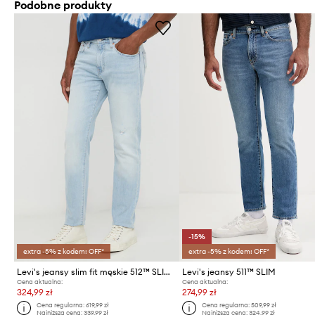
Podobne produkty
-15%
extra -5% z kodem: OFF*
extra -5% z kodem: OFF*
Levi's jeansy slim fit męskie 512™ SLIM TAPER
Levi's jeansy 511™ SLIM
Cena aktualna:
Cena aktualna:
324,99 zł
274,99 zł
Cena regularna:
619,99 zł
Cena regularna:
509,99 zł
Najniższa cena:
339,99 zł
Najniższa cena:
324,99 zł