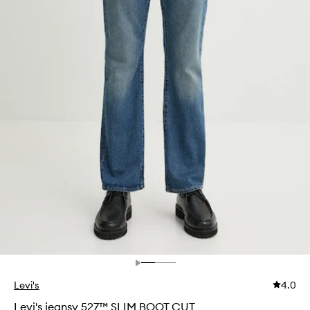
Levi's
4.0
Levi's jeansy 527™ SLIM BOOT CUT