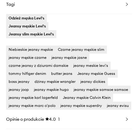
Tagi
Odzież męska Levi's
Jeansy męskie Levi's
Jeansy slim męskie Levi's
Niebieskie jeansy męskie
Czarne jeansy męskie slim
jeansy męskie czarne
jeansy męskie jasne
czarne jeansy z dziurami damskie
jeansy meskie levi's
tommy hilfiger denim
butter jeans
Jeansy męskie Guess
boss jeansy
dżinsy męskie wrangler
jeansy dickies
jeansy joop
jeansy męskie hugo
jeansy męskie samsoe samsoe
jeansy męskie karl lagerfeld
Jeansy męskie Calvin Klein
jeansy męskie marc o'polo
jeansy męskie superdry
jeansy evisu
Opinie o produkcie
4.0
1