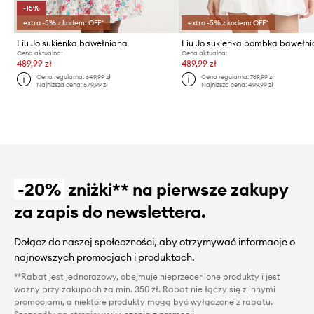
-15%
extra -5% z kodem: OFF*
extra -5% z kodem: OFF*
Liu Jo sukienka bawełniana
Liu Jo sukienka bombka bawełn
Cena aktualna:
Cena aktualna:
489,99 zł
489,99 zł
Cena regularna:
649,99 zł
Cena regularna:
769,99 zł
Najniższa cena:
579,99 zł
Najniższa cena:
499,99 zł
-20%
zniżki** na pierwsze zakupy
za zapis do newslettera.
Dołącz do naszej społeczności, aby otrzymywać informacje o
najnowszych promocjach i produktach.
**Rabat jest jednorazowy, obejmuje nieprzecenione produkty i jest
ważny przy zakupach za min. 350 zł. Rabat nie łączy się z innymi
promocjami, a niektóre produkty mogą być wyłączone z rabatu.