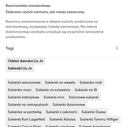
Rozmiarówka standardowa
Zalecamy wybór rozmiaru, jaki nosisz zazwyczaj.
Rozmiary prezentowane w sklepie zostały przeliczone na
standardową, europejską tabelę rozmiarową. Na metce
dostarczonego produktu znajduje się oryginalne oznaczenie
producenta.
Tagi
Odzież damska Liu Jo
Sukienki Liu Jo
Sukienki wieczorowe
Sukienki na wesele
Sukienka midi
Sukienka maxi
Sukienki na sylwestra
Sukienki na 18
Sukienki koktajlowe
Sukienki mini
Satynowe sukienki
Sukienki na ramiączkach
Sukienki dzianinowe
Sukienka w panterkę
Sukienki z cekinami
Sukienki Guess
Sukienki Karl Lagerfeld
Sukienki Adidas
Sukienki Tommy Hilfiger
Sukienki Calvin Klein
Sukienki wizytowe
Sukienki koronkowe