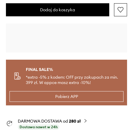
Dodaj do koszyka
FINAL SALE%
*extra -5% z kodem: OFF przy zakupach za min.
399 zł. W appce masz extra -10%!
Pobierz APP
DARMOWA DOSTAWA od
280 zł
Dostawa nawet w 24h