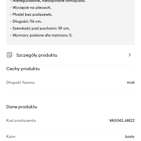
- Nieregulowane, nieodpinane ramiączka.
- Wycięcie na plecach.
- Model bez podszewki.
- Długość: 116 cm.
- Szerokość pod pachami: 39 cm.
- Wymiary podane dla rozmiaru: S.
Szczegóły produktu
Cechy produktu
Długość fasonu
midi
Dane produktu
Kod producenta
VA5043.J4822
Kolor
biały