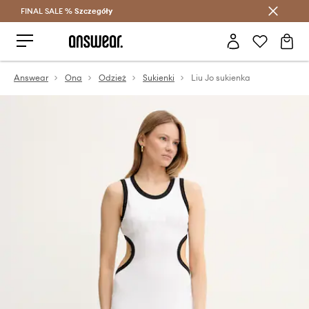
FINAL SALE %
Szczegóły
Oszczędzaj z Answear Club >
Answear
Ona
Odzież
Sukienki
Liu Jo sukienka