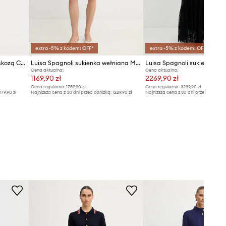
Tabela rozmiarów
extra -5% z kodem: OFF*
extra -5% z kodem: OFF*
Luisa Spagnoli sukienka z wiskozą Corriera
Luisa Spagnoli sukienka wełniana Mariolina
Cena aktualna:
Cena aktualna:
1169,90 zł
2269,90 zł
Cena regularna:
1759,90 zł
Cena regularna:
3239,90 zł
179,90 zł
Najniższa cena z 30 dni przed obniżką:
1229,90 zł
Najniższa cena z 30 dni przed obniżką