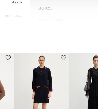
542289
KRÓJ
granatowy
Dekolt
:
okrągły
Krój modelu
:
rozkloszowana
Luisa Spagnoli
WYMIARY
Modelka ze zdjęcia ma 177 cm
wzrostu i ma na sobie rozmiar 36.
Rozmiarówka standardowa
Zalecamy wybór rozmiaru, jaki nosisz
zazwyczaj.
Rozmiary prezentowane w sklepie
zostały przeliczone na standardową,
europejską tabelę rozmiarową. Na
metce dostarczonego produktu
znajduje się oryginalne oznaczenie
producenta.