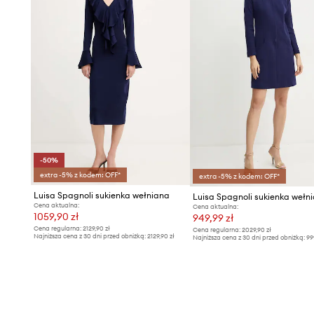
-50%
extra -5% z kodem: OFF*
extra -5% z kodem: OFF*
Luisa Spagnoli sukienka wełniana
Cena aktualna:
Cena aktualna:
1059,90 zł
949,99 zł
Cena regularna:
2129,90 zł
Cena regularna:
2029,90 zł
Najniższa cena z 30 dni przed obniżką:
2129,90 zł
Najniższa cena z 30 dni przed obniżką:
99