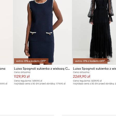
extra -5% z kodem: OFF*
extra -5% z kodem: OFF*
iana
Luisa Spagnoli sukienka z wiskozą Corriera
Cena aktualna:
Cena aktualna:
1129,90 zł
2269,90 zł
Cena regularna:
1689,90 zł
Cena regularna:
3239,90 zł
29,90 zł
Najniższa cena z 30 dni przed obniżką:
1179,90 zł
Najniższa cena z 30 dni przed obniżką:
2