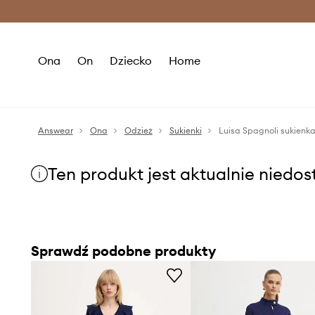
Premium Fashion Benefits >
O
Ona
On
Dziecko
Home
Answear
Ona
Odzież
Sukienki
Luisa Spagnoli sukienk
Ten produkt jest aktualnie niedo
Sprawdź podobne produkty