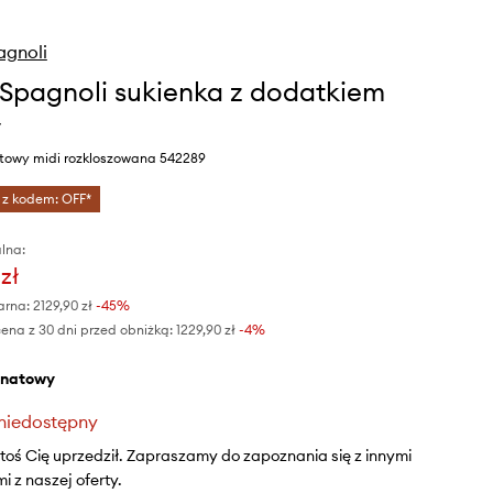
agnoli
 Spagnoli sukienka z dodatkiem
y
atowy midi rozkloszowana 542289
 z kodem: OFF*
lna:
 zł
arna:
2129,90 zł
-45%
ena z 30 dni przed obniżką:
1229,90 zł
 -4%
anatowy
niedostępny
ktoś Cię uprzedził. Zapraszamy do zapoznania się z innymi
 z naszej oferty.