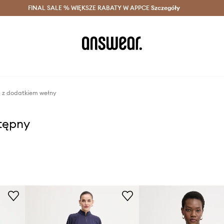
szczędzaj z Answear Club >
FINAL SALE % WIĘKSZE RABATY W APPCE
Dostawa nawet w 24h >
Szczegóły
News
a z dodatkiem wełny
stępny