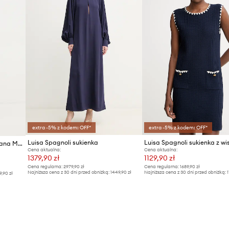
extra -5% z kodem: OFF*
extra -5% z kodem: OFF*
Luisa Spagnoli sukienka
Luisa Spagnoli sukienka wełniana MARILINA
Cena aktualna:
Cena aktualna:
1379,90 zł
1129,90 zł
Cena regularna:
2979,90 zł
Cena regularna:
1689,90 zł
Najniższa cena z 30 dni przed obniżką:
1449,90 zł
Najniższa cena z 30 dni przed obniżką:
1
9,90 zł