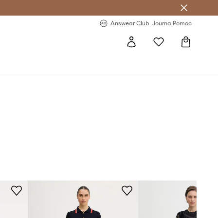
letter >
Regularne nowości >
Answear Club
Journal
Pomoc