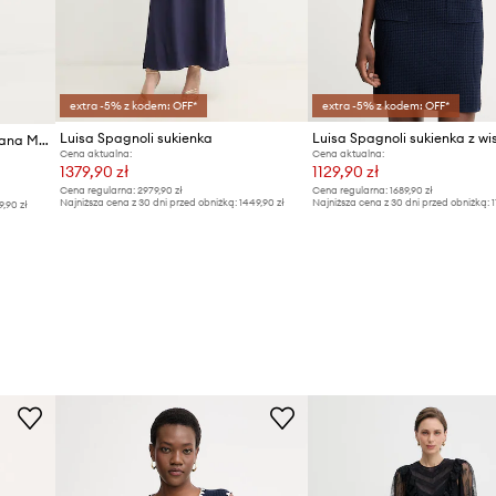
extra -5% z kodem: OFF*
extra -5% z kodem: OFF*
Luisa Spagnoli sukienka
Luisa Spagnoli sukienka wełniana MARILINA
Cena aktualna:
Cena aktualna:
1379,90 zł
1129,90 zł
Cena regularna:
2979,90 zł
Cena regularna:
1689,90 zł
Najniższa cena z 30 dni przed obniżką:
1449,90 zł
Najniższa cena z 30 dni przed obniżką:
1
9,90 zł