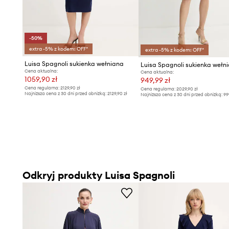
-50%
extra -5% z kodem: OFF*
extra -5% z kodem: OFF*
Luisa Spagnoli sukienka wełniana
Cena aktualna:
Cena aktualna:
1059,90 zł
949,99 zł
Cena regularna:
2129,90 zł
Cena regularna:
2029,90 zł
Najniższa cena z 30 dni przed obniżką:
2129,90 zł
Najniższa cena z 30 dni przed obniżką:
99
Odkryj produkty Luisa Spagnoli