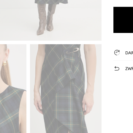
DA
ZWR