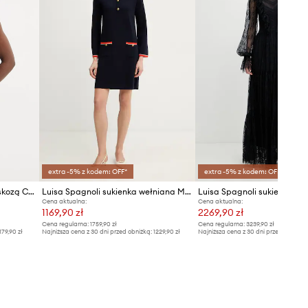
extra -5% z kodem: OFF*
extra -5% z kodem: OFF*
Luisa Spagnoli sukienka z wiskozą Corriera
Luisa Spagnoli sukienka wełniana Mariolina
Cena aktualna:
Cena aktualna:
1169,90 zł
2269,90 zł
Cena regularna:
1759,90 zł
Cena regularna:
3239,90 zł
179,90 zł
Najniższa cena z 30 dni przed obniżką:
1229,90 zł
Najniższa cena z 30 dni przed obniżką