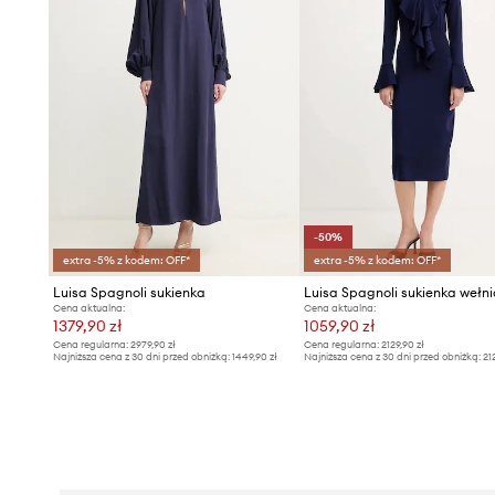
-50%
extra -5% z kodem: OFF*
extra -5% z kodem: OFF*
Luisa Spagnoli sukienka
Luisa Spagnoli sukienka wełn
Cena aktualna:
Cena aktualna:
1379,90 zł
1059,90 zł
Cena regularna:
2979,90 zł
Cena regularna:
2129,90 zł
Najniższa cena z 30 dni przed obniżką:
1449,90 zł
Najniższa cena z 30 dni przed obniżką:
21