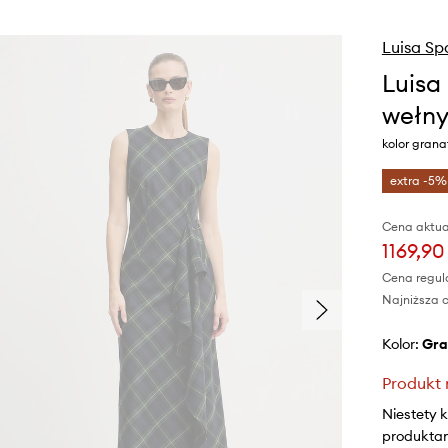
Luisa Sp
Luisa
wełn
kolor gran
extra -5%
Cena aktua
1169,90
Cena regul
Najniższa c
Kolor:
gr
Produkt 
Niestety 
produktami