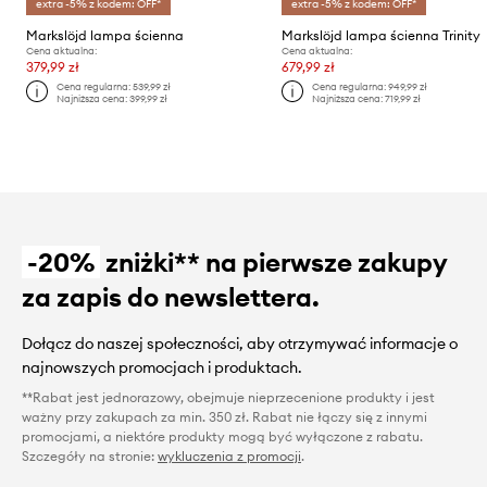
extra -5% z kodem: OFF*
extra -5% z kodem: OFF*
Markslöjd lampa ścienna
Markslöjd lampa ścienna Trinity
Cena aktualna:
Cena aktualna:
379,99 zł
679,99 zł
Cena regularna:
539,99 zł
Cena regularna:
949,99 zł
Najniższa cena:
399,99 zł
Najniższa cena:
719,99 zł
-20%
zniżki** na pierwsze zakupy
za zapis do newslettera.
Dołącz do naszej społeczności, aby otrzymywać informacje o
najnowszych promocjach i produktach.
**Rabat jest jednorazowy, obejmuje nieprzecenione produkty i jest
ważny przy zakupach za min. 350 zł. Rabat nie łączy się z innymi
promocjami, a niektóre produkty mogą być wyłączone z rabatu.
Szczegóły na stronie:
wykluczenia z promocji
.