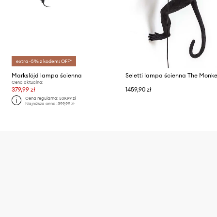
extra -5% z kodem: OFF*
Markslöjd lampa ścienna
Cena aktualna:
379,99 zł
1459,90 zł
Cena regularna:
539,99 zł
Najniższa cena:
399,99 zł