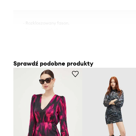
- Rozkloszowany fason.
- Spiczasty dekolt.
- Rękaw trzy czwarte.
- Z tyłu zapięcie na kryty suwak.
- Dwie wsuwane kieszenie boczne.
- Wiązanie w talii.
Sprawdź podobne produkty
- Cienka, nieelastyczna tkanina.
- Długość rękawa: 53 cm.
- Długość: 105 cm.
- Szerokość pod pachami: 47 cm.
- Szerokość w talii: 44 cm.
- Wymiary podane dla rozmiaru: 36.