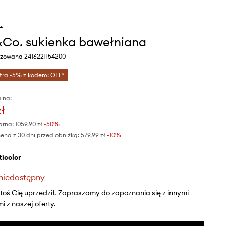
.
o. sukienka bawełniana
oszowana 2416221154200
tra -5% z kodem: OFF*
lna:
zł
arna:
1059,90 zł
-50%
ena z 30 dni przed obniżką:
579,99 zł
 -10%
lticolor
niedostępny
ktoś Cię uprzedził. Zapraszamy do zapoznania się z innymi
 z naszej oferty.