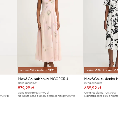
extra -5% z kodem: OFF*
extra -5% z kodem: OFF*
Max&Co. sukienka MCOECRU
Max&Co. sukienka MCOBA
Cena aktualna:
Cena aktualna:
879,99 zł
639,99 zł
Cena regularna:
1319,90 zł
Cena regularna:
1059,90 zł
99,99 zł
Najniższa cena z 30 dni przed obniżką:
929,99 zł
Najniższa cena z 30 dni przed obniżką