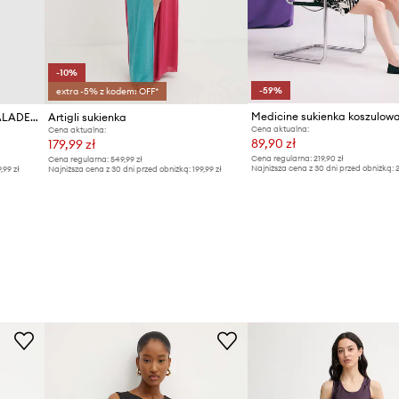
-10%
-59%
extra -5% z kodem: OFF*
Medicine sukienka koszulow
AllSaints sukienka HARLEE CALADESI
Artigli sukienka
Cena aktualna:
Cena aktualna:
89,90 zł
179,99 zł
Cena regularna:
219,90 zł
Cena regularna:
549,99 zł
Najniższa cena z 30 dni przed obniżką:
2
9,99 zł
Najniższa cena z 30 dni przed obniżką:
199,99 zł