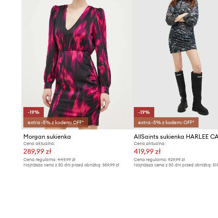
-19%
-19%
extra -5% z kodem: OFF*
extra -5% z kodem: OFF*
Morgan sukienka
Cena aktualna:
Cena aktualna:
289,99 zł
419,99 zł
Cena regularna:
449,99 zł
Cena regularna:
929,99 zł
Najniższa cena z 30 dni przed obniżką:
359,99 zł
Najniższa cena z 30 dni przed obniżką:
51