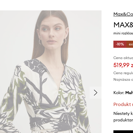
Max&Co
MAX&C
mini rozkl
-10%
ex
Cena aktua
519,99 
Cena regul
Najniższa c
Kolor:
mu
Produkt 
Niestety 
produktami