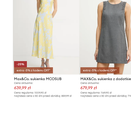
-25%
extra -5% z kodem: OFF*
extra -5% z kodem: OFF*
Max&Co. sukienka MCOSUB
Cena aktualna:
Cena aktualna:
639,99 zł
679,99 zł
Cena regularna:
1009,90 zł
Cena regularna:
1169,90 zł
Najniższa cena z 30 dni przed obniżką:
859,99 zł
Najniższa cena z 30 dni przed obniżką:
71