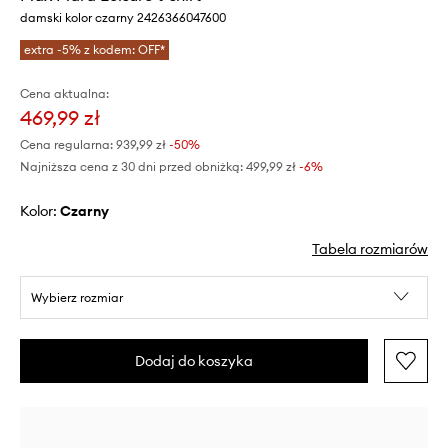
damski kolor czarny 2426366047600
extra -5% z kodem: OFF*
Cena aktualna:
469,99 zł
Cena regularna:
939,99 zł
-50%
Najniższa cena z 30 dni przed obniżką:
499,99 zł
 -6%
Kolor:
czarny
Tabela rozmiarów
Wybierz rozmiar
Dodaj do koszyka