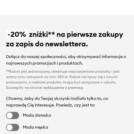
-20%
zniżki** na pierwsze zakupy
za zapis do newslettera.
Dołącz do naszej społeczności, aby otrzymywać informacje o
najnowszych promocjach i produktach.
**Rabat jest jednorazowy, obejmuje nieprzecenione produkty i jest
ważny przy zakupach za min. 350 zł. Rabat nie łączy się z innymi
promocjami, a niektóre produkty mogą być wyłączone z rabatu.
Szczegóły na stronie:
wykluczenia z promocji
.
Chcemy, żeby do Twojej skrzynki trafiało tylko to, co
naprawdę Cię interesuje. Powiedz, czy jest to:
Moda damska
Moda męska