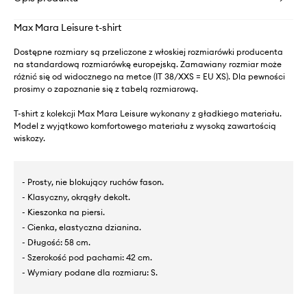
Max Mara Leisure t-shirt
Dostępne rozmiary są przeliczone z włoskiej rozmiarówki producenta
na standardową rozmiarówkę europejską. Zamawiany rozmiar może
różnić się od widocznego na metce (IT 38/XXS = EU XS). Dla pewności
prosimy o zapoznanie się z tabelą rozmiarową.
T-shirt z kolekcji Max Mara Leisure wykonany z gładkiego materiału.
Model z wyjątkowo komfortowego materiału z wysoką zawartością
wiskozy.
- Prosty, nie blokujący ruchów fason.
- Klasyczny, okrągły dekolt.
- Kieszonka na piersi.
- Cienka, elastyczna dzianina.
- Długość: 58 cm.
- Szerokość pod pachami: 42 cm.
- Wymiary podane dla rozmiaru: S.