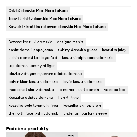
Odzież damska Max Mara Leisure
Topy i t-shirty damskie Max Mara Leisure
Koszulki z krótkim rękawem damskie Max Mara Leisure
Beżowe koszulki damskie
desigual t shirt
t shirt damski pepe jeans
t shirty damskie guess
koszulka juicy
t-shirt damski karl lagerfeld
koszulki ralph lauren damskie
top damski tommy hilfiger
bluzka z długim rękawem adidas damska
calvin klein koszulki damskie
levi's koszulki damskie
medicine t shirty damskie
la mania t shirt damski
versace top
Koszulka adidas damska
T shirt Pinko
koszulka polo tommy hilfiger
koszulka philipp plein
the north face t-shirt damski
under armour longsleeve
Podobne produkty