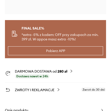
FINAL SALE%
*extra -5% z kodem: OFF przy zakupach za min.
399 zł. W appce masz extra -10%!
Pobierz APP
DARMOWA DOSTAWA od
280 zł
Dostawa nawet w 24h
ZWROTY I REKLAMACJE
Zwrot do 30 dni
Opis produktu