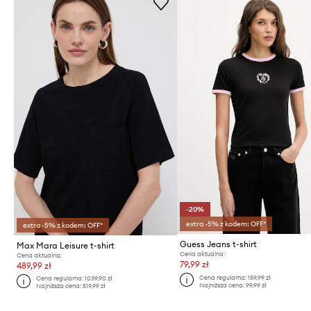
-20%
extra -5% z kodem: OFF*
extra -5% z kodem: OFF*
Guess Jeans t-shirt
Max Mara Leisure t-shirt
Cena aktualna:
Cena aktualna:
79,99 zł
489,99 zł
Cena regularna:
159,99 zł
Cena regularna:
1039,90 zł
Najniższa cena:
99,99 zł
Najniższa cena:
519,99 zł