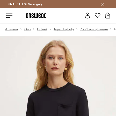
FINAL SALE %
Szczegóły
Oszczędzaj z Answear Club >
Answear
Ona
Odzież
Topy i t-shirty
Z krótkim rękawem
M