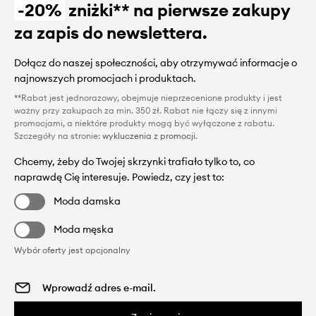
-20%
zniżki** na pierwsze zakupy
za zapis do newslettera.
Dołącz do naszej społeczności, aby otrzymywać informacje o
najnowszych promocjach i produktach.
**Rabat jest jednorazowy, obejmuje nieprzecenione produkty i jest
ważny przy zakupach za min. 350 zł. Rabat nie łączy się z innymi
promocjami, a niektóre produkty mogą być wyłączone z rabatu.
Szczegóły na stronie:
wykluczenia z promocji
.
Chcemy, żeby do Twojej skrzynki trafiało tylko to, co
naprawdę Cię interesuje. Powiedz, czy jest to:
Moda damska
Moda męska
Wybór oferty jest opcjonalny