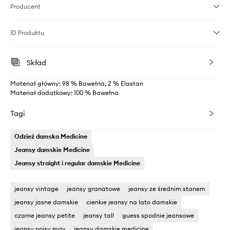
Producent
ID Produktu
Skład
Materiał główny: 98 % Bawełna, 2 % Elastan
Materiał dodatkowy: 100 % Bawełna
Tagi
Odzież damska Medicine
Jeansy damskie Medicine
Jeansy straight i regular damskie Medicine
jeansy vintage
jeansy granatowe
jeansy ze średnim stanem
jeansy jasne damskie
cienkie jeansy na lato damskie
czarne jeansy petite
jeansy tall
guess spodnie jeansowe
jeansy noisy may
jeansy damskie medicine