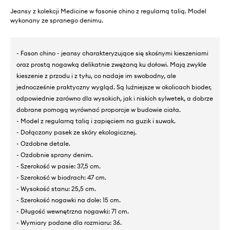
Jeansy z kolekcji Medicine w fasonie chino z regularną talią. Model
wykonany ze spranego denimu.
- Fason chino - jeansy charakteryzujące się skośnymi kieszeniami
oraz prostą nogawką delikatnie zwężaną ku dołowi. Mają zwykle
kieszenie z przodu i z tyłu, co nadaje im swobodny, ale
jednocześnie praktyczny wygląd. Są luźniejsze w okolicach bioder,
odpowiednie zarówno dla wysokich, jak i niskich sylwetek, a dobrze
dobrane pomogą wyrównać proporcje w budowie ciała.
- Model z regularną talią i zapięciem na guzik i suwak.
- Dołączony pasek ze skóry ekologicznej.
- Ozdobne detale.
- Ozdobnie sprany denim.
- Szerokość w pasie: 37,5 cm.
- Szerokość w biodrach: 47 cm.
- Wysokość stanu: 25,5 cm.
- Szerokość nogawki na dole: 15 cm.
- Długość wewnętrzna nogawki: 71 cm.
- Wymiary podane dla rozmiaru: 36.