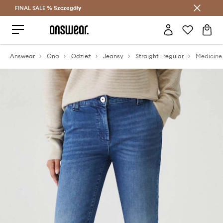
FINAL SALE %
Szczegóły
Oszczędzaj z Answear Club >
Answear
Ona
Odzież
Jeansy
Straight i regular
Medicine