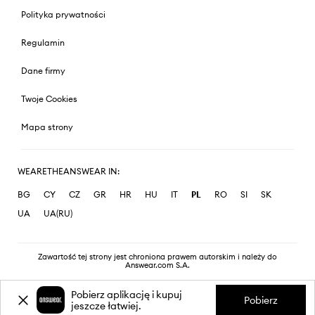
Polityka prywatności
Regulamin
Dane firmy
Twoje Cookies
Mapa strony
WEARETHEANSWEAR IN:
BG
CY
CZ
GR
HR
HU
IT
PL
RO
SI
SK
UA
UA(RU)
Zawartość tej strony jest chroniona prawem autorskim i należy do
Answear.com S.A.
Pobierz aplikację i kupuj
Pobierz
jeszcze łatwiej.