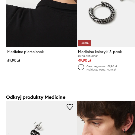
-30%
Medicine pierścionek
Medicine kolczyki 3-pack
Cena aktualna:
69,90 zł
49,90 zł
Cena regularna:
89,90 zł
Najniższa cena:
71,90 zł
Odkryj produkty Medicine