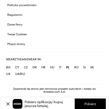
Polityka prywatności
Regulamin
Dane firmy
Twoje Cookies
Mapa strony
WEARETHEANSWEAR IN:
BG
CY
CZ
GR
HR
HU
IT
PL
RO
SI
SK
UA
UA(RU)
Zawartość tej strony jest chroniona prawem autorskim i należy do
Answear.com S.A.
Pobierz aplikację i kupuj
Pobierz
jeszcze łatwiej.