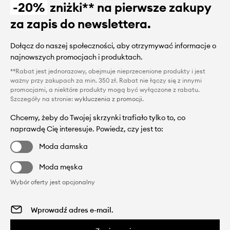
-20%
zniżki** na pierwsze zakupy
za zapis do newslettera.
Dołącz do naszej społeczności, aby otrzymywać informacje o
najnowszych promocjach i produktach.
**Rabat jest jednorazowy, obejmuje nieprzecenione produkty i jest
ważny przy zakupach za min. 350 zł. Rabat nie łączy się z innymi
promocjami, a niektóre produkty mogą być wyłączone z rabatu.
Szczegóły na stronie:
wykluczenia z promocji
.
Chcemy, żeby do Twojej skrzynki trafiało tylko to, co
naprawdę Cię interesuje. Powiedz, czy jest to:
Moda damska
Moda męska
Wybór oferty jest opcjonalny