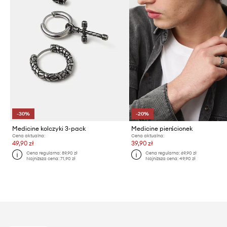
-30%
-20%
Medicine kolczyki 3-pack
Medicine pierścionek
Cena aktualna:
Cena aktualna:
49,90 zł
39,90 zł
Cena regularna:
89,90 zł
Cena regularna:
69,90 zł
Najniższa cena:
71,90 zł
Najniższa cena:
49,90 zł