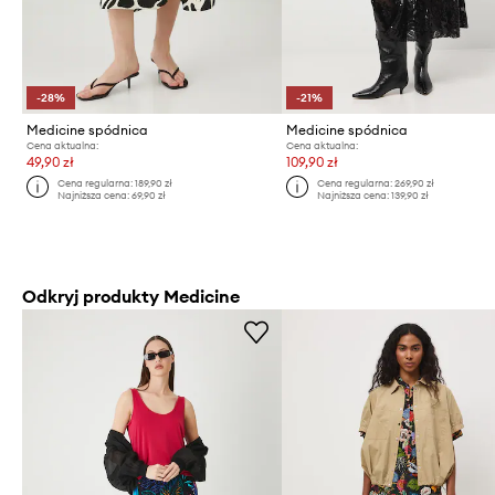
-28%
-21%
Medicine spódnica
Medicine spódnica
Cena aktualna:
Cena aktualna:
49,90 zł
109,90 zł
Cena regularna:
189,90 zł
Cena regularna:
269,90 zł
Najniższa cena:
69,90 zł
Najniższa cena:
139,90 zł
Odkryj produkty Medicine