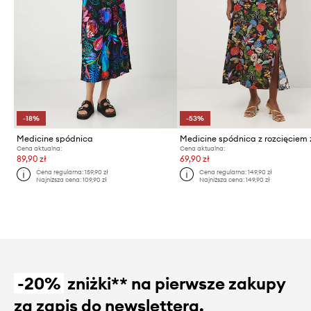
-18%
-53%
Medicine spódnica
Cena aktualna:
Cena aktualna:
89,90 zł
69,90 zł
Cena regularna:
159,90 zł
Cena regularna:
149,90 zł
Najniższa cena:
109,90 zł
Najniższa cena:
149,90 zł
-20%
zniżki** na pierwsze zakupy
za zapis do newslettera.