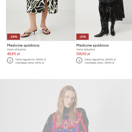
-28%
-21%
Medicine spódnica
Medicine spódnica
Cena aktualna:
Cena aktualna:
49,90 zł
109,90 zł
Cena regularna:
189,90 zł
Cena regularna:
269,90 zł
Najniższa cena:
69,90 zł
Najniższa cena:
139,90 zł