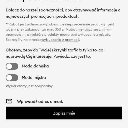
Dołącz do naszej społeczności, aby otrzymywać informacje o
najnowszych promocjach i produktach.
**Rabat jest jednorazowy, obejmuje nieprzecenione produkty i jest
ważny przy zakupach za min. 350 zł. Rabat nie łączy się z innymi
promocjami, a niektóre produkty mogą być wyłączone z rabatu.
Szczegóły na stronie:
wykluczenia z promocji
.
Chcemy, żeby do Twojej skrzynki trafiało tylko to, co
naprawdę Cię interesuje. Powiedz, czy jest to:
Moda damska
Moda męska
Wybór oferty jest opcjonalny
Zapisz mnie