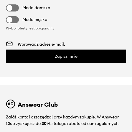
Moda damska
Moda męska
Wybór oferty jest opcjonalny
Zapisz mnie
Answear Club
Załóż konto i oszczędzaj przy każdym zakupie. W Answear
Club zyskujesz do
20%
stałego rabatu od cen regularnych.