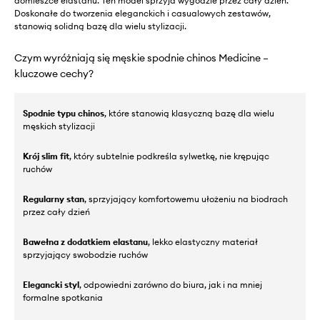
domieszce elastanu. Ten model sprzyja wygodzie przez cały dzień.
Doskonałe do tworzenia eleganckich i casualowych zestawów,
stanowią solidną bazę dla wielu stylizacji.
Czym wyróżniają się męskie spodnie chinos Medicine –
kluczowe cechy?
Spodnie typu chinos
, które stanowią klasyczną bazę dla wielu
męskich stylizacji
Krój slim fit
, który subtelnie podkreśla sylwetkę, nie krępując
ruchów
Regularny stan
, sprzyjający komfortowemu ułożeniu na biodrach
przez cały dzień
Bawełna z dodatkiem elastanu
, lekko elastyczny materiał
sprzyjający swobodzie ruchów
Elegancki styl
, odpowiedni zarówno do biura, jak i na mniej
formalne spotkania