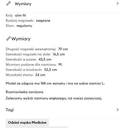
Wymiary
Krój
:
slim fit
Rodzaj nogawek
:
zwężane
Stan
:
regularny
Wymiary
Długość nogawki wewnętrznej
:
79 cm
Szerokość nogawki na dole
:
16,5 cm
Szerokość w pasie
:
43,5 cm
Wymiary podane dla rozmiaru
:
M.
Szerokość w biodrach
:
52,5 cm
Wysokość stanu
:
26 cm
Model ze zdjęcia ma 188 cm wzrostu i ma na sobie rozmiar L.
Rozmiarówka zaniżona
Zalecamy wybór rozmiaru większego, niż nosisz zazwyczaj.
Tagi
Odzież męska Medicine