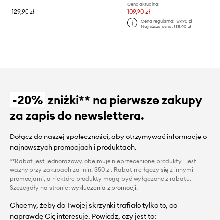
Cena aktualna:
129,90 zł
109,90 zł
Cena regularna:
169,90 zł
Najniższa cena:
135,90 zł
-20%
zniżki** na pierwsze zakupy
za zapis do newslettera.
Dołącz do naszej społeczności, aby otrzymywać informacje o
najnowszych promocjach i produktach.
**Rabat jest jednorazowy, obejmuje nieprzecenione produkty i jest
ważny przy zakupach za min. 350 zł. Rabat nie łączy się z innymi
promocjami, a niektóre produkty mogą być wyłączone z rabatu.
Szczegóły na stronie:
wykluczenia z promocji
.
Chcemy, żeby do Twojej skrzynki trafiało tylko to, co
naprawdę Cię interesuje. Powiedz, czy jest to: