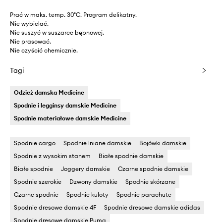
Prać w maks. temp. 30°C. Program delikatny.
Nie wybielać.
Nie suszyć w suszarce bębnowej.
Nie prasować.
Nie czyścić chemicznie.
Tagi
Odzież damska Medicine
Spodnie i legginsy damskie Medicine
Spodnie materiałowe damskie Medicine
Spodnie cargo
Spodnie lniane damskie
Bojówki damskie
Spodnie z wysokim stanem
Białe spodnie damskie
Białe spodnie
Joggery damskie
Czarne spodnie damskie
Spodnie szerokie
Dzwony damskie
Spodnie skórzane
Czarne spodnie
Spodnie kuloty
Spodnie parachute
Spodnie dresowe damskie 4F
Spodnie dresowe damskie adidas
Spodnie dresowe damskie Puma