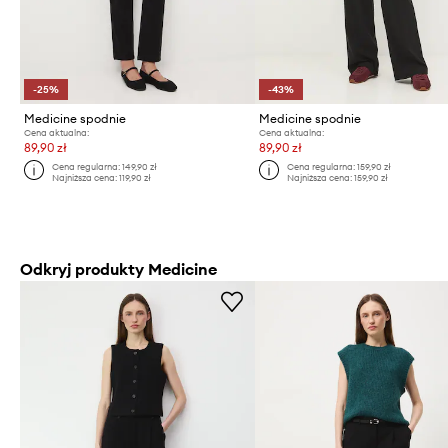
-25%
-43%
Medicine spodnie
Medicine spodnie
Cena aktualna:
Cena aktualna:
89,90 zł
89,90 zł
Cena regularna:
149,90 zł
Cena regularna:
159,90 zł
Najniższa cena:
119,90 zł
Najniższa cena:
159,90 zł
Odkryj produkty Medicine