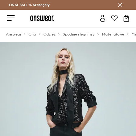
FINAL SALE %
Szczegóły
Oszczędzaj z Answear Club >
Answear
Ona
Odzież
Spodnie i legginsy
Materiałowe
Me