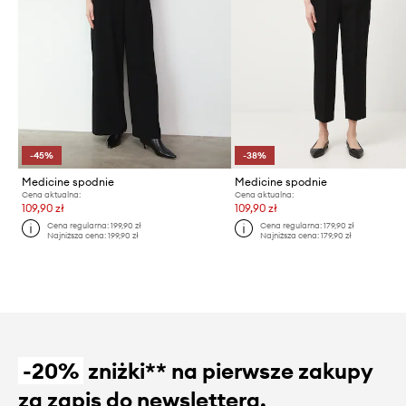
-45%
-38%
Medicine spodnie
Medicine spodnie
Cena aktualna:
Cena aktualna:
109,90 zł
109,90 zł
Cena regularna:
199,90 zł
Cena regularna:
179,90 zł
Najniższa cena:
199,90 zł
Najniższa cena:
179,90 zł
-20%
zniżki** na pierwsze zakupy
za zapis do newslettera.