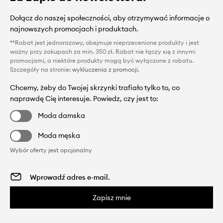
Dołącz do naszej społeczności, aby otrzymywać informacje o
najnowszych promocjach i produktach.
**Rabat jest jednorazowy, obejmuje nieprzecenione produkty i jest
ważny przy zakupach za min. 350 zł. Rabat nie łączy się z innymi
promocjami, a niektóre produkty mogą być wyłączone z rabatu.
Szczegóły na stronie:
wykluczenia z promocji
.
Chcemy, żeby do Twojej skrzynki trafiało tylko to, co
naprawdę Cię interesuje. Powiedz, czy jest to:
Moda damska
Moda męska
Wybór oferty jest opcjonalny
Zapisz mnie