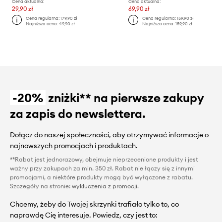
Cena aktualna:
Cena aktualna:
29,90 zł
69,90 zł
Cena regularna:
179,90 zł
Cena regularna:
159,90 zł
Najniższa cena:
49,90 zł
Najniższa cena:
159,90 zł
-20%
zniżki** na pierwsze zakupy
za zapis do newslettera.
Dołącz do naszej społeczności, aby otrzymywać informacje o
najnowszych promocjach i produktach.
**Rabat jest jednorazowy, obejmuje nieprzecenione produkty i jest
ważny przy zakupach za min. 350 zł. Rabat nie łączy się z innymi
promocjami, a niektóre produkty mogą być wyłączone z rabatu.
Szczegóły na stronie:
wykluczenia z promocji
.
Chcemy, żeby do Twojej skrzynki trafiało tylko to, co
naprawdę Cię interesuje. Powiedz, czy jest to: