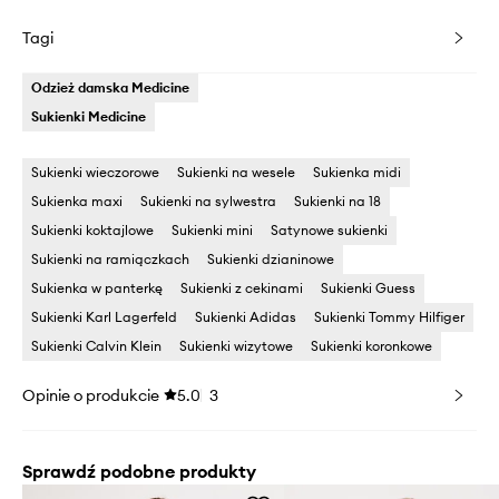
Tagi
Odzież damska Medicine
Sukienki Medicine
Sukienki wieczorowe
Sukienki na wesele
Sukienka midi
Sukienka maxi
Sukienki na sylwestra
Sukienki na 18
Sukienki koktajlowe
Sukienki mini
Satynowe sukienki
Sukienki na ramiączkach
Sukienki dzianinowe
Sukienka w panterkę
Sukienki z cekinami
Sukienki Guess
Sukienki Karl Lagerfeld
Sukienki Adidas
Sukienki Tommy Hilfiger
Sukienki Calvin Klein
Sukienki wizytowe
Sukienki koronkowe
Opinie o produkcie
5.0
3
Sprawdź podobne produkty