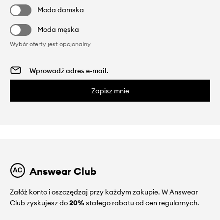
Moda damska
Moda męska
Wybór oferty jest opcjonalny
Zapisz mnie
Answear Club
Załóż konto i oszczędzaj przy każdym zakupie. W Answear
Club zyskujesz do
20%
stałego rabatu od cen regularnych.