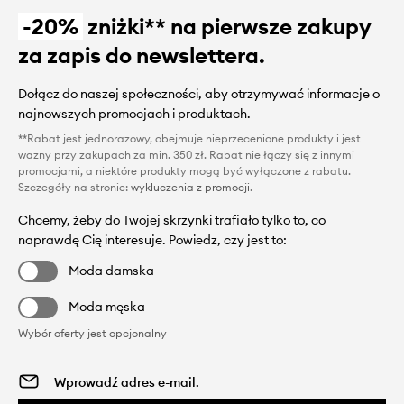
-20%
zniżki** na pierwsze zakupy
za zapis do newslettera.
Dołącz do naszej społeczności, aby otrzymywać informacje o
najnowszych promocjach i produktach.
**Rabat jest jednorazowy, obejmuje nieprzecenione produkty i jest
ważny przy zakupach za min. 350 zł. Rabat nie łączy się z innymi
promocjami, a niektóre produkty mogą być wyłączone z rabatu.
Szczegóły na stronie:
wykluczenia z promocji
.
Chcemy, żeby do Twojej skrzynki trafiało tylko to, co
naprawdę Cię interesuje. Powiedz, czy jest to:
Moda damska
Moda męska
Wybór oferty jest opcjonalny