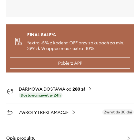
FINAL SALE%
*extra -5% z kodem: OFF przy zakupach za min.
399 zł. W appce masz extra -10%!
Pobierz APP
DARMOWA DOSTAWA od
280 zł
Dostawa nawet w 24h
ZWROTY I REKLAMACJE
Zwrot do 30 dni
Opis produktu