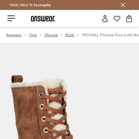
FINAL SALE %
Szczegóły
Oszczędzaj z Answear Club >
Answear
Ona
Obuwie
Botki
MICHAEL Michael Kors botki Bl