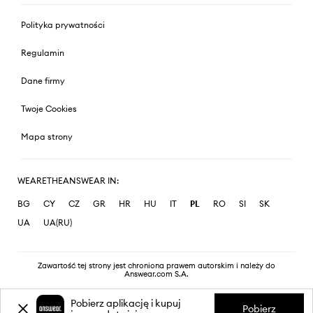
Polityka prywatności
Regulamin
Dane firmy
Twoje Cookies
Mapa strony
WEARETHEANSWEAR IN:
BG
CY
CZ
GR
HR
HU
IT
PL
RO
SI
SK
UA
UA(RU)
Zawartość tej strony jest chroniona prawem autorskim i należy do
Answear.com S.A.
Pobierz aplikację i kupuj
Pobierz