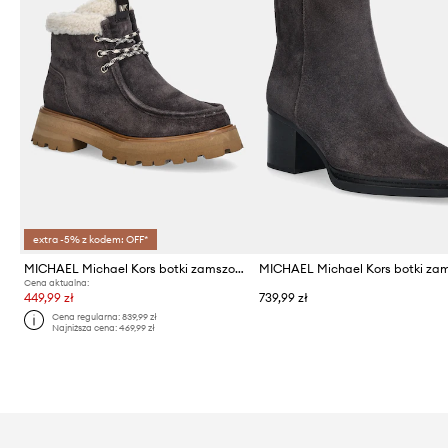
extra -5% z kodem: OFF*
MICHAEL Michael Kors botki zamszowe Cade
Cena aktualna:
449,99 zł
739,99 zł
Cena regularna:
839,99 zł
Najniższa cena:
469,99 zł