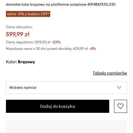
damskie kolor brązowy na platformie ocieplone 40F4BKFE5S.230
extra -5% z kodem: OFF*
Cena aktualna:
599,99 zł
Cena regularna:
1299,90 zł
-53%
Najniższa cena z 30 dni przed obniżką:
629,99 zł
 -4%
Kolor:
brązowy
Tabela rozmiarów
Wybierz rozmiar
Dodaj do koszyka