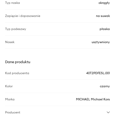
Typ noska
okrągły
Zapięcie i dopasowanie
na suwak
Typ podeszwy
płaska
Nosek
usztywniony
Dane produktu
Kod producenta
40T2PDFE5L.001
Kolor
czarny
Marka
MICHAEL Michael Kors
Producent