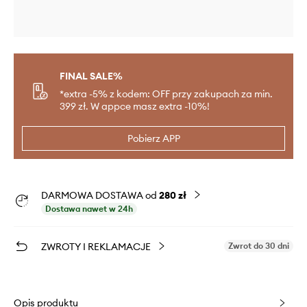
FINAL SALE%
*extra -5% z kodem: OFF przy zakupach za min.
399 zł. W appce masz extra -10%!
Pobierz APP
DARMOWA DOSTAWA od
280 zł
Dostawa nawet w 24h
ZWROTY I REKLAMACJE
Zwrot do 30 dni
Opis produktu