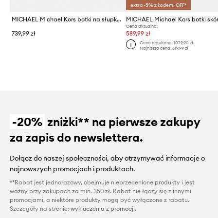
extra -5% z kodem: OFF*
MICHAEL Michael Kors botki na słupku damskie skórzane Lex Bootie
Cena aktualna:
739,99 zł
589,99 zł
Cena regularna:
1079,90 zł
Najniższa cena:
619,99 zł
-20%
zniżki** na pierwsze zakupy
za zapis do newslettera.
Dołącz do naszej społeczności, aby otrzymywać informacje o
najnowszych promocjach i produktach.
**Rabat jest jednorazowy, obejmuje nieprzecenione produkty i jest
ważny przy zakupach za min. 350 zł. Rabat nie łączy się z innymi
promocjami, a niektóre produkty mogą być wyłączone z rabatu.
Szczegóły na stronie:
wykluczenia z promocji
.