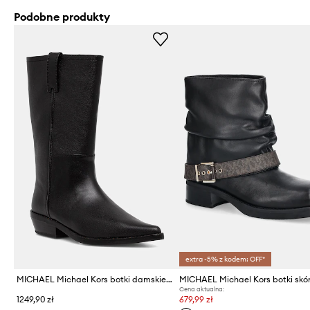
Podobne produkty
extra -5% z kodem: OFF*
MICHAEL Michael Kors botki damskie skórzane Farren Flat Boot
Cena aktualna:
1249,90 zł
679,99 zł