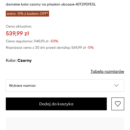
damskie kolor czarny na płaskim obcasie 40T2PDFE5L
extra -5% z kodem: OFF*
Cena aktualna:
539,99 zł
Cena regularna:
1149,90 zł
-53%
Najniższa cena z 30 dni przed obniżką:
569,99 zł
 -5%
Kolor:
czarny
Tabela rozmiarów
Wybierz rozmiar
Dodaj do koszyka