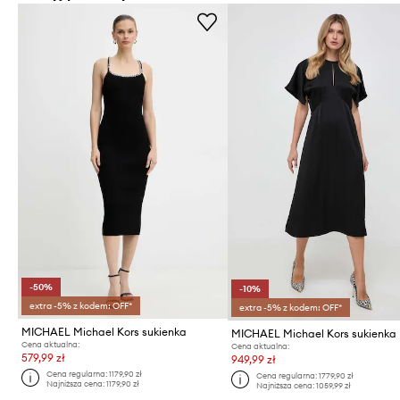
-50%
-10%
extra -5% z kodem: OFF*
extra -5% z kodem: OFF*
MICHAEL Michael Kors sukienka
MICHAEL Michael Kors sukienka
Cena aktualna:
Cena aktualna:
579,99 zł
949,99 zł
Cena regularna:
1179,90 zł
Cena regularna:
1779,90 zł
Najniższa cena:
1179,90 zł
Najniższa cena:
1059,99 zł