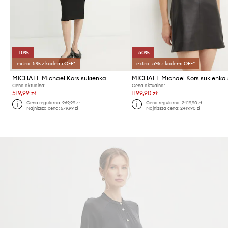
-10%
-50%
extra -5% z kodem: OFF*
extra -5% z kodem: OFF*
MICHAEL Michael Kors sukienka
Cena aktualna:
Cena aktualna:
519,99 zł
1199,90 zł
Cena regularna:
969,99 zł
Cena regularna:
2419,90 zł
Najniższa cena:
579,99 zł
Najniższa cena:
2419,90 zł