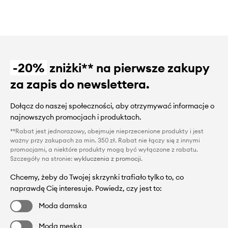
-20%
zniżki** na pierwsze zakupy
za zapis do newslettera.
Dołącz do naszej społeczności, aby otrzymywać informacje o
najnowszych promocjach i produktach.
**Rabat jest jednorazowy, obejmuje nieprzecenione produkty i jest
ważny przy zakupach za min. 350 zł. Rabat nie łączy się z innymi
promocjami, a niektóre produkty mogą być wyłączone z rabatu.
Szczegóły na stronie:
wykluczenia z promocji
.
Chcemy, żeby do Twojej skrzynki trafiało tylko to, co
naprawdę Cię interesuje. Powiedz, czy jest to:
Moda damska
Moda męska