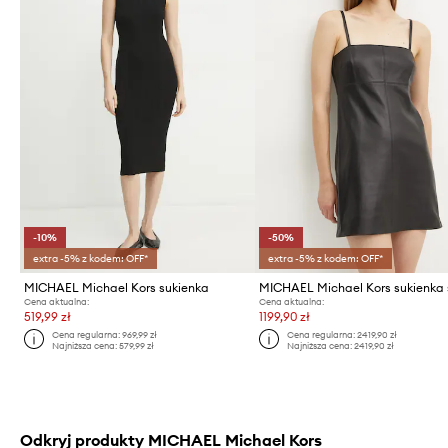
-10%
-50%
extra -5% z kodem: OFF*
extra -5% z kodem: OFF*
MICHAEL Michael Kors sukienka
Cena aktualna:
Cena aktualna:
519,99 zł
1199,90 zł
Cena regularna:
969,99 zł
Cena regularna:
2419,90 zł
Najniższa cena:
579,99 zł
Najniższa cena:
2419,90 zł
Odkryj produkty MICHAEL Michael Kors