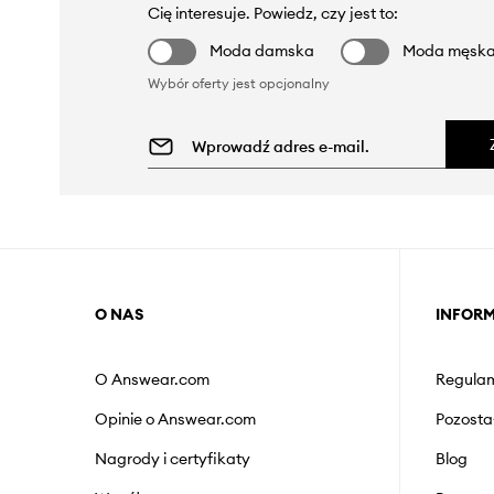
Cię interesuje. Powiedz, czy jest to:
Moda damska
Moda męsk
Wybór oferty jest opcjonalny
O NAS
INFOR
O Answear.com
Regulam
Opinie o Answear.com
Pozosta
Nagrody i certyfikaty
Blog