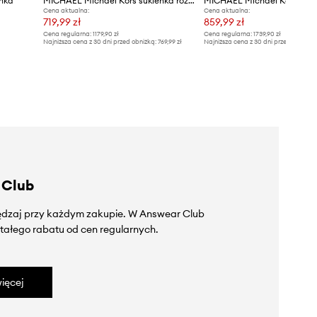
nka
MICHAEL Michael Kors sukienka rozkloszowana
Cena aktualna:
Cena aktualna:
719,99 zł
859,99 zł
Cena regularna:
1179,90 zł
Cena regularna:
1739,90 zł
Najniższa cena z 30 dni przed obniżką:
769,99 zł
Najniższa cena z 30 dni przed obniżką
 Club
zędzaj przy każdym zakupie. W Answear Club
tałego rabatu od cen regularnych.
ięcej