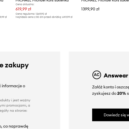
ka
MICHAEL Michael Kors sukienka
MICHAEL Michael Kors sukie
Cena aktualna:
619,99 zł
1399,90 zł
Cena regularna:
1269,90 zł
9,99 zł
Najniższa cena z 30 dni przed obniżką:
649,99 zł
ze zakupy
Answear
 informacje o
Załóż konto i oszc
zyskujesz do
20%
s
dukty i jest ważny
nnymi promocjami, a
góły na stronie:
Dowiedz się w
to, co naprawdę