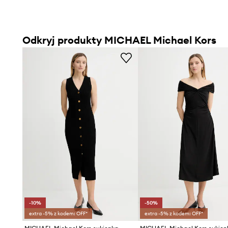
Odkryj produkty MICHAEL Michael Kors
-10%
-50%
extra -5% z kodem: OFF*
extra -5% z kodem: OFF*