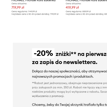
MICHAEL Michael Kors sukienka
MICHAEL Michael Kors sukien
Cena aktualna:
Cena aktualna:
719,99 zł
419,99 zł
Cena regularna:
1149,99 zł
Cena regularna:
839,99 zł
Najniższa cena z 30 dni przed obniżką:
799,99 zł
Najniższa cena z 30 dni przed obniżką:
83
-20%
zniżki** na pierws
za zapis do newslettera.
Dołącz do naszej społeczności, aby otrzymywać
najnowszych promocjach i produktach.
**Rabat jest jednorazowy, obejmuje nieprzecenione pro
przy zakupach za min. 350 zł. Rabat nie łączy się z i
niektóre produkty mogą być wyłączone z rabatu. Szcze
wykluczenia z promocji
.
Chcemy, żeby do Twojej skrzynki trafiało tylko 