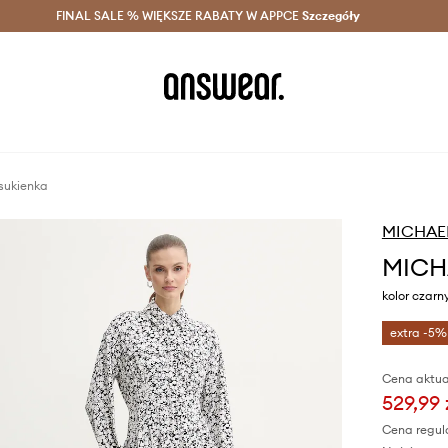
szczędzaj z Answear Club >
FINAL SALE % WIĘKSZE RABATY W APPCE
Dostawa nawet w 24h >
Szczegóły
News
sukienka
MICHAEL
MICHA
kolor czar
extra -5%
Cena aktua
529,99 
Cena regul