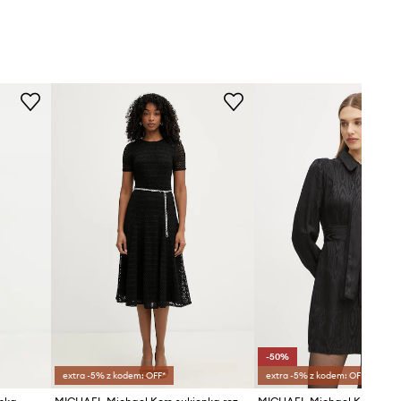
-50%
extra -5% z kodem: OFF*
extra -5% z kodem: OFF*