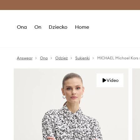
Premium Fashion Benefits >
O
Ona
On
Dziecko
Home
Answear
Ona
Odzież
Sukienki
MICHAEL Michael Kors 
Video