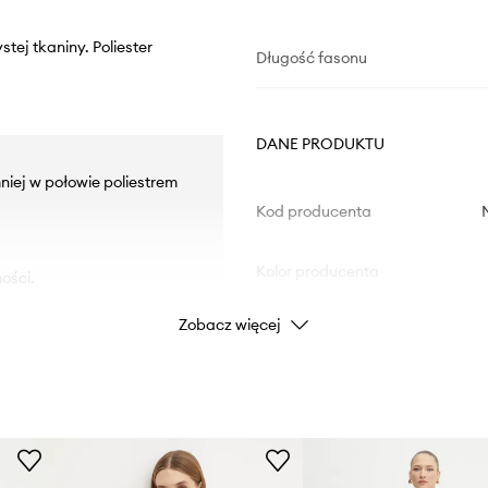
ej tkaniny. Poliester
Długość fasonu
DANE PRODUKTU
niej w połowie poliestrem
Kod producenta
Kolor producenta
ości.
Zobacz więcej
owanie.
Kolor
Marka
MICHAEL
Producent