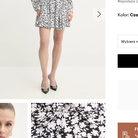
Najniższa c
Kolor:
cz
Wybierz 
F
*