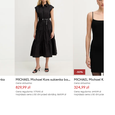
Tabela rozmiarów
-50%
nka
MICHAEL Michael Kors sukienka bawełniana
MICHAEL Michael Kors suki
Cena aktualna:
Cena aktualna:
829,99 zł
324,99 zł
Cena regularna:
1179,90 zł
Cena regularna:
649,99 zł
Najniższa cena z 30 dni przed obniżką:
869,99 zł
Najniższa cena z 30 dni przed obniżką