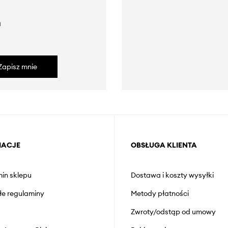
a
Zapisz mnie
MACJE
OBSŁUGA KLIENTA
in sklepu
Dostawa i koszty wysyłki
łe regulaminy
Metody płatności
Zwroty/odstąp od umowy