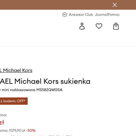
letter >
Regularne nowości >
Answear Club
Journal
Pomoc
 Michael Kors
EL Michael Kors sukienka
ny mini rozkloszowana MS582QWGSA
 z kodem: OFF*
lna:
zł
arna:
1079,90 zł
-50%