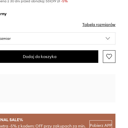
ena z 30 dni przed obniżką:
559,99 zł
 -5%
arny
Tabela rozmiarów
rozmiar
Dodaj do koszyka
INAL SALE%
Pobierz APP
extra -5% z kodem: OFF przy zakupach za min.