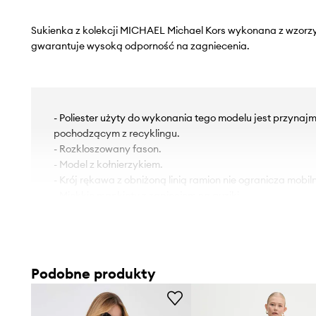
Sukienka z kolekcji MICHAEL Michael Kors wykonana z wzorzyst
gwarantuje wysoką odporność na zagniecenia.
- Poliester użyty do wykonania tego modelu jest przynajm
pochodzącym z recyklingu.
- Rozkloszowany fason.
- Model z kołnierzykiem.
- Krój rękawa z obniżoną linią ramion nie ogranicza mobiln
- Miękkie mankiety z zapięciem na guziki.
- Wygodne zapięcie na guziki ułatwia zakładanie i zdejm
- Dwie kieszonki na piersi zapinane na guziki.
- Model z zakładkami.
- Model bez podszewki.
Podobne produkty
- Cienka, lekko elastyczna tkanina.