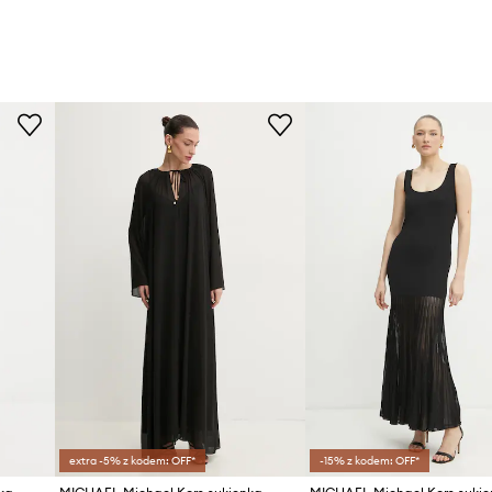
extra -5% z kodem: OFF*
-15% z kodem: OFF*