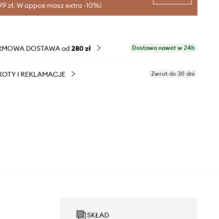
99 zł. W appce masz extra -10%!
RMOWA DOSTAWA od
280 zł
Dostawa nawet w 24h
OTY I REKLAMACJE
Zwrot do 30 dni
SKŁAD