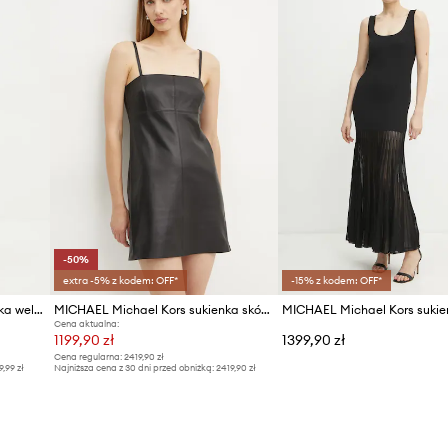
ID Produktu
-50%
extra -5% z kodem: OFF*
-15% z kodem: OFF*
MICHAEL Michael Kors sukienka welurowa
MICHAEL Michael Kors sukienka skórzana
MICHAEL Michael Kors sukie
Cena aktualna:
1199,90 zł
1399,90 zł
Cena regularna:
2419,90 zł
9,99 zł
Najniższa cena z 30 dni przed obniżką:
2419,90 zł