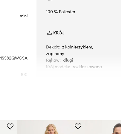
100 % Poliester
mini
KRÓJ
Dekolt
:
z kołnierzykiem,
zapinany
MS582QWGSA
Rękaw
:
długi
Krój modelu
:
rozkloszowana
100
WYMIARY
czarny
Modelka ze zdjęcia ma 177 cm
 Michael Kors
wzrostu i ma na sobie rozmiar S.
Rozmiarówka standardowa
Zalecamy wybór rozmiaru, jaki nosisz
zazwyczaj.