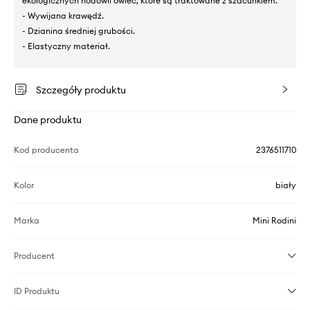
ekologicznych hodowli owiec, które są traktowane z szacunkiem.
- Wywijana krawędź.
- Dzianina średniej grubości.
- Elastyczny materiał.
Szczegóły produktu
Dane produktu
Kod producenta
2376511710
Kolor
biały
Marka
Mini Rodini
Producent
ID Produktu