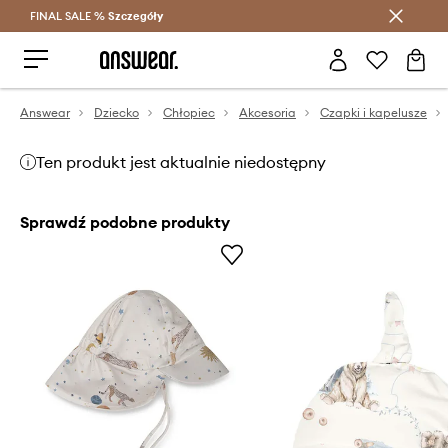
FINAL SALE %
Szczegóły
Oszczędzaj z Answear Club >
Answear
Dziecko
Chłopiec
Akcesoria
Czapki i kapelusze
Ten produkt jest aktualnie niedostępny
Sprawdź podobne produkty