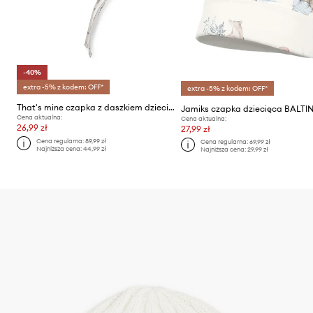
-40%
extra -5% z kodem: OFF*
extra -5% z kodem: OFF*
That's mine czapka z daszkiem dziecięca
Jamiks czapka dziecięca BALTIN
Cena aktualna:
Cena aktualna:
26,99 zł
27,99 zł
Cena regularna:
89,99 zł
Cena regularna:
69,99 zł
Najniższa cena:
44,99 zł
Najniższa cena:
29,99 zł