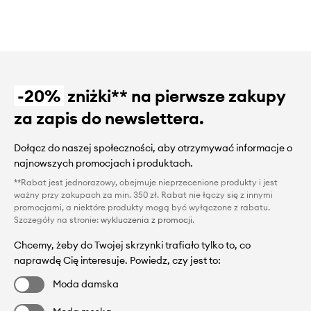
-20%
zniżki** na pierwsze zakupy
za zapis do newslettera.
Dołącz do naszej społeczności, aby otrzymywać informacje o
najnowszych promocjach i produktach.
**Rabat jest jednorazowy, obejmuje nieprzecenione produkty i jest
ważny przy zakupach za min. 350 zł. Rabat nie łączy się z innymi
promocjami, a niektóre produkty mogą być wyłączone z rabatu.
Szczegóły na stronie:
wykluczenia z promocji
.
Chcemy, żeby do Twojej skrzynki trafiało tylko to, co
naprawdę Cię interesuje. Powiedz, czy jest to:
Moda damska