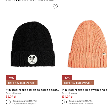
-40%
-10%
extra -5% z kodem: OFF*
extra -5% z kodem: OFF*
Mini Rodini czapka dziecięca z dodatkiem wełny Ritzratz
Cena aktualna:
Cena aktualna:
56,99 zł
134,99 zł
Cena regularna:
189,99 zł
Cena regularna:
189,99 zł
Najniższa cena:
94,99 zł
Najniższa cena:
149,99 zł