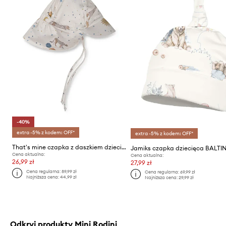
-40%
extra -5% z kodem: OFF*
extra -5% z kodem: OFF*
That's mine czapka z daszkiem dziecięca
Jamiks czapka dziecięca BALTIN
Cena aktualna:
Cena aktualna:
26,99 zł
27,99 zł
Cena regularna:
89,99 zł
Cena regularna:
69,99 zł
Najniższa cena:
44,99 zł
Najniższa cena:
29,99 zł
Odkryj produkty Mini Rodini