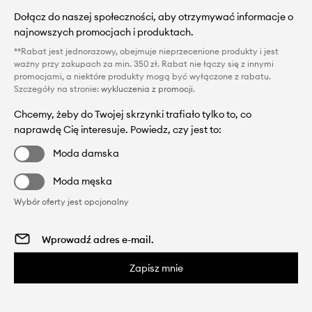
Dołącz do naszej społeczności, aby otrzymywać informacje o
najnowszych promocjach i produktach.
**Rabat jest jednorazowy, obejmuje nieprzecenione produkty i jest
ważny przy zakupach za min. 350 zł. Rabat nie łączy się z innymi
promocjami, a niektóre produkty mogą być wyłączone z rabatu.
Szczegóły na stronie:
wykluczenia z promocji
.
Chcemy, żeby do Twojej skrzynki trafiało tylko to, co
naprawdę Cię interesuje. Powiedz, czy jest to:
Moda damska
Moda męska
Wybór oferty jest opcjonalny
Zapisz mnie