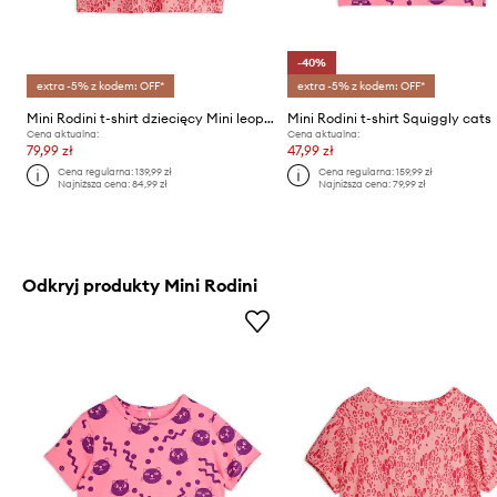
-40%
extra -5% z kodem: OFF*
extra -5% z kodem: OFF*
Mini Rodini t-shirt dziecięcy Mini leopard
Mini Rodini t-shirt Squiggly cats
Cena aktualna:
Cena aktualna:
79,99 zł
47,99 zł
Cena regularna:
139,99 zł
Cena regularna:
159,99 zł
Najniższa cena:
84,99 zł
Najniższa cena:
79,99 zł
Odkryj produkty Mini Rodini