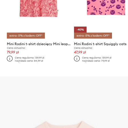
-40%
extra -5% z kodem: OFF*
extra -5% z kodem: OFF*
Mini Rodini t-shirt dziecięcy Mini leopard
Mini Rodini t-shirt Squiggly cats
Cena aktualna:
Cena aktualna:
79,99 zł
47,99 zł
Cena regularna:
139,99 zł
Cena regularna:
159,99 zł
Najniższa cena:
84,99 zł
Najniższa cena:
79,99 zł