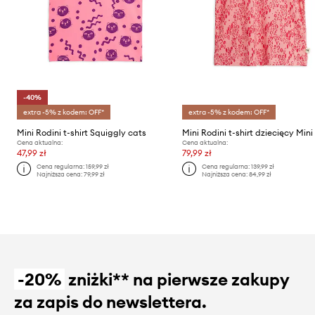
-40%
extra -5% z kodem: OFF*
extra -5% z kodem: OFF*
Mini Rodini t-shirt Squiggly cats
Cena aktualna:
Cena aktualna:
47,99 zł
79,99 zł
Cena regularna:
159,99 zł
Cena regularna:
139,99 zł
Najniższa cena:
79,99 zł
Najniższa cena:
84,99 zł
-20%
zniżki** na pierwsze zakupy
za zapis do newslettera.