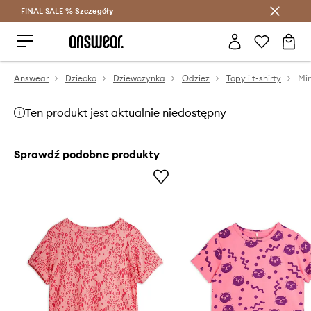
FINAL SALE %
Szczegóły
Oszczędzaj z Answear Club >
Answear
Dziecko
Dziewczynka
Odzież
Topy i t-shirty
Min
Ten produkt jest aktualnie niedostępny
Sprawdź podobne produkty