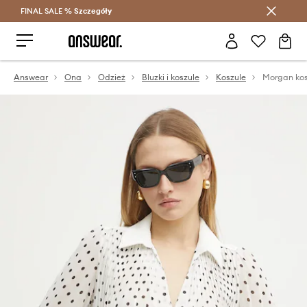
FINAL SALE %
Szczegóły
Oszczędzaj z Answear Club >
Answear
Ona
Odzież
Bluzki i koszule
Koszule
Morgan kos