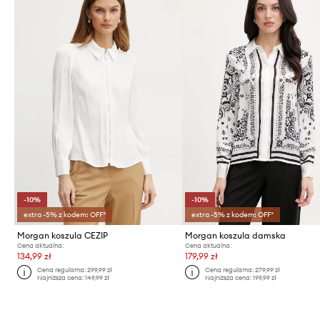
-10%
-10%
extra -5% z kodem: OFF*
extra -5% z kodem: OFF*
Morgan koszula CEZIP
Morgan koszula damska
Cena aktualna:
Cena aktualna:
134,99 zł
179,99 zł
Cena regularna:
299,99 zł
Cena regularna:
279,99 zł
Najniższa cena:
149,99 zł
Najniższa cena:
199,99 zł