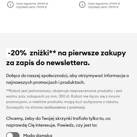
Cena regularna:
299,99 zł
Cena regularna:
279,99 zł
Najniższa cena:
149,99 zł
Najniższa cena:
199,99 zł
-20%
zniżki** na pierwsze zakupy
za zapis do newslettera.
Dołącz do naszej społeczności, aby otrzymywać informacje o
najnowszych promocjach i produktach.
**Rabat jest jednorazowy, obejmuje nieprzecenione produkty i jest
ważny przy zakupach za min. 350 zł. Rabat nie łączy się z innymi
promocjami, a niektóre produkty mogą być wyłączone z rabatu.
Szczegóły na stronie:
wykluczenia z promocji
.
Chcemy, żeby do Twojej skrzynki trafiało tylko to, co
naprawdę Cię interesuje. Powiedz, czy jest to:
Moda damska