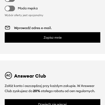
Moda męska
Wybór oferty jest opcjonalny
Zapisz mnie
Answear Club
Załóż konto i oszczędzaj przy każdym zakupie. W Answear
Club zyskujesz do
20%
stałego rabatu od cen regularnych.
Dowiedz się więcej