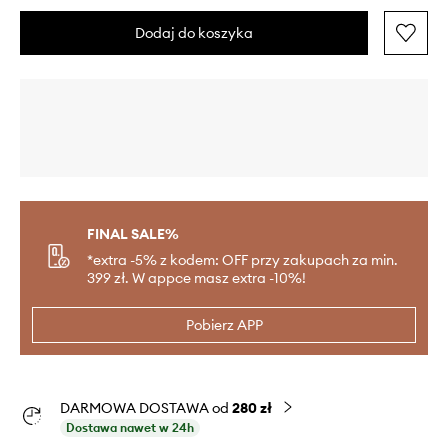
Dodaj do koszyka
FINAL SALE%
*extra -5% z kodem: OFF przy zakupach za min.
399 zł. W appce masz extra -10%!
Pobierz APP
DARMOWA DOSTAWA od
280 zł
Dostawa nawet w 24h