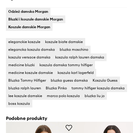
Odzież damska Morgan
Bluzki i koszule damskie Morgan
Koszule damskie Morgan
eleganckie koszule
koszule białe damskie
elegancka koszula damska
bluzka moschino
koszula versace damska
koszula ralph lauren damska
medicine bluzki
koszula damska tommy hilfiger
medicine koszule damskie
koszula karl lagerfeld
Bluzka Tommy Hilfiger
bluzka guess damska
Koszula Guess
bluzka ralph lauren
Bluzka Pinko
tommy hilfiger koszula damska
lee koszule damskie
marco polo koszula
bluzka liu jo
boss koszula
Podobne produkty