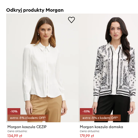
Odkryj produkty Morgan
-10%
-10%
extra -5% z kodem: OFF*
extra -5% z kodem: OFF*
Morgan koszula CEZIP
Morgan koszula damska
Cena aktualna:
Cena aktualna:
134,99 zł
179,99 zł