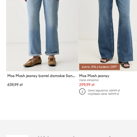
extra -5% z kodem: OFF*
Mos Mosh jeansy barrel damskie Sandie
Mos Mosh jeansy
Cena aktualna:
639,99 zł
299,99 zł
Cena regularna:
639,99 zł
Najniższa cena:
329,99 zł