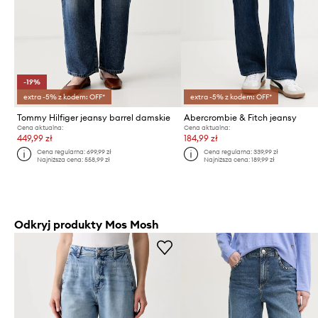
-19%
extra -5% z kodem: OFF*
extra -5% z kodem: OFF*
Tommy Hilfiger jeansy barrel damskie
Abercrombie & Fitch jeansy
Cena aktualna:
Cena aktualna:
449,99 zł
184,99 zł
Cena regularna:
699,99 zł
Cena regularna:
339,99 zł
Najniższa cena:
558,99 zł
Najniższa cena:
189,99 zł
Odkryj produkty Mos Mosh