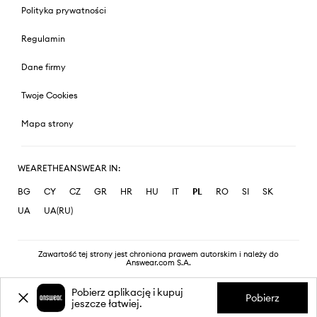
Polityka prywatności
Regulamin
Dane firmy
Twoje Cookies
Mapa strony
WEARETHEANSWEAR IN:
BG
CY
CZ
GR
HR
HU
IT
PL
RO
SI
SK
UA
UA(RU)
Zawartość tej strony jest chroniona prawem autorskim i należy do
Answear.com S.A.
Pobierz aplikację i kupuj
Pobierz
jeszcze łatwiej.