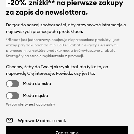
-20%
zniżki** na pierwsze zakupy
za zapis do newslettera.
Dołącz do naszej społeczności, aby otrzymywać informacje o
najnowszych promocjach i produktach.
**Rabat jest jednorazowy, obejmuje nieprzecenione produkty i jest
ważny przy zakupach za min. 350 zł. Rabat nie łączy się z innymi
promocjami, a niektóre produkty mogą być wyłączone z rabatu.
Szczegóły na stronie:
wykluczenia z promocji
.
Chcemy, żeby do Twojej skrzynki trafiało tylko to, co
naprawdę Cię interesuje. Powiedz, czy jest to:
Moda damska
Moda męska
Wybór oferty jest opcjonalny
Zapisz mnie