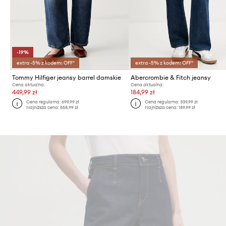
-19%
extra -5% z kodem: OFF*
extra -5% z kodem: OFF*
Tommy Hilfiger jeansy barrel damskie
Abercrombie & Fitch jeansy
Cena aktualna:
Cena aktualna:
449,99 zł
184,99 zł
Cena regularna:
699,99 zł
Cena regularna:
339,99 zł
Najniższa cena:
558,99 zł
Najniższa cena:
189,99 zł