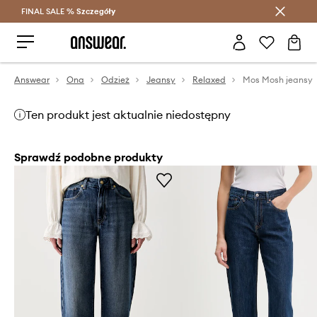
FINAL SALE %
Szczegóły
Oszczędzaj z Answear Club >
Answear
Ona
Odzież
Jeansy
Relaxed
Mos Mosh jeansy
Ten produkt jest aktualnie niedostępny
Sprawdź podobne produkty